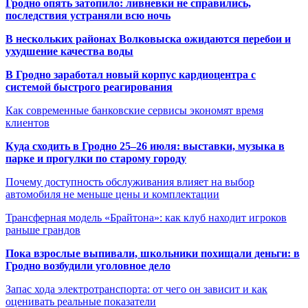
Гродно опять затопило: ливневки не справились,
последствия устраняли всю ночь
В нескольких районах Волковыска ожидаются перебои и
ухудшение качества воды
В Гродно заработал новый корпус кардиоцентра с
системой быстрого реагирования
Как современные банковские сервисы экономят время
клиентов
Куда сходить в Гродно 25–26 июля: выставки, музыка в
парке и прогулки по старому городу
Почему доступность обслуживания влияет на выбор
автомобиля не меньше цены и комплектации
Трансферная модель «Брайтона»: как клуб находит игроков
раньше грандов
Пока взрослые выпивали, школьники похищали деньги: в
Гродно возбудили уголовное дело
Запас хода электротранспорта: от чего он зависит и как
оценивать реальные показатели