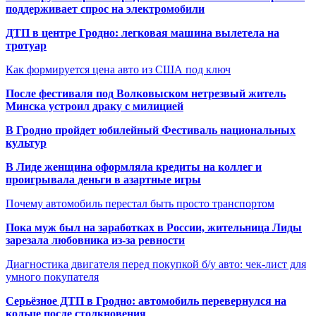
поддерживает спрос на электромобили
ДТП в центре Гродно: легковая машина вылетела на
тротуар
Как формируется цена авто из США под ключ
После фестиваля под Волковыском нетрезвый житель
Минска устроил драку с милицией
В Гродно пройдет юбилейный Фестиваль национальных
культур
В Лиде женщина оформляла кредиты на коллег и
проигрывала деньги в азартные игры
Почему автомобиль перестал быть просто транспортом
Пока муж был на заработках в России, жительница Лиды
зарезала любовника из-за ревности
Диагностика двигателя перед покупкой б/у авто: чек-лист для
умного покупателя
Серьёзное ДТП в Гродно: автомобиль перевернулся на
кольце после столкновения