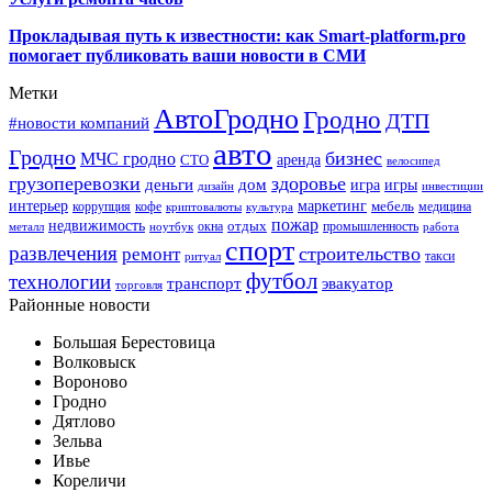
Прокладывая путь к известности: как Smart-platform.pro
помогает публиковать ваши новости в СМИ
Метки
АвтоГродно
Гродно
ДТП
#новости компаний
авто
Гродно
бизнес
МЧС гродно
аренда
СТО
велосипед
грузоперевозки
здоровье
деньги
дом
игра
игры
дизайн
инвестиции
интерьер
маркетинг
мебель
коррупция
кофе
медицина
криптовалюты
культура
пожар
недвижимость
отдых
окна
промышленность
металл
ноутбук
работа
спорт
развлечения
строительство
ремонт
такси
ритуал
футбол
технологии
транспорт
эвакуатор
торговля
Районные новости
Большая Берестовица
Волковыск
Вороново
Гродно
Дятлово
Зельва
Ивье
Кореличи