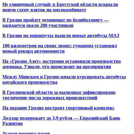
Не единичный случай: в Брестской области вскрыли
новую схему взяток на мясокомбинате
В Гродно пройдет чемпионат по бодибилдингу —
ожидается около 200 участников
В Гродно на маршруты вышли новые автобусы МАЗ
100 километров на своих двоих: гуманоид установил
новый рекорд автономности
На «Гродно Азот» экстренно остановили производство
аммиака. Узнали, что происходит на предприятии
Между Минском и Гродно начали курсировать автобусы
китайского производства
В Гродненской области за выходные зафиксировано
увеличение числа дорожных происшествий
На окраине Гродно построят спортивный
комплекс
Доллар подорожает до 3,9 рубля — Евразийский Банк
Развития
Услуги ремонта часов