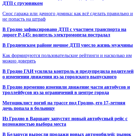
ДТП с грузовиком
Снос гаража или дачного домика: как всё сделать правильно и
не попасть на штраф
В Гродно зафиксировано ДТП с участием транспорта на
дороге Р-145: водитель электромопеда пострадал
В Гродненском районе ночное ДТП унесло жизнь мужчины
Как формируются пользовательские рейтинги и насколько им
можно доверять
В Гродно ГАИ усилила контроль и предупредила водителей
о изменении движения из-за городского выпускного
В Гродно временно изменили движение части автобусов и
троллейбусов из-за ограничений в центре города
Мотоциклист погиб на трассе под Гродно, его 17-летняя
дочь попала в больницу
Из Гродно в Варшаву запустят новый автобусный рейс с
возможностью выбора места
В Беларуси выросли продажи новых автомобилей: рынок