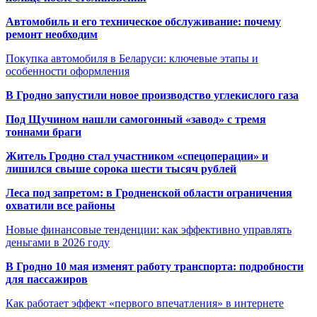
Автомобиль и его техническое обслуживание: почему
ремонт необходим
Покупка автомобиля в Беларуси: ключевые этапы и
особенности оформления
В Гродно запустили новое производство углекислого газа
Под Щучином нашли самогонный «завод» с тремя
тоннами браги
Житель Гродно стал участником «спецоперации» и
лишился свыше сорока шести тысяч рублей
Леса под запретом: в Гродненской области ограничения
охватили все районы
Новые финансовые тенденции: как эффективно управлять
деньгами в 2026 году
В Гродно 10 мая изменят работу транспорта: подробности
для пассажиров
Как работает эффект «первого впечатления» в интернете