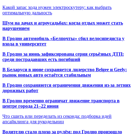
Какой запас хода нужен электроскутеру: как выбрать
оптимальную дальность
Шум на дачах и агроусадьбах: когда отдых может стать
нарушением
В Гродно автомобиль «Белпочты» сбил велосипедиста у
входа в университет
В Гродно за июнь зафиксирована серия серьёзных ДТП:
среди пострадавших есть погибший
В Беларуси в июне сохраняется лидерство Belgee и Geely:
рынок новых авто остаётся стабильным
В Гродно сохраняются ограничения движения из-за летних
дорожных работ
В Гродно временно ограничат движение транспорта в
центре города 21–22 июня
Что сшить или переделать из секонда: подборка идей
апсайклинга для рукодельниц
Водителю стало плохо за рулём: под Гродно произошло