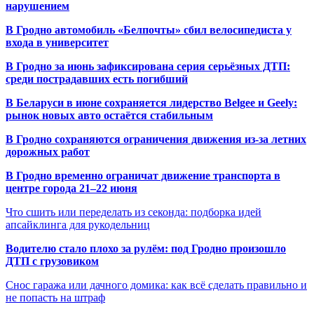
нарушением
В Гродно автомобиль «Белпочты» сбил велосипедиста у
входа в университет
В Гродно за июнь зафиксирована серия серьёзных ДТП:
среди пострадавших есть погибший
В Беларуси в июне сохраняется лидерство Belgee и Geely:
рынок новых авто остаётся стабильным
В Гродно сохраняются ограничения движения из-за летних
дорожных работ
В Гродно временно ограничат движение транспорта в
центре города 21–22 июня
Что сшить или переделать из секонда: подборка идей
апсайклинга для рукодельниц
Водителю стало плохо за рулём: под Гродно произошло
ДТП с грузовиком
Снос гаража или дачного домика: как всё сделать правильно и
не попасть на штраф