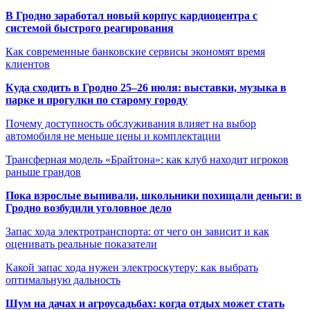
В Гродно заработал новый корпус кардиоцентра с
системой быстрого реагирования
Как современные банковские сервисы экономят время
клиентов
Куда сходить в Гродно 25–26 июля: выставки, музыка в
парке и прогулки по старому городу
Почему доступность обслуживания влияет на выбор
автомобиля не меньше цены и комплектации
Трансферная модель «Брайтона»: как клуб находит игроков
раньше грандов
Пока взрослые выпивали, школьники похищали деньги: в
Гродно возбудили уголовное дело
Запас хода электротранспорта: от чего он зависит и как
оценивать реальные показатели
Какой запас хода нужен электроскутеру: как выбрать
оптимальную дальность
Шум на дачах и агроусадьбах: когда отдых может стать