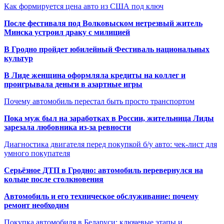
Как формируется цена авто из США под ключ
После фестиваля под Волковыском нетрезвый житель
Минска устроил драку с милицией
В Гродно пройдет юбилейный Фестиваль национальных
культур
В Лиде женщина оформляла кредиты на коллег и
проигрывала деньги в азартные игры
Почему автомобиль перестал быть просто транспортом
Пока муж был на заработках в России, жительница Лиды
зарезала любовника из-за ревности
Диагностика двигателя перед покупкой б/у авто: чек-лист для
умного покупателя
Серьёзное ДТП в Гродно: автомобиль перевернулся на
кольце после столкновения
Автомобиль и его техническое обслуживание: почему
ремонт необходим
Покупка автомобиля в Беларуси: ключевые этапы и