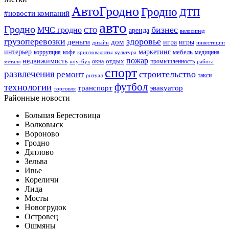
АвтоГродно
Гродно
ДТП
#новости компаний
авто
Гродно
бизнес
МЧС гродно
аренда
СТО
велосипед
грузоперевозки
здоровье
деньги
дом
игра
игры
дизайн
инвестиции
интерьер
маркетинг
мебель
коррупция
кофе
медицина
криптовалюты
культура
пожар
недвижимость
отдых
окна
промышленность
металл
ноутбук
работа
спорт
развлечения
строительство
ремонт
такси
ритуал
футбол
технологии
транспорт
эвакуатор
торговля
Районные новости
Большая Берестовица
Волковыск
Вороново
Гродно
Дятлово
Зельва
Ивье
Кореличи
Лида
Мосты
Новогрудок
Островец
Ошмяны