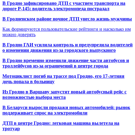
В Гродно зафиксировано ДТП с участием транспорта на
дороге Р-145: водитель электромопеда пострадал
В Гродненском районе ночное ДТП унесло жизнь мужчины
Как формируются пользовательские рейтинги и насколько им
можно доверять
В Гродно ГАИ усилила контроль и предупредила водителей
о изменении движения из-за городского выпускного
В Гродно временно изменили движение части автобусов и
троллейбусов из-за ограничений в центре города
Мотоциклист погиб на трассе под Гродно, его 17-летняя
дочь попала в больницу
Из Гродно в Варшаву запустят новый автобусный рейс с
возможностью выбора места
В Беларуси выросли продажи новых автомобилей: рынок
поддерживает спрос на электромобили
ДТП в центре Гродно: легковая машина вылетела на
тротуар