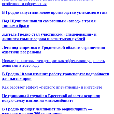
особенности оформления
В Гродно запустили новое производство углекислого газа
Под Щучином нашли самогонный «завод» с тремя
тоннами браги
Житель Гродно стал участником «спецоперации» и
лишился свыше сорока шести тысяч рублей
Леса под запретом: в Гродненской области ограничения
охватили все районы
Новые финансовые тенденции: как эффективно управлять
деньгами в 2026 году
В Гродно 10 мая изменят работу транспорта: подробности
для пассажиров
Как работает эффект «первого впечатления» в интернете
Не единичный случай: в Брестской области вскрыли
новую схему взяток на мясокомбинате
В Гродно пройдет чемпионат по бодибилдингу —
ожидается около 200 участников