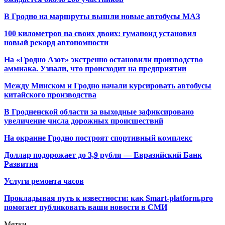
В Гродно на маршруты вышли новые автобусы МАЗ
100 километров на своих двоих: гуманоид установил
новый рекорд автономности
На «Гродно Азот» экстренно остановили производство
аммиака. Узнали, что происходит на предприятии
Между Минском и Гродно начали курсировать автобусы
китайского производства
В Гродненской области за выходные зафиксировано
увеличение числа дорожных происшествий
На окраине Гродно построят спортивный
комплекс
Доллар подорожает до 3,9 рубля — Евразийский Банк
Развития
Услуги ремонта часов
Прокладывая путь к известности: как Smart-platform.pro
помогает публиковать ваши новости в СМИ
Метки