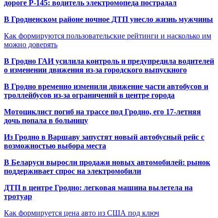
дороге Р-145: водитель электромопеда пострадал
В Гродненском районе ночное ДТП унесло жизнь мужчины
Как формируются пользовательские рейтинги и насколько им
можно доверять
В Гродно ГАИ усилила контроль и предупредила водителей
о изменении движения из-за городского выпускного
В Гродно временно изменили движение части автобусов и
троллейбусов из-за ограничений в центре города
Мотоциклист погиб на трассе под Гродно, его 17-летняя
дочь попала в больницу
Из Гродно в Варшаву запустят новый автобусный рейс с
возможностью выбора места
В Беларуси выросли продажи новых автомобилей: рынок
поддерживает спрос на электромобили
ДТП в центре Гродно: легковая машина вылетела на
тротуар
Как формируется цена авто из США под ключ