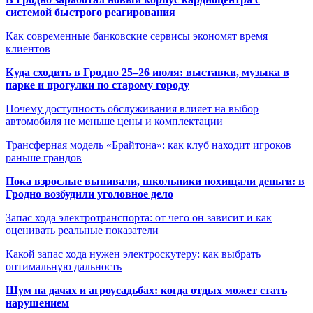
системой быстрого реагирования
Как современные банковские сервисы экономят время
клиентов
Куда сходить в Гродно 25–26 июля: выставки, музыка в
парке и прогулки по старому городу
Почему доступность обслуживания влияет на выбор
автомобиля не меньше цены и комплектации
Трансферная модель «Брайтона»: как клуб находит игроков
раньше грандов
Пока взрослые выпивали, школьники похищали деньги: в
Гродно возбудили уголовное дело
Запас хода электротранспорта: от чего он зависит и как
оценивать реальные показатели
Какой запас хода нужен электроскутеру: как выбрать
оптимальную дальность
Шум на дачах и агроусадьбах: когда отдых может стать
нарушением