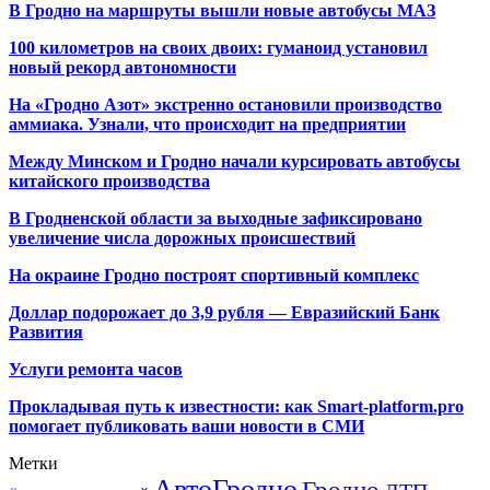
В Гродно на маршруты вышли новые автобусы МАЗ
100 километров на своих двоих: гуманоид установил
новый рекорд автономности
На «Гродно Азот» экстренно остановили производство
аммиака. Узнали, что происходит на предприятии
Между Минском и Гродно начали курсировать автобусы
китайского производства
В Гродненской области за выходные зафиксировано
увеличение числа дорожных происшествий
На окраине Гродно построят спортивный
комплекс
Доллар подорожает до 3,9 рубля — Евразийский Банк
Развития
Услуги ремонта часов
Прокладывая путь к известности: как Smart-platform.pro
помогает публиковать ваши новости в СМИ
Метки
АвтоГродно