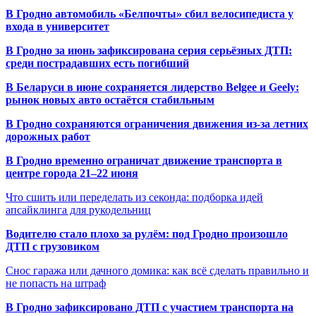
В Гродно автомобиль «Белпочты» сбил велосипедиста у
входа в университет
В Гродно за июнь зафиксирована серия серьёзных ДТП:
среди пострадавших есть погибший
В Беларуси в июне сохраняется лидерство Belgee и Geely:
рынок новых авто остаётся стабильным
В Гродно сохраняются ограничения движения из-за летних
дорожных работ
В Гродно временно ограничат движение транспорта в
центре города 21–22 июня
Что сшить или переделать из секонда: подборка идей
апсайклинга для рукодельниц
Водителю стало плохо за рулём: под Гродно произошло
ДТП с грузовиком
Снос гаража или дачного домика: как всё сделать правильно и
не попасть на штраф
В Гродно зафиксировано ДТП с участием транспорта на