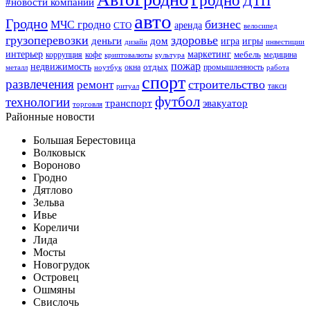
Гродно
ДТП
#новости компаний
авто
Гродно
бизнес
МЧС гродно
аренда
СТО
велосипед
грузоперевозки
здоровье
деньги
дом
игра
игры
дизайн
инвестиции
интерьер
маркетинг
мебель
коррупция
кофе
медицина
криптовалюты
культура
пожар
недвижимость
отдых
окна
промышленность
металл
ноутбук
работа
спорт
развлечения
строительство
ремонт
такси
ритуал
футбол
технологии
транспорт
эвакуатор
торговля
Районные новости
Большая Берестовица
Волковыск
Вороново
Гродно
Дятлово
Зельва
Ивье
Кореличи
Лида
Мосты
Новогрудок
Островец
Ошмяны
Свислочь