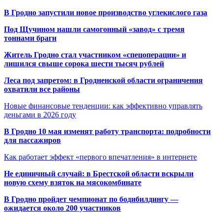
В Гродно запустили новое производство углекислого газа
Под Щучином нашли самогонный «завод» с тремя
тоннами браги
Житель Гродно стал участником «спецоперации» и
лишился свыше сорока шести тысяч рублей
Леса под запретом: в Гродненской области ограничения
охватили все районы
Новые финансовые тенденции: как эффективно управлять
деньгами в 2026 году
В Гродно 10 мая изменят работу транспорта: подробности
для пассажиров
Как работает эффект «первого впечатления» в интернете
Не единичный случай: в Брестской области вскрыли
новую схему взяток на мясокомбинате
В Гродно пройдет чемпионат по бодибилдингу —
ожидается около 200 участников