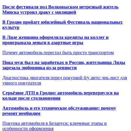
После фестиваля под Волковыском нетрезвый житель
Минска устроил драку с милицией
В Гродно пройдет юбилейный Фестиваль национальных
культур
В Лиде женщина оформляла кредиты на коллег и
проигрывала деньги в азартные игры
Почему автомобиль перестал быть просто транспортом
Пока муж был на заработках в России, жительница Лиды
зарезала любовника из-за ревности
Диагностика двигателя перед покупкой б/у авто: чек-лист для
умного покупателя
Серьёзное ДТП в Гродно: автомобиль перевернулся на
кольце после столкновения
Автомобиль и его техническое обслуживание: почему
ремонт необходим
Покупка автомобиля в Беларуси: ключевые этапы и
особенности оформления