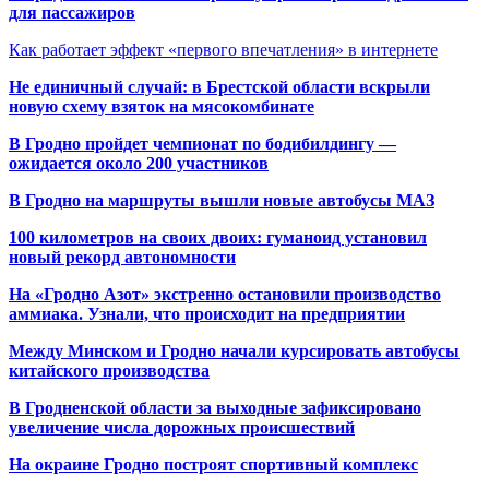
для пассажиров
Как работает эффект «первого впечатления» в интернете
Не единичный случай: в Брестской области вскрыли
новую схему взяток на мясокомбинате
В Гродно пройдет чемпионат по бодибилдингу —
ожидается около 200 участников
В Гродно на маршруты вышли новые автобусы МАЗ
100 километров на своих двоих: гуманоид установил
новый рекорд автономности
На «Гродно Азот» экстренно остановили производство
аммиака. Узнали, что происходит на предприятии
Между Минском и Гродно начали курсировать автобусы
китайского производства
В Гродненской области за выходные зафиксировано
увеличение числа дорожных происшествий
На окраине Гродно построят спортивный
комплекс