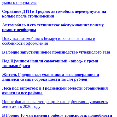
умного покупателя
Серьёзное ДТП в Гродно: автомобиль перевернулся на
кольце после столкновения
Автомобиль и его техническое обслуживание: почему
ремонт необходим
Покупка автомобиля в Беларуси: ключевые этапы и
особенности оформления
В Гродно запустили новое производство углекислого газа
Под Щучином нашли самогонный «завод» с тремя
тоннами браги
Житель Гродно стал участником «спецоперации» и
лишился свыше сорока шести тысяч рублей
Леса под запретом: в Гродненской области ограничения
охватили все районы
Новые финансовые тенденции: как эффективно управлять
деньгами в 2026 году
В Гродно 10 мая изменят работу транспорта: подробности