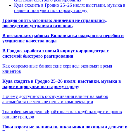
Куда сходить в Гродно 25–26 июля: выставки, музыка в
парке и прогулки по старому городу
Гродно опять затопило: ливневки не справились,
последствия устраняли всю ночь
В нескольких районах Волковыска ожидаются перебои и
ухудшение качества воды
В Гродно заработал новый корпус кардиоцентра с
системой быстрого реагирования
Как современные банковские сервисы экономят время
клиентов
Куда сходить в Гродно 25–26 июля: выставки, музыка в
парке и прогулки по старому городу
Почему доступность обслуживания влияет на выбор
автомобиля не меньше цены и комплектации
Трансферная модель «Брайтона»: как клуб находит игроков
раньше грандов
Пока взрослые выпивали, школьники похищали деньги: в