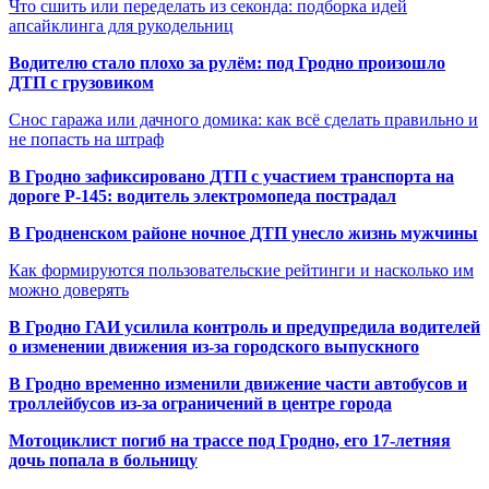
Что сшить или переделать из секонда: подборка идей
апсайклинга для рукодельниц
Водителю стало плохо за рулём: под Гродно произошло
ДТП с грузовиком
Снос гаража или дачного домика: как всё сделать правильно и
не попасть на штраф
В Гродно зафиксировано ДТП с участием транспорта на
дороге Р-145: водитель электромопеда пострадал
В Гродненском районе ночное ДТП унесло жизнь мужчины
Как формируются пользовательские рейтинги и насколько им
можно доверять
В Гродно ГАИ усилила контроль и предупредила водителей
о изменении движения из-за городского выпускного
В Гродно временно изменили движение части автобусов и
троллейбусов из-за ограничений в центре города
Мотоциклист погиб на трассе под Гродно, его 17-летняя
дочь попала в больницу