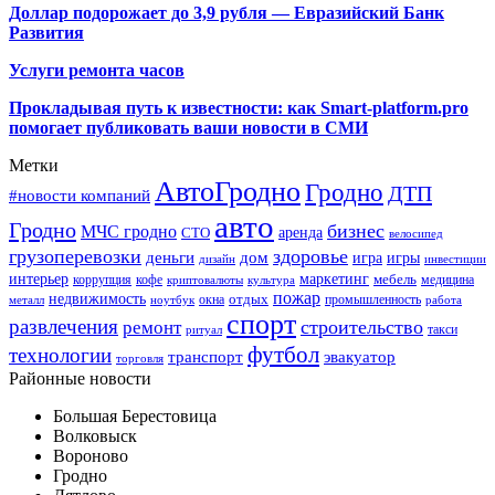
Доллар подорожает до 3,9 рубля — Евразийский Банк
Развития
Услуги ремонта часов
Прокладывая путь к известности: как Smart-platform.pro
помогает публиковать ваши новости в СМИ
Метки
АвтоГродно
Гродно
ДТП
#новости компаний
авто
Гродно
бизнес
МЧС гродно
аренда
СТО
велосипед
грузоперевозки
здоровье
деньги
дом
игра
игры
дизайн
инвестиции
интерьер
маркетинг
мебель
коррупция
кофе
медицина
криптовалюты
культура
пожар
недвижимость
отдых
окна
промышленность
металл
ноутбук
работа
спорт
развлечения
строительство
ремонт
такси
ритуал
футбол
технологии
транспорт
эвакуатор
торговля
Районные новости
Большая Берестовица
Волковыск
Вороново
Гродно