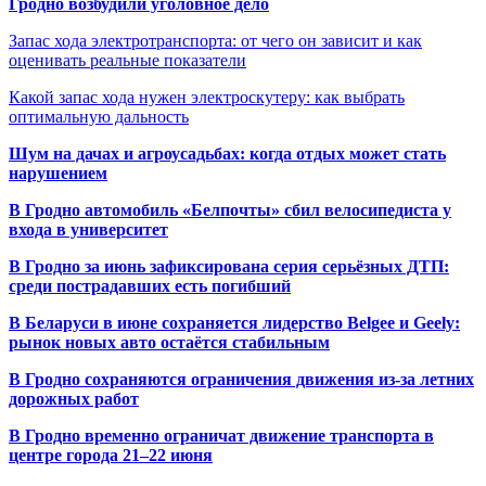
Гродно возбудили уголовное дело
Запас хода электротранспорта: от чего он зависит и как
оценивать реальные показатели
Какой запас хода нужен электроскутеру: как выбрать
оптимальную дальность
Шум на дачах и агроусадьбах: когда отдых может стать
нарушением
В Гродно автомобиль «Белпочты» сбил велосипедиста у
входа в университет
В Гродно за июнь зафиксирована серия серьёзных ДТП:
среди пострадавших есть погибший
В Беларуси в июне сохраняется лидерство Belgee и Geely:
рынок новых авто остаётся стабильным
В Гродно сохраняются ограничения движения из-за летних
дорожных работ
В Гродно временно ограничат движение транспорта в
центре города 21–22 июня