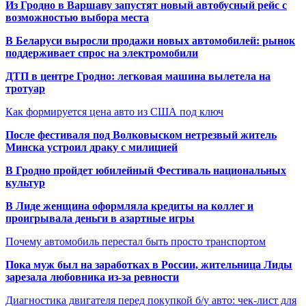
Из Гродно в Варшаву запустят новый автобусный рейс с
возможностью выбора места
В Беларуси выросли продажи новых автомобилей: рынок
поддерживает спрос на электромобили
ДТП в центре Гродно: легковая машина вылетела на
тротуар
Как формируется цена авто из США под ключ
После фестиваля под Волковыском нетрезвый житель
Минска устроил драку с милицией
В Гродно пройдет юбилейный Фестиваль национальных
культур
В Лиде женщина оформляла кредиты на коллег и
проигрывала деньги в азартные игры
Почему автомобиль перестал быть просто транспортом
Пока муж был на заработках в России, жительница Лиды
зарезала любовника из-за ревности
Диагностика двигателя перед покупкой б/у авто: чек-лист для