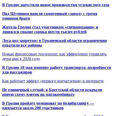
В Гродно запустили новое производство углекислого газа
Под Щучином нашли самогонный «завод» с тремя
тоннами браги
Житель Гродно стал участником «спецоперации» и
лишился свыше сорока шести тысяч рублей
Леса под запретом: в Гродненской области ограничения
охватили все районы
Новые финансовые тенденции: как эффективно управлять
деньгами в 2026 году
В Гродно 10 мая изменят работу транспорта: подробности
для пассажиров
Как работает эффект «первого впечатления» в интернете
Не единичный случай: в Брестской области вскрыли
новую схему взяток на мясокомбинате
В Гродно пройдет чемпионат по бодибилдингу —
ожидается около 200 участников