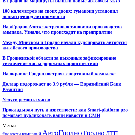
В Гродно на маршруты вышли новые автобусы МАЗ
100 километров на своих двоих: гуманоид установил
новый рекорд автономности
На «Гродно Азот» экстренно остановили производство
аммиака. Узнали, что происходит на предприятии
Между Минском и Гродно начали курсировать автобусы
китайского производства
В Гродненской области за выходные зафиксировано
увеличение числа дорожных происшествий
На окраине Гродно построят спортивный
комплекс
Доллар подорожает до 3,9 рубля — Евразийский Банк
Развития
Услуги ремонта часов
Прокладывая путь к известности: как Smart-platform.pro
помогает публиковать ваши новости в СМИ
Метки
АвтоГродно
Гродно
ДТП
#новости компаний