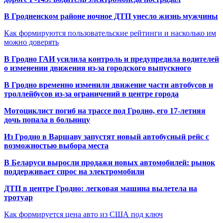
В Гродненском районе ночное ДТП унесло жизнь мужчины
Как формируются пользовательские рейтинги и насколько им
можно доверять
В Гродно ГАИ усилила контроль и предупредила водителей
о изменении движения из-за городского выпускного
В Гродно временно изменили движение части автобусов и
троллейбусов из-за ограничений в центре города
Мотоциклист погиб на трассе под Гродно, его 17-летняя
дочь попала в больницу
Из Гродно в Варшаву запустят новый автобусный рейс с
возможностью выбора места
В Беларуси выросли продажи новых автомобилей: рынок
поддерживает спрос на электромобили
ДТП в центре Гродно: легковая машина вылетела на
тротуар
Как формируется цена авто из США под ключ