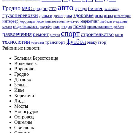
авто
Гродно
бизнес
МЧС гродно
аренда
СТО
велосипед
грузоперевозки
здоровье
деньги
дом
игра
игры
дизайн
инвестиции
интерьер
маркетинг
мебель
коррупция
кофе
медицина
криптовалюты
культура
пожар
недвижимость
отдых
окна
промышленность
металл
ноутбук
работа
спорт
развлечения
строительство
ремонт
такси
ритуал
футбол
технологии
транспорт
эвакуатор
торговля
Районные новости
Большая Берестовица
Волковыск
Вороново
Гродно
Дятлово
Зельва
Ивье
Кореличи
Лида
Мосты
Новогрудок
Островец
Ошмяны
Свислочь
Слоним