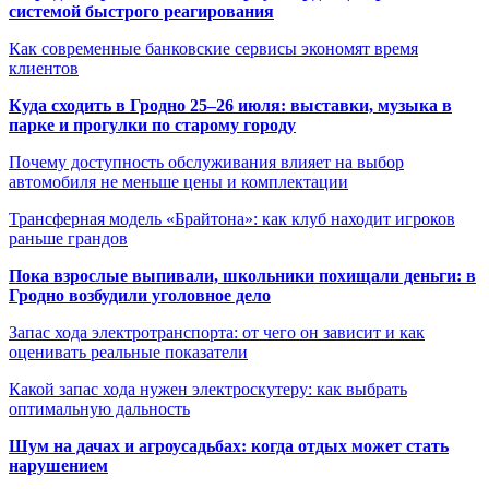
системой быстрого реагирования
Как современные банковские сервисы экономят время
клиентов
Куда сходить в Гродно 25–26 июля: выставки, музыка в
парке и прогулки по старому городу
Почему доступность обслуживания влияет на выбор
автомобиля не меньше цены и комплектации
Трансферная модель «Брайтона»: как клуб находит игроков
раньше грандов
Пока взрослые выпивали, школьники похищали деньги: в
Гродно возбудили уголовное дело
Запас хода электротранспорта: от чего он зависит и как
оценивать реальные показатели
Какой запас хода нужен электроскутеру: как выбрать
оптимальную дальность
Шум на дачах и агроусадьбах: когда отдых может стать
нарушением