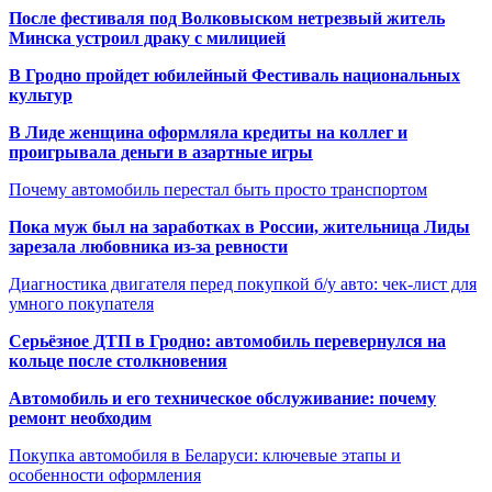
После фестиваля под Волковыском нетрезвый житель
Минска устроил драку с милицией
В Гродно пройдет юбилейный Фестиваль национальных
культур
В Лиде женщина оформляла кредиты на коллег и
проигрывала деньги в азартные игры
Почему автомобиль перестал быть просто транспортом
Пока муж был на заработках в России, жительница Лиды
зарезала любовника из-за ревности
Диагностика двигателя перед покупкой б/у авто: чек-лист для
умного покупателя
Серьёзное ДТП в Гродно: автомобиль перевернулся на
кольце после столкновения
Автомобиль и его техническое обслуживание: почему
ремонт необходим
Покупка автомобиля в Беларуси: ключевые этапы и
особенности оформления