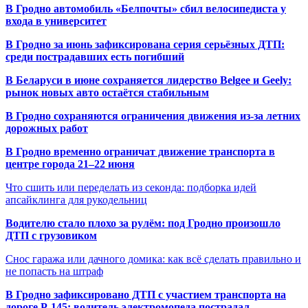
В Гродно автомобиль «Белпочты» сбил велосипедиста у
входа в университет
В Гродно за июнь зафиксирована серия серьёзных ДТП:
среди пострадавших есть погибший
В Беларуси в июне сохраняется лидерство Belgee и Geely:
рынок новых авто остаётся стабильным
В Гродно сохраняются ограничения движения из-за летних
дорожных работ
В Гродно временно ограничат движение транспорта в
центре города 21–22 июня
Что сшить или переделать из секонда: подборка идей
апсайклинга для рукодельниц
Водителю стало плохо за рулём: под Гродно произошло
ДТП с грузовиком
Снос гаража или дачного домика: как всё сделать правильно и
не попасть на штраф
В Гродно зафиксировано ДТП с участием транспорта на
дороге Р-145: водитель электромопеда пострадал