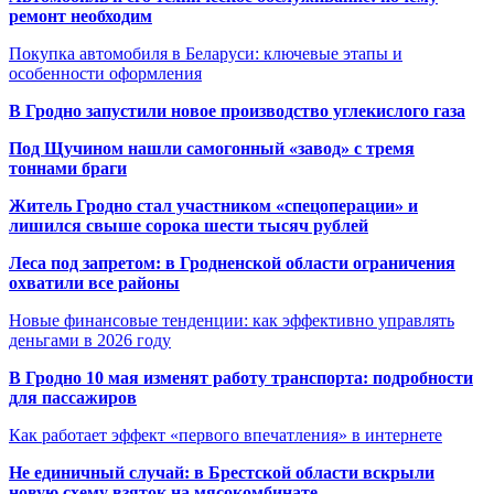
ремонт необходим
Покупка автомобиля в Беларуси: ключевые этапы и
особенности оформления
В Гродно запустили новое производство углекислого газа
Под Щучином нашли самогонный «завод» с тремя
тоннами браги
Житель Гродно стал участником «спецоперации» и
лишился свыше сорока шести тысяч рублей
Леса под запретом: в Гродненской области ограничения
охватили все районы
Новые финансовые тенденции: как эффективно управлять
деньгами в 2026 году
В Гродно 10 мая изменят работу транспорта: подробности
для пассажиров
Как работает эффект «первого впечатления» в интернете
Не единичный случай: в Брестской области вскрыли
новую схему взяток на мясокомбинате