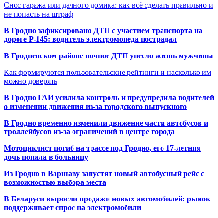
Снос гаража или дачного домика: как всё сделать правильно и
не попасть на штраф
В Гродно зафиксировано ДТП с участием транспорта на
дороге Р-145: водитель электромопеда пострадал
В Гродненском районе ночное ДТП унесло жизнь мужчины
Как формируются пользовательские рейтинги и насколько им
можно доверять
В Гродно ГАИ усилила контроль и предупредила водителей
о изменении движения из-за городского выпускного
В Гродно временно изменили движение части автобусов и
троллейбусов из-за ограничений в центре города
Мотоциклист погиб на трассе под Гродно, его 17-летняя
дочь попала в больницу
Из Гродно в Варшаву запустят новый автобусный рейс с
возможностью выбора места
В Беларуси выросли продажи новых автомобилей: рынок
поддерживает спрос на электромобили