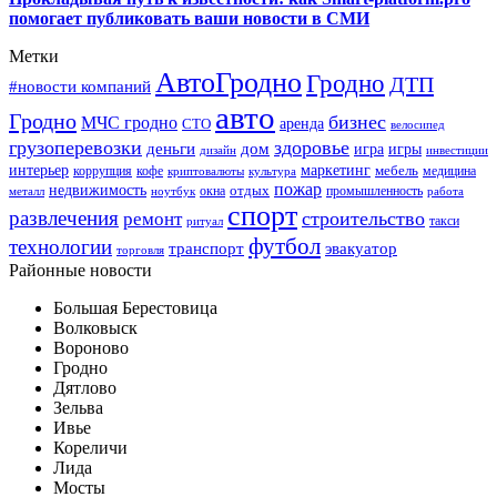
помогает публиковать ваши новости в СМИ
Метки
АвтоГродно
Гродно
ДТП
#новости компаний
авто
Гродно
бизнес
МЧС гродно
аренда
СТО
велосипед
грузоперевозки
здоровье
деньги
дом
игра
игры
дизайн
инвестиции
интерьер
маркетинг
мебель
коррупция
кофе
медицина
криптовалюты
культура
пожар
недвижимость
отдых
окна
промышленность
металл
ноутбук
работа
спорт
развлечения
строительство
ремонт
такси
ритуал
футбол
технологии
транспорт
эвакуатор
торговля
Районные новости
Большая Берестовица
Волковыск
Вороново
Гродно
Дятлово
Зельва
Ивье
Кореличи
Лида
Мосты