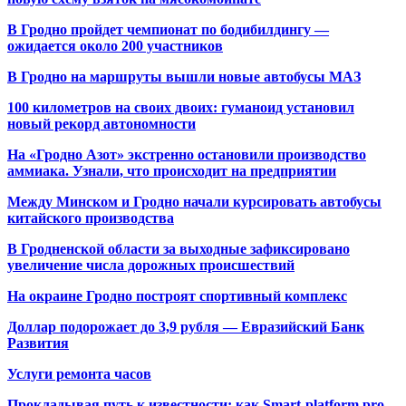
В Гродно пройдет чемпионат по бодибилдингу —
ожидается около 200 участников
В Гродно на маршруты вышли новые автобусы МАЗ
100 километров на своих двоих: гуманоид установил
новый рекорд автономности
На «Гродно Азот» экстренно остановили производство
аммиака. Узнали, что происходит на предприятии
Между Минском и Гродно начали курсировать автобусы
китайского производства
В Гродненской области за выходные зафиксировано
увеличение числа дорожных происшествий
На окраине Гродно построят спортивный
комплекс
Доллар подорожает до 3,9 рубля — Евразийский Банк
Развития
Услуги ремонта часов
Прокладывая путь к известности: как Smart-platform.pro