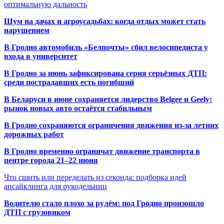
оптимальную дальность
Шум на дачах и агроусадьбах: когда отдых может стать
нарушением
В Гродно автомобиль «Белпочты» сбил велосипедиста у
входа в университет
В Гродно за июнь зафиксирована серия серьёзных ДТП:
среди пострадавших есть погибший
В Беларуси в июне сохраняется лидерство Belgee и Geely:
рынок новых авто остаётся стабильным
В Гродно сохраняются ограничения движения из-за летних
дорожных работ
В Гродно временно ограничат движение транспорта в
центре города 21–22 июня
Что сшить или переделать из секонда: подборка идей
апсайклинга для рукодельниц
Водителю стало плохо за рулём: под Гродно произошло
ДТП с грузовиком