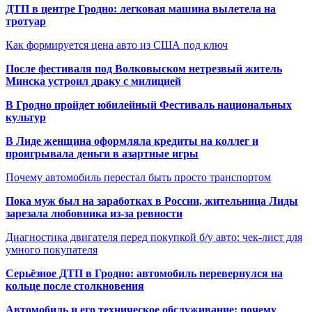
ДТП в центре Гродно: легковая машина вылетела на
тротуар
Как формируется цена авто из США под ключ
После фестиваля под Волковыском нетрезвый житель
Минска устроил драку с милицией
В Гродно пройдет юбилейный Фестиваль национальных
культур
В Лиде женщина оформляла кредиты на коллег и
проигрывала деньги в азартные игры
Почему автомобиль перестал быть просто транспортом
Пока муж был на заработках в России, жительница Лиды
зарезала любовника из-за ревности
Диагностика двигателя перед покупкой б/у авто: чек-лист для
умного покупателя
Серьёзное ДТП в Гродно: автомобиль перевернулся на
кольце после столкновения
Автомобиль и его техническое обслуживание: почему