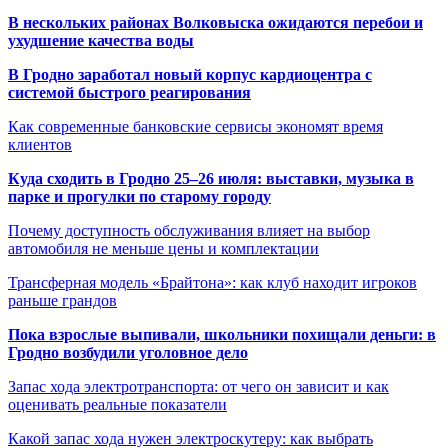
В нескольких районах Волковыска ожидаются перебои и
ухудшение качества воды
В Гродно заработал новый корпус кардиоцентра с
системой быстрого реагирования
Как современные банковские сервисы экономят время
клиентов
Куда сходить в Гродно 25–26 июля: выставки, музыка в
парке и прогулки по старому городу
Почему доступность обслуживания влияет на выбор
автомобиля не меньше цены и комплектации
Трансферная модель «Брайтона»: как клуб находит игроков
раньше грандов
Пока взрослые выпивали, школьники похищали деньги: в
Гродно возбудили уголовное дело
Запас хода электротранспорта: от чего он зависит и как
оценивать реальные показатели
Какой запас хода нужен электроскутеру: как выбрать