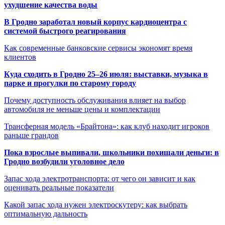
ухудшение качества воды
В Гродно заработал новый корпус кардиоцентра с
системой быстрого реагирования
Как современные банковские сервисы экономят время
клиентов
Куда сходить в Гродно 25–26 июля: выставки, музыка в
парке и прогулки по старому городу
Почему доступность обслуживания влияет на выбор
автомобиля не меньше цены и комплектации
Трансферная модель «Брайтона»: как клуб находит игроков
раньше грандов
Пока взрослые выпивали, школьники похищали деньги: в
Гродно возбудили уголовное дело
Запас хода электротранспорта: от чего он зависит и как
оценивать реальные показатели
Какой запас хода нужен электроскутеру: как выбрать
оптимальную дальность