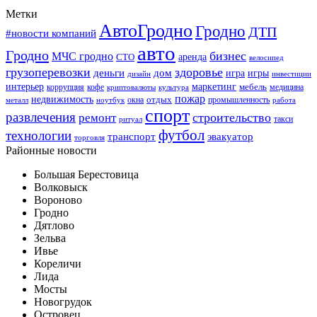
Метки
АвтоГродно
Гродно
ДТП
#новости компаний
авто
Гродно
бизнес
МЧС гродно
аренда
СТО
велосипед
грузоперевозки
здоровье
деньги
дом
игра
игры
дизайн
инвестиции
интерьер
маркетинг
мебель
коррупция
кофе
медицина
криптовалюты
культура
пожар
недвижимость
отдых
окна
промышленность
металл
ноутбук
работа
спорт
развлечения
строительство
ремонт
такси
ритуал
футбол
технологии
транспорт
эвакуатор
торговля
Районные новости
Большая Берестовица
Волковыск
Вороново
Гродно
Дятлово
Зельва
Ивье
Кореличи
Лида
Мосты
Новогрудок
Островец