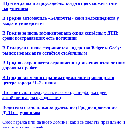
Шум на дачах и агроусадьбах: когда отдых может стать
нарушением
В Гродно автомобиль «Белпочты» сбил велосипедиста у
входа в университет
В Гродно за июнь зафиксирована серия серьёзных ДТП:
среди пострадавших есть погибший
В Беларуси в июне сохраняется лидерство Belgee и Geely:
рынок новых авто остаётся стабильным
В Гродно сохраняются ограничения движения из-за летних
дорожных работ
В Гродно временно ограничат движение транспорта в
центре города 21–22 июня
Что сшить или переделать из секонда: подборка идей
апсайклинга для рукодельниц
Водителю стало плохо за рулём: под Гродно произошло
ДТП с грузовиком
Снос гаража или дачного домика: как всё сделать правильно и
не попасть на штраф