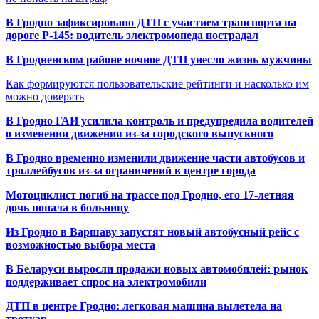
В Гродно зафиксировано ДТП с участием транспорта на
дороге Р-145: водитель электромопеда пострадал
В Гродненском районе ночное ДТП унесло жизнь мужчины
Как формируются пользовательские рейтинги и насколько им
можно доверять
В Гродно ГАИ усилила контроль и предупредила водителей
о изменении движения из-за городского выпускного
В Гродно временно изменили движение части автобусов и
троллейбусов из-за ограничений в центре города
Мотоциклист погиб на трассе под Гродно, его 17-летняя
дочь попала в больницу
Из Гродно в Варшаву запустят новый автобусный рейс с
возможностью выбора места
В Беларуси выросли продажи новых автомобилей: рынок
поддерживает спрос на электромобили
ДТП в центре Гродно: легковая машина вылетела на
тротуар