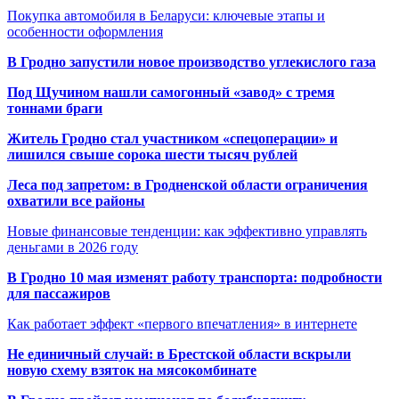
Покупка автомобиля в Беларуси: ключевые этапы и
особенности оформления
В Гродно запустили новое производство углекислого газа
Под Щучином нашли самогонный «завод» с тремя
тоннами браги
Житель Гродно стал участником «спецоперации» и
лишился свыше сорока шести тысяч рублей
Леса под запретом: в Гродненской области ограничения
охватили все районы
Новые финансовые тенденции: как эффективно управлять
деньгами в 2026 году
В Гродно 10 мая изменят работу транспорта: подробности
для пассажиров
Как работает эффект «первого впечатления» в интернете
Не единичный случай: в Брестской области вскрыли
новую схему взяток на мясокомбинате