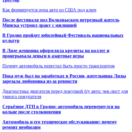
Как формируется цена авто из США под ключ
После фестиваля под Волковыском нетрезвый житель
Минска устроил драку с милицией
В Гродно пройдет юбилейный Фестиваль национальных
культур
В Лиде женщина оформляла кредиты на коллег и
проигрывала деньги в азартные игры
Почему автомобиль перестал быть просто транспортом
Пока муж был на заработках в России, жительница Лиды
зарезала любовника из-за ревности
Диагностика двигателя перед покупкой б/у авто: чек-лист для
умного покупателя
Серьёзное ДТП в Гродно: автомобиль перевернулся на
кольце после столкновения
Автомобиль и его техническое обслуживание: почему
ремонт необходим