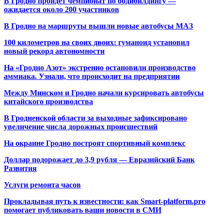
В Гродно пройдет чемпионат по бодибилдингу —
ожидается около 200 участников
В Гродно на маршруты вышли новые автобусы МАЗ
100 километров на своих двоих: гуманоид установил
новый рекорд автономности
На «Гродно Азот» экстренно остановили производство
аммиака. Узнали, что происходит на предприятии
Между Минском и Гродно начали курсировать автобусы
китайского производства
В Гродненской области за выходные зафиксировано
увеличение числа дорожных происшествий
На окраине Гродно построят спортивный
комплекс
Доллар подорожает до 3,9 рубля — Евразийский Банк
Развития
Услуги ремонта часов
Прокладывая путь к известности: как Smart-platform.pro
помогает публиковать ваши новости в СМИ