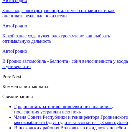
АвтоГродно
Запас хода электротранспорта: от чего он зависит и как
оценивать реальные показатели
АвтоГродно
Какой запас хода нужен электроскутеру: как выбрать
оптимальную дальность
АвтоГродно
В Гродно автомобиль «Белпочта» сбил велосипедиста у входа
в университет
Prev
Next
Комментарии закрыты.
Свежие записи
Гродно опять затопило: ливневки не справились,
последствия устраняли всю ночь
Члена Совета Республики и гендиректора Гродненского
мясокомбината будут судить за взятки на 1,8 млн рублей
В нескольких районах Волковыска ожидаются перебои