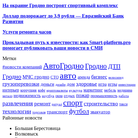
На окраине Гродно построят спортивный
комплекс
Доллар подорожает до 3,9 рубля — Евразийский Банк
Развития
Услуги ремонта часов
Прокладывая путь к известности: как Smart-platform.pro
помогает публиковать ваши новости в СМИ
Метки
АвтоГродно
Гродно
ДТП
#новости компаний
авто
Гродно
бизнес
МЧС гродно
аренда
СТО
велосипед
грузоперевозки
здоровье
деньги
дом
игра
игры
дизайн
инвестиции
интерьер
маркетинг
мебель
коррупция
кофе
медицина
криптовалюты
культура
пожар
недвижимость
отдых
окна
промышленность
металл
ноутбук
работа
спорт
развлечения
строительство
ремонт
такси
ритуал
футбол
технологии
транспорт
эвакуатор
торговля
Районные новости
Большая Берестовица
Волковыск