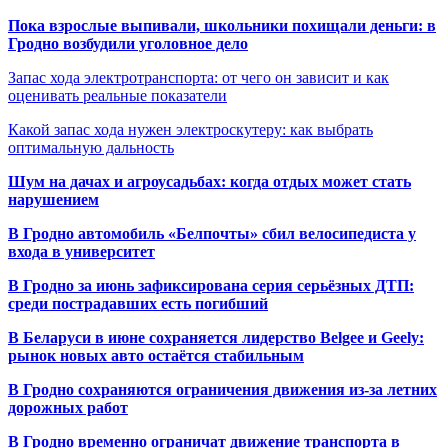
Пока взрослые выпивали, школьники похищали деньги: в
Гродно возбудили уголовное дело
Запас хода электротранспорта: от чего он зависит и как
оценивать реальные показатели
Какой запас хода нужен электроскутеру: как выбрать
оптимальную дальность
Шум на дачах и агроусадьбах: когда отдых может стать
нарушением
В Гродно автомобиль «Белпочты» сбил велосипедиста у
входа в университет
В Гродно за июнь зафиксирована серия серьёзных ДТП:
среди пострадавших есть погибший
В Беларуси в июне сохраняется лидерство Belgee и Geely:
рынок новых авто остаётся стабильным
В Гродно сохраняются ограничения движения из-за летних
дорожных работ
В Гродно временно ограничат движение транспорта в