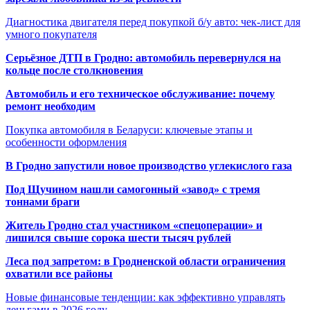
Диагностика двигателя перед покупкой б/у авто: чек-лист для
умного покупателя
Серьёзное ДТП в Гродно: автомобиль перевернулся на
кольце после столкновения
Автомобиль и его техническое обслуживание: почему
ремонт необходим
Покупка автомобиля в Беларуси: ключевые этапы и
особенности оформления
В Гродно запустили новое производство углекислого газа
Под Щучином нашли самогонный «завод» с тремя
тоннами браги
Житель Гродно стал участником «спецоперации» и
лишился свыше сорока шести тысяч рублей
Леса под запретом: в Гродненской области ограничения
охватили все районы
Новые финансовые тенденции: как эффективно управлять
деньгами в 2026 году