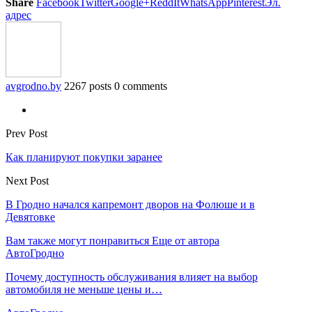
Share
Facebook
Twitter
Google+
ReddIt
WhatsApp
Pinterest
Эл.
адрес
avgrodno.by
2267 posts
0 comments
Prev Post
Как планируют покупки заранее
Next Post
В Гродно начался капремонт дворов на Фолюше и в
Девятовке
Вам также могут понравиться
Еще от автора
АвтоГродно
Почему доступность обслуживания влияет на выбор
автомобиля не меньше цены и…