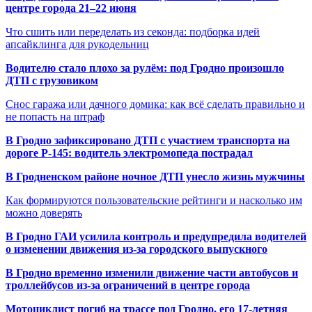
центре города 21–22 июня
Что сшить или переделать из секонда: подборка идей
апсайклинга для рукодельниц
Водителю стало плохо за рулём: под Гродно произошло
ДТП с грузовиком
Снос гаража или дачного домика: как всё сделать правильно и
не попасть на штраф
В Гродно зафиксировано ДТП с участием транспорта на
дороге Р-145: водитель электромопеда пострадал
В Гродненском районе ночное ДТП унесло жизнь мужчины
Как формируются пользовательские рейтинги и насколько им
можно доверять
В Гродно ГАИ усилила контроль и предупредила водителей
о изменении движения из-за городского выпускного
В Гродно временно изменили движение части автобусов и
троллейбусов из-за ограничений в центре города
Мотоциклист погиб на трассе под Гродно, его 17-летняя