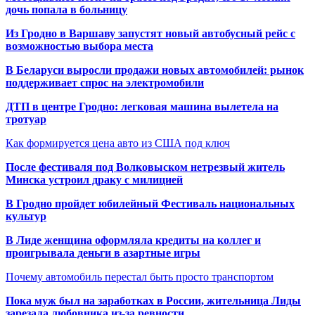
дочь попала в больницу
Из Гродно в Варшаву запустят новый автобусный рейс с
возможностью выбора места
В Беларуси выросли продажи новых автомобилей: рынок
поддерживает спрос на электромобили
ДТП в центре Гродно: легковая машина вылетела на
тротуар
Как формируется цена авто из США под ключ
После фестиваля под Волковыском нетрезвый житель
Минска устроил драку с милицией
В Гродно пройдет юбилейный Фестиваль национальных
культур
В Лиде женщина оформляла кредиты на коллег и
проигрывала деньги в азартные игры
Почему автомобиль перестал быть просто транспортом
Пока муж был на заработках в России, жительница Лиды
зарезала любовника из-за ревности