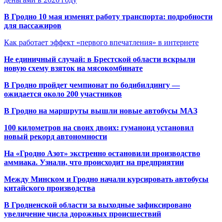
В Гродно 10 мая изменят работу транспорта: подробности
для пассажиров
Как работает эффект «первого впечатления» в интернете
Не единичный случай: в Брестской области вскрыли
новую схему взяток на мясокомбинате
В Гродно пройдет чемпионат по бодибилдингу —
ожидается около 200 участников
В Гродно на маршруты вышли новые автобусы МАЗ
100 километров на своих двоих: гуманоид установил
новый рекорд автономности
На «Гродно Азот» экстренно остановили производство
аммиака. Узнали, что происходит на предприятии
Между Минском и Гродно начали курсировать автобусы
китайского производства
В Гродненской области за выходные зафиксировано
увеличение числа дорожных происшествий