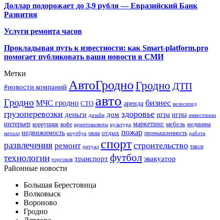
Доллар подорожает до 3,9 рубля — Евразийский Банк
Развития
Услуги ремонта часов
Прокладывая путь к известности: как Smart-platform.pro
помогает публиковать ваши новости в СМИ
Метки
АвтоГродно
Гродно
ДТП
#новости компаний
авто
Гродно
бизнес
МЧС гродно
аренда
СТО
велосипед
грузоперевозки
здоровье
деньги
дом
игра
игры
дизайн
инвестиции
интерьер
маркетинг
мебель
коррупция
кофе
медицина
криптовалюты
культура
пожар
недвижимость
отдых
окна
промышленность
металл
ноутбук
работа
спорт
развлечения
строительство
ремонт
такси
ритуал
футбол
технологии
транспорт
эвакуатор
торговля
Районные новости
Большая Берестовица
Волковыск
Вороново
Гродно