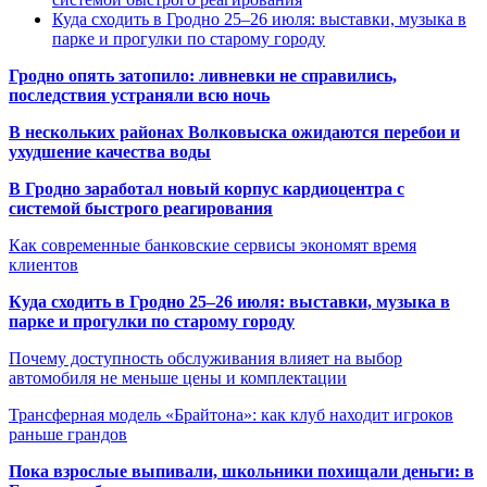
Куда сходить в Гродно 25–26 июля: выставки, музыка в
парке и прогулки по старому городу
Гродно опять затопило: ливневки не справились,
последствия устраняли всю ночь
В нескольких районах Волковыска ожидаются перебои и
ухудшение качества воды
В Гродно заработал новый корпус кардиоцентра с
системой быстрого реагирования
Как современные банковские сервисы экономят время
клиентов
Куда сходить в Гродно 25–26 июля: выставки, музыка в
парке и прогулки по старому городу
Почему доступность обслуживания влияет на выбор
автомобиля не меньше цены и комплектации
Трансферная модель «Брайтона»: как клуб находит игроков
раньше грандов
Пока взрослые выпивали, школьники похищали деньги: в