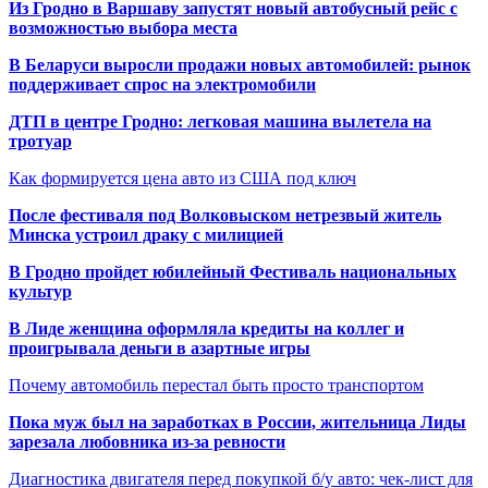
Из Гродно в Варшаву запустят новый автобусный рейс с
возможностью выбора места
В Беларуси выросли продажи новых автомобилей: рынок
поддерживает спрос на электромобили
ДТП в центре Гродно: легковая машина вылетела на
тротуар
Как формируется цена авто из США под ключ
После фестиваля под Волковыском нетрезвый житель
Минска устроил драку с милицией
В Гродно пройдет юбилейный Фестиваль национальных
культур
В Лиде женщина оформляла кредиты на коллег и
проигрывала деньги в азартные игры
Почему автомобиль перестал быть просто транспортом
Пока муж был на заработках в России, жительница Лиды
зарезала любовника из-за ревности
Диагностика двигателя перед покупкой б/у авто: чек-лист для