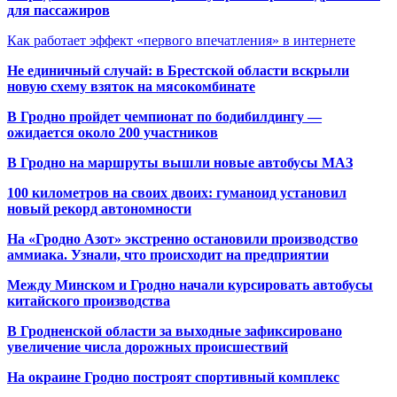
для пассажиров
Как работает эффект «первого впечатления» в интернете
Не единичный случай: в Брестской области вскрыли
новую схему взяток на мясокомбинате
В Гродно пройдет чемпионат по бодибилдингу —
ожидается около 200 участников
В Гродно на маршруты вышли новые автобусы МАЗ
100 километров на своих двоих: гуманоид установил
новый рекорд автономности
На «Гродно Азот» экстренно остановили производство
аммиака. Узнали, что происходит на предприятии
Между Минском и Гродно начали курсировать автобусы
китайского производства
В Гродненской области за выходные зафиксировано
увеличение числа дорожных происшествий
На окраине Гродно построят спортивный
комплекс