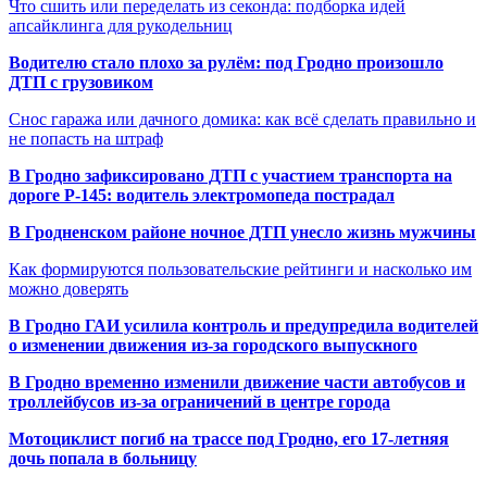
Что сшить или переделать из секонда: подборка идей
апсайклинга для рукодельниц
Водителю стало плохо за рулём: под Гродно произошло
ДТП с грузовиком
Снос гаража или дачного домика: как всё сделать правильно и
не попасть на штраф
В Гродно зафиксировано ДТП с участием транспорта на
дороге Р-145: водитель электромопеда пострадал
В Гродненском районе ночное ДТП унесло жизнь мужчины
Как формируются пользовательские рейтинги и насколько им
можно доверять
В Гродно ГАИ усилила контроль и предупредила водителей
о изменении движения из-за городского выпускного
В Гродно временно изменили движение части автобусов и
троллейбусов из-за ограничений в центре города
Мотоциклист погиб на трассе под Гродно, его 17-летняя
дочь попала в больницу