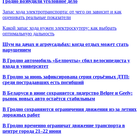
Гродно возбудили уголовное дело
Запас хода электротранспорта: от чего он зависит и как
оценивать реальные показатели
Какой запас хода нужен электроскутеру: как выбрать
оптимальную дальность
Шум на дачах и агроусадьбах: когда отдых может стать
нарушением
В Гродно автомобиль «Белпочты» сбил велосипедиста у
входа в университет
В Гродно за июнь зафиксирована серия серьёзных ДТП:
среди пострадавших есть погибший
В Беларуси в июне сохраняется лидерство Belgee и Geely:
рынок новых авто остаётся стабильным
В Гродно сохраняются ограничения движения из-за летних
дорожных работ
В Гродно временно ограничат движение транспорта в
центре города 21–22 июня