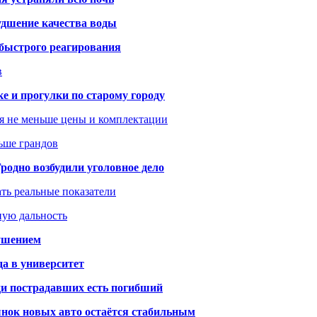
удшение качества воды
 быстрого реагирования
в
ке и прогулки по старому городу
я не меньше цены и комплектации
ьше грандов
одно возбудили уголовное дело
ать реальные показатели
ную дальность
рушением
да в университет
ди пострадавших есть погибший
рынок новых авто остаётся стабильным