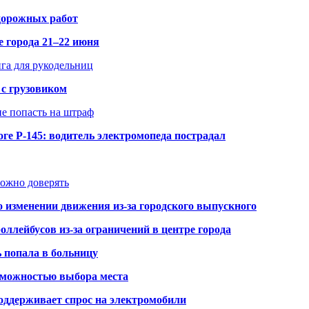
 дорожных работ
е города 21–22 июня
нга для рукодельниц
 с грузовиком
не попасть на штраф
ге Р-145: водитель электромопеда пострадал
можно доверять
о изменении движения из-за городского выпускного
оллейбусов из-за ограничений в центре города
ь попала в больницу
озможностью выбора места
оддерживает спрос на электромобили