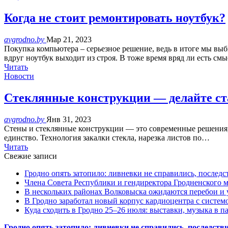
Когда не стоит ремонтировать ноутбук?
avgrodno.by
Мар 21, 2023
Покупка компьютера – серьезное решение, ведь в итоге мы выб
вдруг ноутбук выходит из строя. В тоже время вряд ли есть с
Читать
Новости
Стеклянные конструкции — делайте ст
avgrodno.by
Янв 31, 2023
Стены и стеклянные конструкции — это современные решения, 
единство. Технология закалки стекла, нарезка листов по…
Читать
Свежие записи
Гродно опять затопило: ливневки не справились, последс
Члена Совета Республики и гендиректора Гродненского мя
В нескольких районах Волковыска ожидаются перебои и 
В Гродно заработал новый корпус кардиоцентра с систем
Куда сходить в Гродно 25–26 июля: выставки, музыка в п
Гродно опять затопило: ливневки не справились, последств