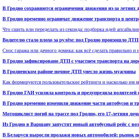
В Гродно сохраняются ограничения движения из-за летних
В Гродно временно ограничат движение транспорта в центр
Что сшить или переделать из секонда: подборка идей апсайкли
Водителю стало плохо за рулём: под Гродно произошло ДТП
Снос гаража или дачного домика: как всё сделать правильно и 
В Гродно зафиксировано ДТП с участием транспорта на доро
В Гродненском районе ночное ДТП унесло жизнь мужчины
Как формируются пользовательские рейтинги и насколько им 
В Гродно ГАИ усилила контроль и предупредила водителей 
В Гродно временно изменили движение части автобусов и тр
Мотоциклист погиб на трассе под Гродно, его 17-летняя доч
Из Гродно в Варшаву запустят новый автобусный рейс с в
В Беларуси выросли продажи новых автомобилей: рынок п