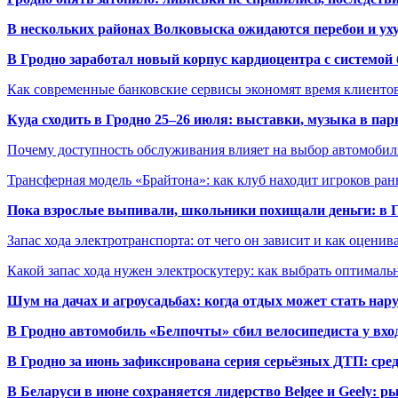
В нескольких районах Волковыска ожидаются перебои и ух
В Гродно заработал новый корпус кардиоцентра с системой
Как современные банковские сервисы экономят время клиенто
Куда сходить в Гродно 25–26 июля: выставки, музыка в пар
Почему доступность обслуживания влияет на выбор автомобил
Трансферная модель «Брайтона»: как клуб находит игроков ран
Пока взрослые выпивали, школьники похищали деньги: в Гр
Запас хода электротранспорта: от чего он зависит и как оценив
Какой запас хода нужен электроскутеру: как выбрать оптималь
Шум на дачах и агроусадьбах: когда отдых может стать на
В Гродно автомобиль «Белпочты» сбил велосипедиста у вхо
В Гродно за июнь зафиксирована серия серьёзных ДТП: сре
В Беларуси в июне сохраняется лидерство Belgee и Geely: 