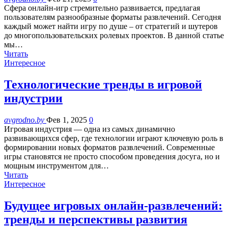
Сфера онлайн-игр стремительно развивается, предлагая
пользователям разнообразные форматы развлечений. Сегодня
каждый может найти игру по душе – от стратегий и шутеров
до многопользовательских ролевых проектов. В данной статье
мы…
Читать
Интересное
Технологические тренды в игровой
индустрии
avgrodno.by
Фев 1, 2025
0
Игровая индустрия — одна из самых динамично
развивающихся сфер, где технологии играют ключевую роль в
формировании новых форматов развлечений. Современные
игры становятся не просто способом проведения досуга, но и
мощным инструментом для…
Читать
Интересное
Будущее игровых онлайн-развлечений:
тренды и перспективы развития