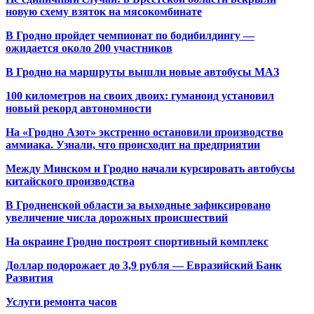
новую схему взяток на мясокомбинате
В Гродно пройдет чемпионат по бодибилдингу —
ожидается около 200 участников
В Гродно на маршруты вышли новые автобусы МАЗ
100 километров на своих двоих: гуманоид установил
новый рекорд автономности
На «Гродно Азот» экстренно остановили производство
аммиака. Узнали, что происходит на предприятии
Между Минском и Гродно начали курсировать автобусы
китайского производства
В Гродненской области за выходные зафиксировано
увеличение числа дорожных происшествий
На окраине Гродно построят спортивный
комплекс
Доллар подорожает до 3,9 рубля — Евразийский Банк
Развития
Услуги ремонта часов