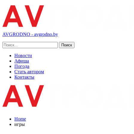
AVGRODNO - avgrodno.by
Новости
Афиша
Погода
Стать автором
Контакты
Home
игры