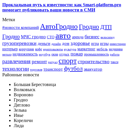
Прокладывая путь к известности: как Smart-platform.pro
помогает публиковать ваши новости в СМИ
Метки
АвтоГродно
Гродно
ДТП
#новости компаний
авто
Гродно
бизнес
МЧС гродно
аренда
СТО
велосипед
грузоперевозки
здоровье
деньги
дом
игра
игры
дизайн
инвестиции
интерьер
маркетинг
мебель
коррупция
кофе
медицина
криптовалюты
культура
пожар
недвижимость
отдых
окна
промышленность
металл
ноутбук
работа
спорт
развлечения
строительство
ремонт
такси
ритуал
футбол
технологии
транспорт
эвакуатор
торговля
Районные новости
Большая Берестовица
Волковыск
Вороново
Гродно
Дятлово
Зельва
Ивье
Кореличи
Лида