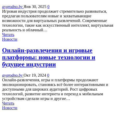
avgrodno.by
Янв 30, 2025
0
Игровая индустрия продолжает стремительно развиваться,
предлагая пользователям новые и захватывающие
возможности для виртуальных развлечений. Современные
технологии, такие как искусственный интеллект, виртуальная
реальность и облачный…
Читать
Новости
Онлайн-развлечения и игровые
платформы: новые технологии и
будущее индустрии
avgrodno.by
Окт 19, 2024
0
Онлайн-развлечения, игры и платформы продолжают
эволюционировать, становясь всё более интерактивными и
доступными для широких аудиторий. Рост цифровых
технологий, развитие интернета и переход к мобильным
устройствам сделали игры и другие…
Читать
Новости