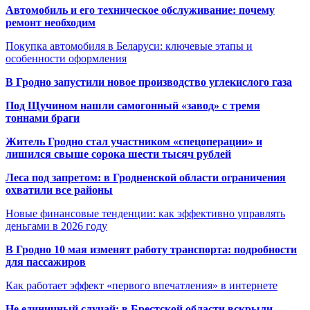
Автомобиль и его техническое обслуживание: почему
ремонт необходим
Покупка автомобиля в Беларуси: ключевые этапы и
особенности оформления
В Гродно запустили новое производство углекислого газа
Под Щучином нашли самогонный «завод» с тремя
тоннами браги
Житель Гродно стал участником «спецоперации» и
лишился свыше сорока шести тысяч рублей
Леса под запретом: в Гродненской области ограничения
охватили все районы
Новые финансовые тенденции: как эффективно управлять
деньгами в 2026 году
В Гродно 10 мая изменят работу транспорта: подробности
для пассажиров
Как работает эффект «первого впечатления» в интернете
Не единичный случай: в Брестской области вскрыли