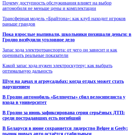
Почему доступность обслуживания влияет на выбор
автомобиля не меньше цены и комплектации
Трансферная модель «Брайтона»: как клуб находит игроков
раньше грандов
Пока взрослые выпивали, школьники похищали деньги: в
Гродно возбудили уголовное дело
Запас хода электротранспорта: от чего он зависит и как
оценивать реальные показатели
Какой запас хода нужен электроскутеру: как выбрать
оптимальную дальность
Шум на дачах и агроусадьбах: когда отдых может стать
нарушением
В Гродно автомобиль «Белпочты» сбил велосипедиста у
входа в университет
В Гродно за июнь зафиксирована серия серьёзных ДТП:
среди пострадавших есть погибший
В Беларуси в июне сохраняется лидерство Belgee и Geely:
рынок новых авто остаётся стабильным