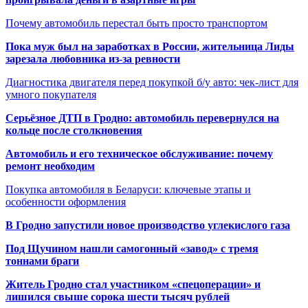
Почему автомобиль перестал быть просто транспортом
Пока муж был на заработках в России, жительница Лиды
зарезала любовника из-за ревности
Диагностика двигателя перед покупкой б/у авто: чек-лист для
умного покупателя
Серьёзное ДТП в Гродно: автомобиль перевернулся на
кольце после столкновения
Автомобиль и его техническое обслуживание: почему
ремонт необходим
Покупка автомобиля в Беларуси: ключевые этапы и
особенности оформления
В Гродно запустили новое производство углекислого газа
Под Щучином нашли самогонный «завод» с тремя
тоннами браги
Житель Гродно стал участником «спецоперации» и
лишился свыше сорока шести тысяч рублей