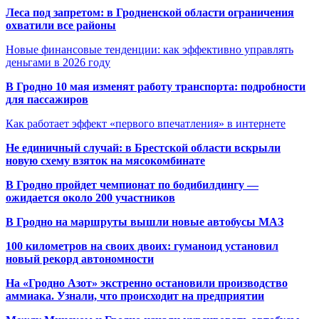
Леса под запретом: в Гродненской области ограничения
охватили все районы
Новые финансовые тенденции: как эффективно управлять
деньгами в 2026 году
В Гродно 10 мая изменят работу транспорта: подробности
для пассажиров
Как работает эффект «первого впечатления» в интернете
Не единичный случай: в Брестской области вскрыли
новую схему взяток на мясокомбинате
В Гродно пройдет чемпионат по бодибилдингу —
ожидается около 200 участников
В Гродно на маршруты вышли новые автобусы МАЗ
100 километров на своих двоих: гуманоид установил
новый рекорд автономности
На «Гродно Азот» экстренно остановили производство
аммиака. Узнали, что происходит на предприятии