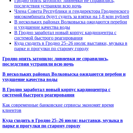
Гродно опять затопило: ливневки не справились,
последствия устраняли всю ночь
Члена Совета Республики и гендиректора Гродненского
мясокомбината будут судить за взятки на 1,8 млн рублей
В нескольких районах Волковыска ожидаются перебои
и ухудшение качества воды
В Гродно заработал новый корпус кардиоцентра с
системой быстрого реагирования
Куда сходить в Гродно 25–26 июля: выставки, музыка в
парке и прогулки по старому городу
Гродно опять затопило: ливневки не справились,
последствия устраняли всю ночь
В нескольких районах Волковыска ожидаются перебои и
ухудшение качества воды
В Гродно заработал новый корпус кардиоцентра с
системой быстрого реагирования
Как современные банковские сервисы экономят время
клиентов
Куда сходить в Гродно 25–26 июля: выставки, музыка в
парке и прогулки по старому городу