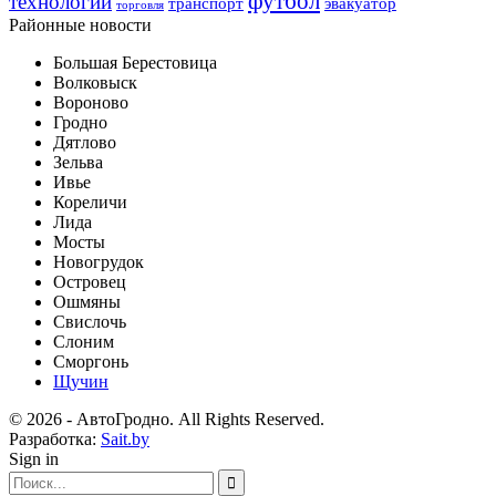
футбол
технологии
транспорт
эвакуатор
торговля
Районные новости
Большая Берестовица
Волковыск
Вороново
Гродно
Дятлово
Зельва
Ивье
Кореличи
Лида
Мосты
Новогрудок
Островец
Ошмяны
Свислочь
Слоним
Сморгонь
Щучин
© 2026 - АвтоГродно. All Rights Reserved.
Разработка:
Sait.by
Sign in