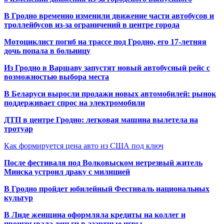
В Гродно временно изменили движение части автобусов и
троллейбусов из-за ограничений в центре города
Мотоциклист погиб на трассе под Гродно, его 17-летняя
дочь попала в больницу
Из Гродно в Варшаву запустят новый автобусный рейс с
возможностью выбора места
В Беларуси выросли продажи новых автомобилей: рынок
поддерживает спрос на электромобили
ДТП в центре Гродно: легковая машина вылетела на
тротуар
Как формируется цена авто из США под ключ
После фестиваля под Волковыском нетрезвый житель
Минска устроил драку с милицией
В Гродно пройдет юбилейный Фестиваль национальных
культур
В Лиде женщина оформляла кредиты на коллег и
проигрывала деньги в азартные игры