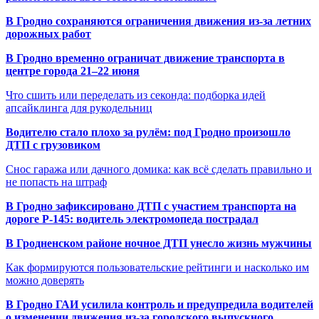
В Гродно сохраняются ограничения движения из-за летних
дорожных работ
В Гродно временно ограничат движение транспорта в
центре города 21–22 июня
Что сшить или переделать из секонда: подборка идей
апсайклинга для рукодельниц
Водителю стало плохо за рулём: под Гродно произошло
ДТП с грузовиком
Снос гаража или дачного домика: как всё сделать правильно и
не попасть на штраф
В Гродно зафиксировано ДТП с участием транспорта на
дороге Р-145: водитель электромопеда пострадал
В Гродненском районе ночное ДТП унесло жизнь мужчины
Как формируются пользовательские рейтинги и насколько им
можно доверять
В Гродно ГАИ усилила контроль и предупредила водителей
о изменении движения из-за городского выпускного