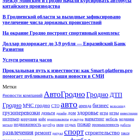
Между Минском и Гродно начали курсировать автобусы
китайского производства
В Гродненской области за выходные зафиксировано
увеличение числа дорожных происшествий
На окраине Гродно построят спортивный
комплекс
Доллар подорожает до 3,9 рубля — Евразийский Банк
Развития
Услуги ремонта часов
Прокладывая путь к известности: как Smart-platform.pro
помогает публиковать ваши новости в СМИ
Метки
АвтоГродно
Гродно
ДТП
#новости компаний
авто
Гродно
бизнес
МЧС гродно
аренда
СТО
велосипед
грузоперевозки
здоровье
деньги
дом
игра
игры
дизайн
инвестиции
интерьер
маркетинг
мебель
коррупция
кофе
медицина
криптовалюты
культура
пожар
недвижимость
отдых
окна
промышленность
металл
ноутбук
работа
спорт
развлечения
строительство
ремонт
такси
ритуал