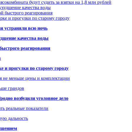
сокомбината будут судить за взятки на 1,8 млн рублей
ухудшение качества воды
ой быстрого реагирования
арке и прогулки по старому городу
ия устраняли всю ночь
удшение качества воды
 быстрого реагирования
в
ке и прогулки по старому городу
я не меньше цены и комплектации
ьше грандов
одно возбудили уголовное дело
ать реальные показатели
ную дальность
рушением