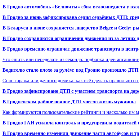
В Гродно автомобиль «Белпочты» сбил велосипедиста у вхо
В Гродно за июнь зафиксирована серия серьёзных ДТП: сре
В Беларуси в июне сохраняется лидерство Belgee и Geely: 
В Гродно сохраняются ограничения движения из-за летних
В Гродно временно ограничат движение транспорта в центр
Что сшить или переделать из секонда: подборка идей апсайкли
Водителю стало плохо за рулём: под Гродно произошло ДТП
Снос гаража или дачного домика: как всё сделать правильно и 
В Гродно зафиксировано ДТП с участием транспорта на доро
В Гродненском районе ночное ДТП унесло жизнь мужчины
Как формируются пользовательские рейтинги и насколько им 
В Гродно ГАИ усилила контроль и предупредила водителей 
В Гродно временно изменили движение части автобусов и тр