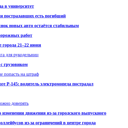
да в университет
ди пострадавших есть погибший
рынок новых авто остаётся стабильным
 дорожных работ
е города 21–22 июня
нга для рукодельниц
 с грузовиком
не попасть на штраф
ге Р-145: водитель электромопеда пострадал
можно доверять
о изменении движения из-за городского выпускного
оллейбусов из-за ограничений в центре города