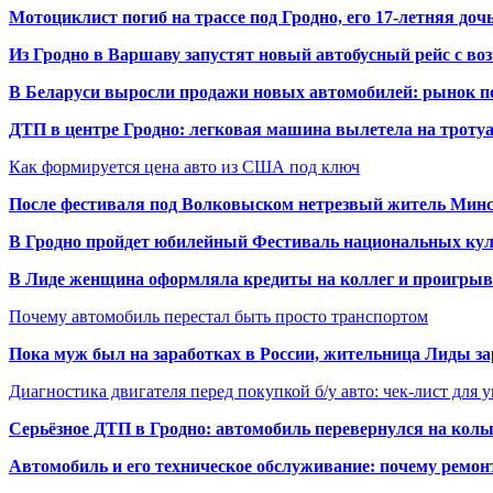
Мотоциклист погиб на трассе под Гродно, его 17-летняя доч
Из Гродно в Варшаву запустят новый автобусный рейс с в
В Беларуси выросли продажи новых автомобилей: рынок п
ДТП в центре Гродно: легковая машина вылетела на троту
Как формируется цена авто из США под ключ
После фестиваля под Волковыском нетрезвый житель Минс
В Гродно пройдет юбилейный Фестиваль национальных кул
В Лиде женщина оформляла кредиты на коллег и проигрыв
Почему автомобиль перестал быть просто транспортом
Пока муж был на заработках в России, жительница Лиды за
Диагностика двигателя перед покупкой б/у авто: чек-лист для 
Серьёзное ДТП в Гродно: автомобиль перевернулся на коль
Автомобиль и его техническое обслуживание: почему ремон