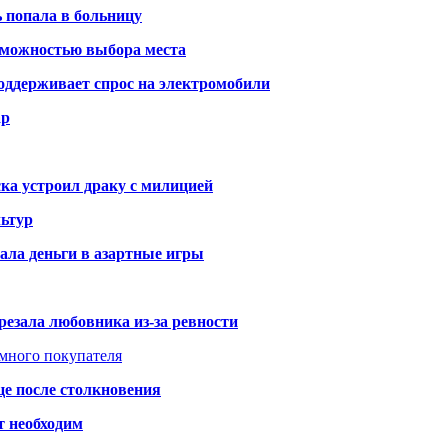
ь попала в больницу
озможностью выбора места
оддерживает спрос на электромобили
ар
ка устроил драку с милицией
ьтур
ала деньги в азартные игры
резала любовника из-за ревности
умного покупателя
це после столкновения
т необходим