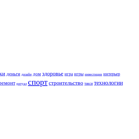
ки
здоровье
деньги
дом
игра
игры
интерьер
дизайн
инвестиции
спорт
технологии
строительство
ремонт
такси
ритуал