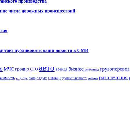
айского производства
ение числа дорожных происшествий
ития
помогает публиковать ваши новости в СМИ
авто
о
бизнес
грузоперевоз
МЧС гродно
аренда
СТО
велосипед
развлечения
пожар
жимость
отдых
окна
промышленность
ноутбук
работа