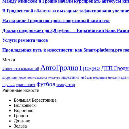
Между Минском и Гродно начали курсировать автобусы кит
В Гродненской области за выходные зафиксировано увелич
На окраине Гродно построят спортивный
комплекс
Доллар подорожает до 3,9 рубля — Евразийский Банк Разв
Услуги ремонта часов
Прокладывая путь к известности: как Smart-platform.pro 
Метки
АвтоГродно
Гродно
ДТП Гродн
#новости компаний
маркетинг
недви
мебель
коррупция
кофе
медицина
криптовалюты
культура
металл
футбол
транспорт
эвакуатор
торговля
Районные новости
Большая Берестовица
Волковыск
Вороново
Гродно
Дятлово
Зельва