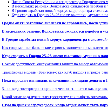
Члена Совета Республики и гендиректора Гродненского мя
В нескольких районах Волковыска ожидаются перебои и 
В Гродно заработал новый корпус кардиоцентра с систем
Куда сходить в Гродно 25–26 июля: выставки, музыка в п
Гродно опять затопило: ливневки не справились, последств
В нескольких районах Волковыска ожидаются перебои и ух
В Гродно заработал новый корпус кардиоцентра с системой
Как современные банковские сервисы экономят время клиенто
Куда сходить в Гродно 25–26 июля: выставки, музыка в пар
Почему доступность обслуживания влияет на выбор автомобил
Трансферная модель «Брайтона»: как клуб находит игроков ран
Пока взрослые выпивали, школьники похищали деньги: в Гр
Запас хода электротранспорта: от чего он зависит и как оценив
Какой запас хода нужен электроскутеру: как выбрать оптималь
Шум на дачах и агроусадьбах: когда отдых может стать на