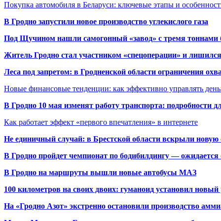
Покупка автомобиля в Беларуси: ключевые этапы и особеннос
В Гродно запустили новое производство углекислого газа
Под Щучином нашли самогонный «завод» с тремя тоннами 
Житель Гродно стал участником «спецоперации» и лишилс
Леса под запретом: в Гродненской области ограничения охв
Новые финансовые тенденции: как эффективно управлять день
В Гродно 10 мая изменят работу транспорта: подробности д
Как работает эффект «первого впечатления» в интернете
Не единичный случай: в Брестской области вскрыли новую 
В Гродно пройдет чемпионат по бодибилдингу — ожидается 
В Гродно на маршруты вышли новые автобусы МАЗ
100 километров на своих двоих: гуманоид установил новый
На «Гродно Азот» экстренно остановили производство амми