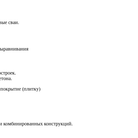
вые сваи.
 выравнивания
остроек.
етона.
 покрытие (плитку)
ли комбинированных конструкций.