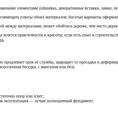
янными элементами (обшивка, декоративные вставки, лавки, пе
совмещать плюсы обоих материалов; богатые варианты оформле
ий между материалами; может обойтись дороже, чем чисто дерев
а хочется практичности и красоты; если есть опыт в строительс
сь
.
ие продлевает срок её службы, защищает от просадки и деформа
сесезонная беседка, с мангалом или без).
статочно опор или плит;
ная эксплуатация — лучше полноценный фундамент.