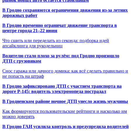
рынок новых авто остаётся стабильным
В Гродно сохраняются ограничения движения из-за летних
дорожных работ
В Гродно временно ограничат движение транспорта в
центре города 21–22 июня
Что сшить или переделать из секонда: подборка идей
апсайклинга для рукодельниц
Водителю стало плохо за рулём: под Гродно произошло
ДТП с грузовиком
Снос гаража или дачного домика: как всё сделать правильно и
не попасть на штраф
В Гродно зафиксировано ДТП с участием транспорта на
дороге Р-145: водитель электромопеда пострадал
В Гродненском районе ночное ДТП унесло жизнь мужчины
Как формируются пользовательские рейтинги и насколько им
можно доверять
В Гродно ГАИ усилила контроль и предупредила водителей