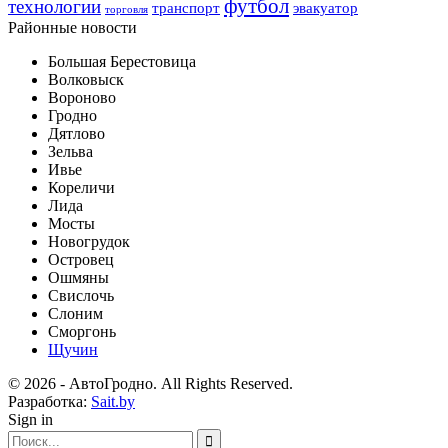
футбол
технологии
транспорт
эвакуатор
торговля
Районные новости
Большая Берестовица
Волковыск
Вороново
Гродно
Дятлово
Зельва
Ивье
Кореличи
Лида
Мосты
Новогрудок
Островец
Ошмяны
Свислочь
Слоним
Сморгонь
Щучин
© 2026 - АвтоГродно. All Rights Reserved.
Разработка:
Sait.by
Sign in