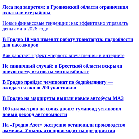
Леса под запретом: в Гродненской области ограничения
охватили все районы
Новые финансовые тенденции: как эффективно управлять
деньгами в 2026 году
В Гродно 10 мая изменят работу транспорта: подробности
для пассажиров
Как работает эффект «первого впечатления» в интернете
Не единичный случай: в Брестской области вскрыли
новую схему взяток на мясокомбинате
В Гродно пройдет чемпионат по бодибилдингу —
ожидается около 200 участников
В Гродно на маршруты вышли новые автобусы МАЗ
100 километров на своих двоих: гуманоид установил
новый рекорд автономности
На «Гродно Азот» экстренно остановили производство
аммиака. Узнали, что происходит на предприятии