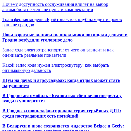
Почему доступность обслуживания влияет на выбор
автомобиля не меньше цены и комплектации
Трансферная модель «Брайтона»: как клуб находит игроков
раньше грандов
Пока взрослые выпивали, школьники похищали деньги: в
Гродно возбудили уголовное дело
Запас хода электротранспорта: от чего он зависит и как
оценивать реальные показатели
Какой запас хода нужен электроскутеру: как выбрать
оптимальную дальность
Шум на дачах и агроусадьбах: когда отдых может стать
нарушением
В Гродно автомобиль «Белпочты» сбил велосипедиста у
входа в университет
В Гродно за июнь зафиксирована серия серьёзных ДТП:
среди пострадавших есть погибший
В Беларуси в июне сохраняется лидерство Belgee и Geely: