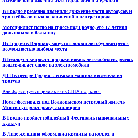
о изменении движения из-за городского выпускного
В Гродно временно изменили движение части автобусов и
троллейбусов из-за ограничений в центре города
Мотоциклист погиб на трассе под Гродно, его 17-летняя
дочь попала в больницу
Из Гродно в Варшаву запустят новый автобусный рейс с
возможностью выбора места
В Беларуси выросли продажи новых автомобилей: рынок
поддерживает спрос на электромобили
ДТП в центре Гродно: легковая машина вылетела на
тротуар
Как формируется цена авто из США под ключ
После фестиваля под Волковыском нетрезвый житель
Минска устроил драку с милицией
В Гродно пройдет юбилейный Фестиваль национальных
культур
В Лиде женщина оформляла кредиты на коллег и