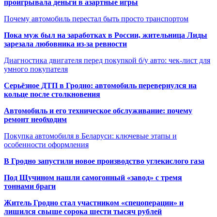
проигрывала деньги в азартные игры
Почему автомобиль перестал быть просто транспортом
Пока муж был на заработках в России, жительница Лиды
зарезала любовника из-за ревности
Диагностика двигателя перед покупкой б/у авто: чек-лист для
умного покупателя
Серьёзное ДТП в Гродно: автомобиль перевернулся на
кольце после столкновения
Автомобиль и его техническое обслуживание: почему
ремонт необходим
Покупка автомобиля в Беларуси: ключевые этапы и
особенности оформления
В Гродно запустили новое производство углекислого газа
Под Щучином нашли самогонный «завод» с тремя
тоннами браги
Житель Гродно стал участником «спецоперации» и
лишился свыше сорока шести тысяч рублей