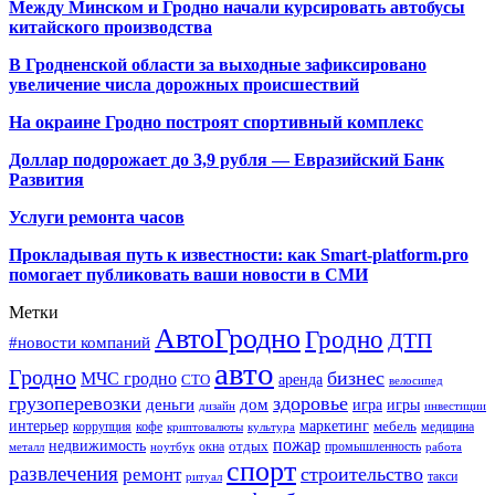
Между Минском и Гродно начали курсировать автобусы
китайского производства
В Гродненской области за выходные зафиксировано
увеличение числа дорожных происшествий
На окраине Гродно построят спортивный
комплекс
Доллар подорожает до 3,9 рубля — Евразийский Банк
Развития
Услуги ремонта часов
Прокладывая путь к известности: как Smart-platform.pro
помогает публиковать ваши новости в СМИ
Метки
АвтоГродно
Гродно
ДТП
#новости компаний
авто
Гродно
бизнес
МЧС гродно
аренда
СТО
велосипед
грузоперевозки
здоровье
деньги
дом
игра
игры
дизайн
инвестиции
интерьер
маркетинг
мебель
коррупция
кофе
медицина
криптовалюты
культура
пожар
недвижимость
отдых
окна
промышленность
металл
ноутбук
работа
спорт
развлечения
строительство
ремонт
такси
ритуал