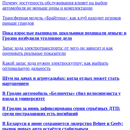
Почему доступность обслуживания влияет на выбор
автомобиля не меньше цены и комплектации
Трансферная модель «Брайтона»: как клуб находит игроков
раньше грандов
Пока взрослые выпивали, школьники похищали деньги: в
Гродно возбудили уголовное дело
Запас хода электротранспорта: от чего он зависит и как
оценивать реальные показатели
Какой запас хода нужен электроскутеру: как выбрать
оптимальную дальность
Шум на дачах и агроусадьбах: когда отдых может стать
нарушением
В Гродно автомобиль «Белпочты» сбил велосипедиста у
входа в университет
В Гродно за июнь зафиксирована серия серьёзных ДТП:
среди пострадавших есть погибший
В Беларуси в июне сохраняется лидерство Belgee и Geely:
рынок новых авто остаётся стабильным