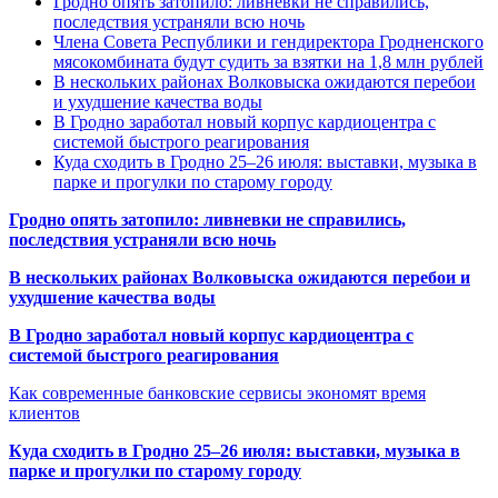
Гродно опять затопило: ливневки не справились,
последствия устраняли всю ночь
Члена Совета Республики и гендиректора Гродненского
мясокомбината будут судить за взятки на 1,8 млн рублей
В нескольких районах Волковыска ожидаются перебои
и ухудшение качества воды
В Гродно заработал новый корпус кардиоцентра с
системой быстрого реагирования
Куда сходить в Гродно 25–26 июля: выставки, музыка в
парке и прогулки по старому городу
Гродно опять затопило: ливневки не справились,
последствия устраняли всю ночь
В нескольких районах Волковыска ожидаются перебои и
ухудшение качества воды
В Гродно заработал новый корпус кардиоцентра с
системой быстрого реагирования
Как современные банковские сервисы экономят время
клиентов
Куда сходить в Гродно 25–26 июля: выставки, музыка в
парке и прогулки по старому городу