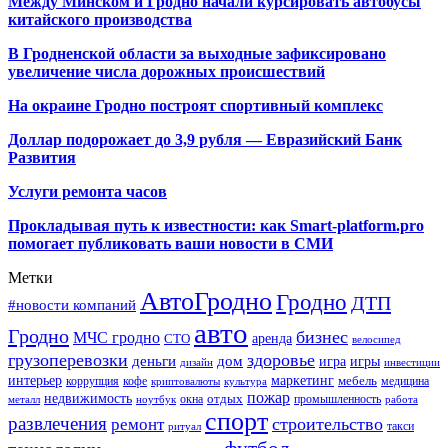
Между Минском и Гродно начали курсировать автобусы
китайского производства
В Гродненской области за выходные зафиксировано
увеличение числа дорожных происшествий
На окраине Гродно построят спортивный
комплекс
Доллар подорожает до 3,9 рубля — Евразийский Банк
Развития
Услуги ремонта часов
Прокладывая путь к известности: как Smart-platform.pro
помогает публиковать ваши новости в СМИ
Метки
АвтоГродно
Гродно
ДТП
#новости компаний
авто
Гродно
бизнес
МЧС гродно
аренда
СТО
велосипед
грузоперевозки
здоровье
деньги
дом
игра
игры
дизайн
инвестиции
интерьер
маркетинг
мебель
коррупция
кофе
медицина
криптовалюты
культура
пожар
недвижимость
отдых
окна
промышленность
металл
ноутбук
работа
спорт
развлечения
строительство
ремонт
такси
ритуал