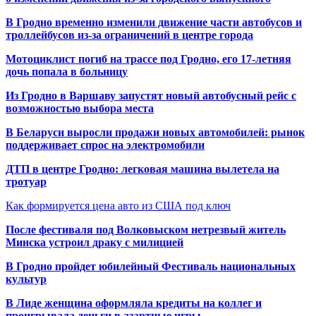
В Гродно временно изменили движение части автобусов и
троллейбусов из-за ограничений в центре города
Мотоциклист погиб на трассе под Гродно, его 17-летняя
дочь попала в больницу
Из Гродно в Варшаву запустят новый автобусный рейс с
возможностью выбора места
В Беларуси выросли продажи новых автомобилей: рынок
поддерживает спрос на электромобили
ДТП в центре Гродно: легковая машина вылетела на
тротуар
Как формируется цена авто из США под ключ
После фестиваля под Волковыском нетрезвый житель
Минска устроил драку с милицией
В Гродно пройдет юбилейный Фестиваль национальных
культур
В Лиде женщина оформляла кредиты на коллег и
проигрывала деньги в азартные игры