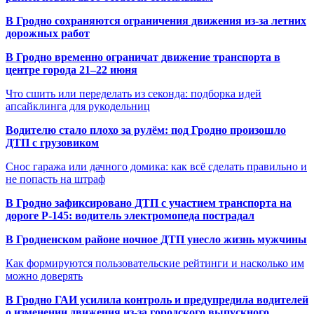
В Гродно сохраняются ограничения движения из-за летних
дорожных работ
В Гродно временно ограничат движение транспорта в
центре города 21–22 июня
Что сшить или переделать из секонда: подборка идей
апсайклинга для рукодельниц
Водителю стало плохо за рулём: под Гродно произошло
ДТП с грузовиком
Снос гаража или дачного домика: как всё сделать правильно и
не попасть на штраф
В Гродно зафиксировано ДТП с участием транспорта на
дороге Р-145: водитель электромопеда пострадал
В Гродненском районе ночное ДТП унесло жизнь мужчины
Как формируются пользовательские рейтинги и насколько им
можно доверять
В Гродно ГАИ усилила контроль и предупредила водителей
о изменении движения из-за городского выпускного