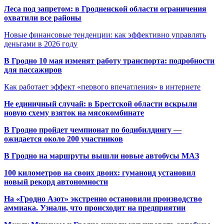
Леса под запретом: в Гродненской области ограничения
охватили все районы
Новые финансовые тенденции: как эффективно управлять
деньгами в 2026 году
В Гродно 10 мая изменят работу транспорта: подробности
для пассажиров
Как работает эффект «первого впечатления» в интернете
Не единичный случай: в Брестской области вскрыли
новую схему взяток на мясокомбинате
В Гродно пройдет чемпионат по бодибилдингу —
ожидается около 200 участников
В Гродно на маршруты вышли новые автобусы МАЗ
100 километров на своих двоих: гуманоид установил
новый рекорд автономности
На «Гродно Азот» экстренно остановили производство
аммиака. Узнали, что происходит на предприятии