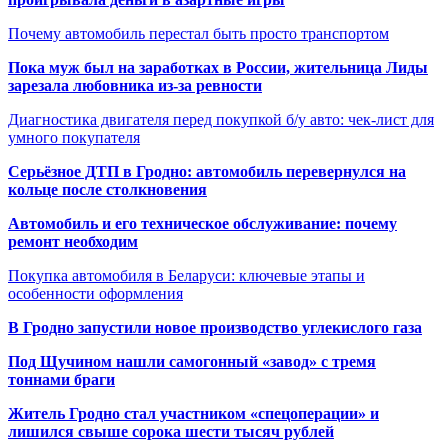
Почему автомобиль перестал быть просто транспортом
Пока муж был на заработках в России, жительница Лиды
зарезала любовника из-за ревности
Диагностика двигателя перед покупкой б/у авто: чек-лист для
умного покупателя
Серьёзное ДТП в Гродно: автомобиль перевернулся на
кольце после столкновения
Автомобиль и его техническое обслуживание: почему
ремонт необходим
Покупка автомобиля в Беларуси: ключевые этапы и
особенности оформления
В Гродно запустили новое производство углекислого газа
Под Щучином нашли самогонный «завод» с тремя
тоннами браги
Житель Гродно стал участником «спецоперации» и
лишился свыше сорока шести тысяч рублей