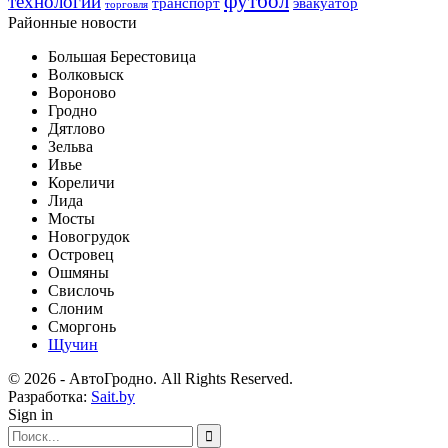
футбол
технологии
транспорт
эвакуатор
торговля
Районные новости
Большая Берестовица
Волковыск
Вороново
Гродно
Дятлово
Зельва
Ивье
Кореличи
Лида
Мосты
Новогрудок
Островец
Ошмяны
Свислочь
Слоним
Сморгонь
Щучин
© 2026 - АвтоГродно. All Rights Reserved.
Разработка:
Sait.by
Sign in