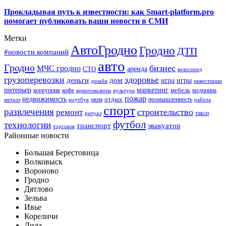
Прокладывая путь к известности: как Smart-platform.pro
помогает публиковать ваши новости в СМИ
Метки
АвтоГродно
Гродно
ДТП
#новости компаний
авто
Гродно
бизнес
МЧС гродно
аренда
СТО
велосипед
грузоперевозки
здоровье
деньги
дом
игра
игры
дизайн
инвестиции
интерьер
маркетинг
мебель
коррупция
кофе
медицина
криптовалюты
культура
пожар
недвижимость
отдых
окна
промышленность
металл
ноутбук
работа
спорт
развлечения
строительство
ремонт
такси
ритуал
футбол
технологии
транспорт
эвакуатор
торговля
Районные новости
Большая Берестовица
Волковыск
Вороново
Гродно
Дятлово
Зельва
Ивье
Кореличи
Лида