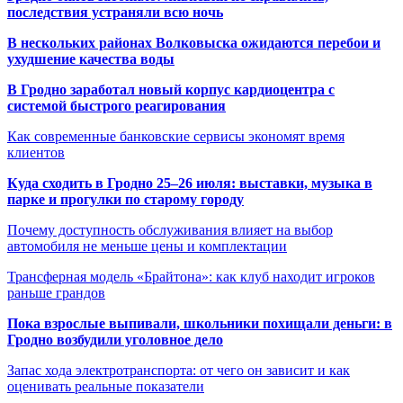
последствия устраняли всю ночь
В нескольких районах Волковыска ожидаются перебои и
ухудшение качества воды
В Гродно заработал новый корпус кардиоцентра с
системой быстрого реагирования
Как современные банковские сервисы экономят время
клиентов
Куда сходить в Гродно 25–26 июля: выставки, музыка в
парке и прогулки по старому городу
Почему доступность обслуживания влияет на выбор
автомобиля не меньше цены и комплектации
Трансферная модель «Брайтона»: как клуб находит игроков
раньше грандов
Пока взрослые выпивали, школьники похищали деньги: в
Гродно возбудили уголовное дело
Запас хода электротранспорта: от чего он зависит и как
оценивать реальные показатели