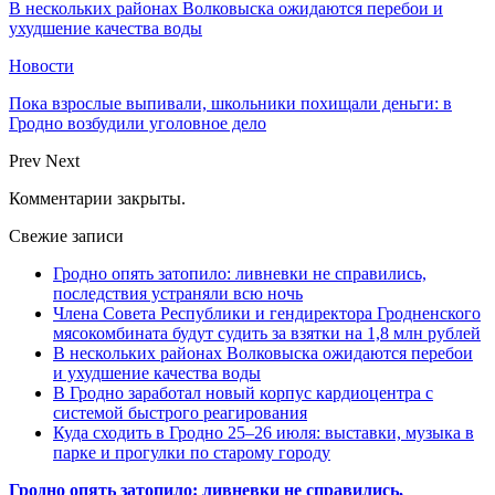
В нескольких районах Волковыска ожидаются перебои и
ухудшение качества воды
Новости
Пока взрослые выпивали, школьники похищали деньги: в
Гродно возбудили уголовное дело
Prev
Next
Комментарии закрыты.
Свежие записи
Гродно опять затопило: ливневки не справились,
последствия устраняли всю ночь
Члена Совета Республики и гендиректора Гродненского
мясокомбината будут судить за взятки на 1,8 млн рублей
В нескольких районах Волковыска ожидаются перебои
и ухудшение качества воды
В Гродно заработал новый корпус кардиоцентра с
системой быстрого реагирования
Куда сходить в Гродно 25–26 июля: выставки, музыка в
парке и прогулки по старому городу
Гродно опять затопило: ливневки не справились,