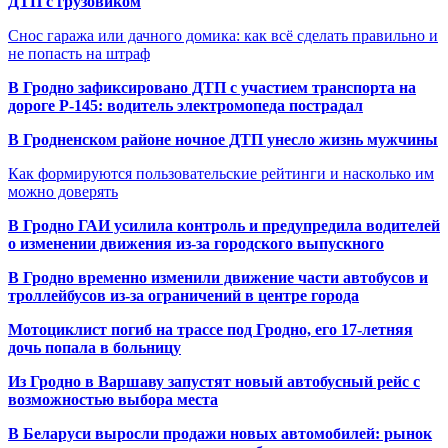
ДТП с грузовиком
Снос гаража или дачного домика: как всё сделать правильно и
не попасть на штраф
В Гродно зафиксировано ДТП с участием транспорта на
дороге Р-145: водитель электромопеда пострадал
В Гродненском районе ночное ДТП унесло жизнь мужчины
Как формируются пользовательские рейтинги и насколько им
можно доверять
В Гродно ГАИ усилила контроль и предупредила водителей
о изменении движения из-за городского выпускного
В Гродно временно изменили движение части автобусов и
троллейбусов из-за ограничений в центре города
Мотоциклист погиб на трассе под Гродно, его 17-летняя
дочь попала в больницу
Из Гродно в Варшаву запустят новый автобусный рейс с
возможностью выбора места
В Беларуси выросли продажи новых автомобилей: рынок