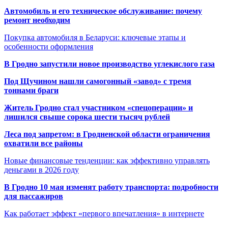
Автомобиль и его техническое обслуживание: почему
ремонт необходим
Покупка автомобиля в Беларуси: ключевые этапы и
особенности оформления
В Гродно запустили новое производство углекислого газа
Под Щучином нашли самогонный «завод» с тремя
тоннами браги
Житель Гродно стал участником «спецоперации» и
лишился свыше сорока шести тысяч рублей
Леса под запретом: в Гродненской области ограничения
охватили все районы
Новые финансовые тенденции: как эффективно управлять
деньгами в 2026 году
В Гродно 10 мая изменят работу транспорта: подробности
для пассажиров
Как работает эффект «первого впечатления» в интернете