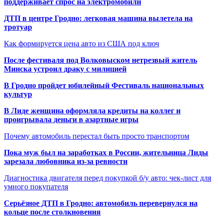
поддерживает спрос на электромобили
ДТП в центре Гродно: легковая машина вылетела на
тротуар
Как формируется цена авто из США под ключ
После фестиваля под Волковыском нетрезвый житель
Минска устроил драку с милицией
В Гродно пройдет юбилейный Фестиваль национальных
культур
В Лиде женщина оформляла кредиты на коллег и
проигрывала деньги в азартные игры
Почему автомобиль перестал быть просто транспортом
Пока муж был на заработках в России, жительница Лиды
зарезала любовника из-за ревности
Диагностика двигателя перед покупкой б/у авто: чек-лист для
умного покупателя
Серьёзное ДТП в Гродно: автомобиль перевернулся на
кольце после столкновения