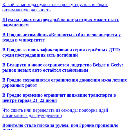
Какой запас хода нужен электроскутеру: как выбрать
оптимальную дальность
Шум на дачах и агроусадьбах: когда отдых может стать
нарушением
В Гродно автомобиль «Белпочты» сбил велосипедиста у
входа в университет
В Гродно за июнь зафиксирована серия серьёзных ДТП:
среди пострадавших есть погибший
В Беларуси в июне сохраняется лидерство Belgee и Geely:
рынок новых авто остаётся стабильным
В Гродно сохраняются ограничения движения из-за летних
дорожных работ
В Гродно временно ограничат движение транспорта в
центре города 21–22 июня
Что сшить или переделать из секонда: подборка идей
апсайклинга для рукодельниц
Водителю стало плохо за рулём: под Гродно произошло