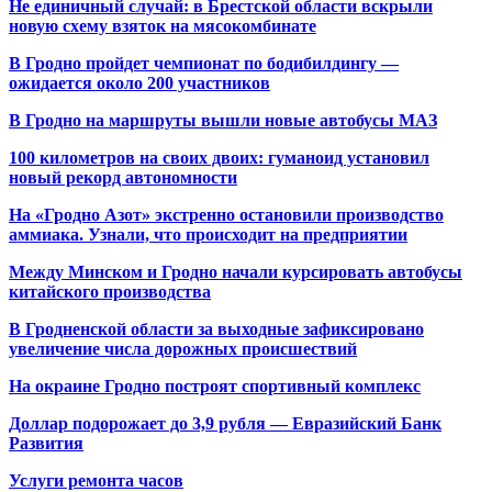
Не единичный случай: в Брестской области вскрыли
новую схему взяток на мясокомбинате
В Гродно пройдет чемпионат по бодибилдингу —
ожидается около 200 участников
В Гродно на маршруты вышли новые автобусы МАЗ
100 километров на своих двоих: гуманоид установил
новый рекорд автономности
На «Гродно Азот» экстренно остановили производство
аммиака. Узнали, что происходит на предприятии
Между Минском и Гродно начали курсировать автобусы
китайского производства
В Гродненской области за выходные зафиксировано
увеличение числа дорожных происшествий
На окраине Гродно построят спортивный
комплекс
Доллар подорожает до 3,9 рубля — Евразийский Банк
Развития
Услуги ремонта часов