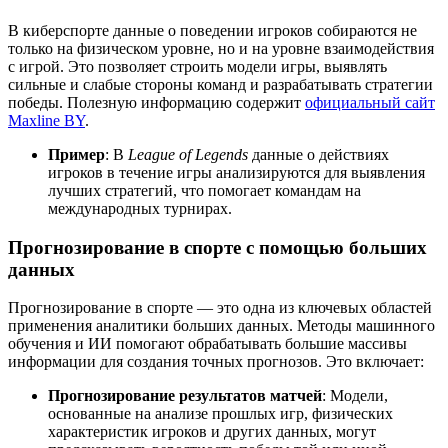
В киберспорте данные о поведении игроков собираются не
только на физическом уровне, но и на уровне взаимодействия
с игрой. Это позволяет строить модели игры, выявлять
сильные и слабые стороны команд и разрабатывать стратегии
победы. Полезную информацию содержит
официальный сайт
Maxline BY
.
Пример
: В
League of Legends
данные о действиях
игроков в течение игры анализируются для выявления
лучших стратегий, что помогает командам на
международных турнирах.
Прогнозирование в спорте с помощью больших
данных
Прогнозирование в спорте — это одна из ключевых областей
применения аналитики больших данных. Методы машинного
обучения и ИИ помогают обрабатывать большие массивы
информации для создания точных прогнозов. Это включает:
Прогнозирование результатов матчей
: Модели,
основанные на анализе прошлых игр, физических
характеристик игроков и других данных, могут