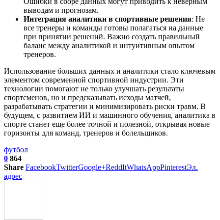
Ошибки в сборе данных могут приводить к неверным
выводам и прогнозам.
Интеграция аналитики в спортивные решения
: Не
все тренеры и команды готовы полагаться на данные
при принятии решений. Важно создать правильный
баланс между аналитикой и интуитивным опытом
тренеров.
Использование больших данных и аналитики стало ключевым
элементом современной спортивной индустрии. Эти
технологии помогают не только улучшать результаты
спортсменов, но и предсказывать исходы матчей,
разрабатывать стратегии и минимизировать риски травм. В
будущем, с развитием ИИ и машинного обучения, аналитика в
спорте станет еще более точной и полезной, открывая новые
горизонты для команд, тренеров и болельщиков.
футбол
0
864
Share
Facebook
Twitter
Google+
ReddIt
WhatsApp
Pinterest
Эл.
адрес