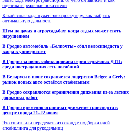
Запас хода электротранспорта: от чего он зависит и как
оценивать реальные показатели
Какой запас хода нужен электроскутеру: как выбрать
оптимальную дальность
Шум на дачах и агроусадьбах: когда отдых может стать
нарушением
В Гродно автомобиль «Белпочты» сбил велосипедиста у
входа в университет
В Гродно за июнь зафиксирована серия серьёзных ДТП:
среди пострадавших есть погибший
В Беларуси в июне сохраняется лидерство Belgee и Geely:
рынок новых авто остаётся стабильным
В Гродно сохраняются ограничения движения из-за летних
дорожных работ
В Гродно временно ограничат движение транспорта в
центре города 21–22 июня
Что сшить или переделать из секонда: подборка идей
апсайклинга для рукодельниц