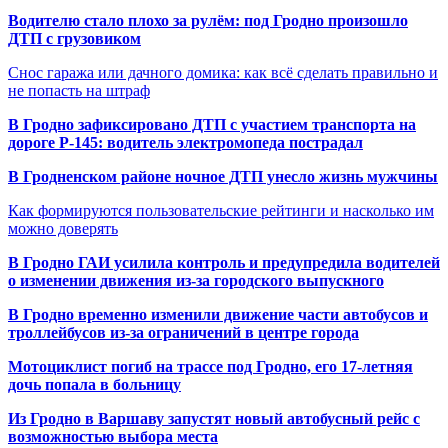
Водителю стало плохо за рулём: под Гродно произошло
ДТП с грузовиком
Снос гаража или дачного домика: как всё сделать правильно и
не попасть на штраф
В Гродно зафиксировано ДТП с участием транспорта на
дороге Р-145: водитель электромопеда пострадал
В Гродненском районе ночное ДТП унесло жизнь мужчины
Как формируются пользовательские рейтинги и насколько им
можно доверять
В Гродно ГАИ усилила контроль и предупредила водителей
о изменении движения из-за городского выпускного
В Гродно временно изменили движение части автобусов и
троллейбусов из-за ограничений в центре города
Мотоциклист погиб на трассе под Гродно, его 17-летняя
дочь попала в больницу
Из Гродно в Варшаву запустят новый автобусный рейс с
возможностью выбора места