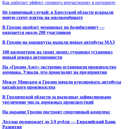
Как работает эффект «первого впечатления» в интернете
Не единичный случай: в Брестской области вскрыли
новую схему взяток на мясокомбинате
В Гродно пройдет чемпионат по бодибилдингу —
ожидается около 200 участников
В Гродно на маршруты вышли новые автобусы МАЗ
100 километров на своих двоих: гуманоид установил
новый рекорд автономности
На «Гродно Азот» экстренно остановили производство
аммиака. Узнали, что происходит на предприятии
Между Минском и Гродно начали курсировать автобусы
китайского производства
В Гродненской области за выходные зафиксировано
увеличение числа дорожных происшествий
На окраине Гродно построят спортивный
комплекс
Доллар подорожает до 3,9 рубля — Евразийский Банк
Развития