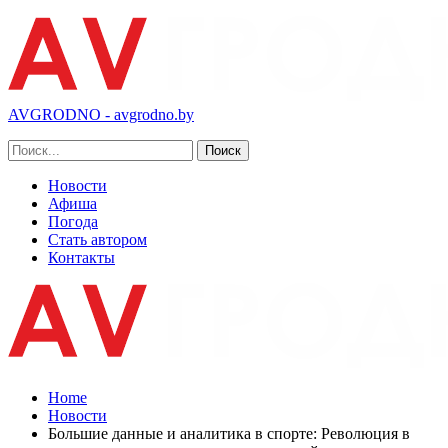
AVGRODNO - avgrodno.by
Новости
Афиша
Погода
Стать автором
Контакты
Home
Новости
Большие данные и аналитика в спорте: Революция в