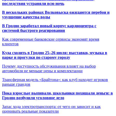
последствия устраняли всю ночь
В нескольких районах Волковыска ожидаются перебои и
ухудшение качества воды
В Гродно заработал новый корпус кардиоцентра с
системой быстрого реагирования
Как современные банковские сервисы экономят время
клиентов
Куда сходить в Гродно 25–26 июля: выставки, музыка в
парке и прогулки по старому городу
Почему доступность обслуживания влияет на выбор
автомобиля не меньше цены и комплектации
Трансферная модель «Брайтона»: как клуб находит игроков
раньше грандов
Пока взрослые выпивали, школьники похищали деньги: в
Гродно возбудили уголовное дело
Запас хода электротранспорта: от чего он зависит и как
оценивать реальные показатели