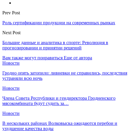
Prev Post
Роль сертификации продукции на современных рынках
Next Post
Большие данные и аналитика в спорте: Революция в
прогнозировании и принятии решений
Вам также могут понравиться
Еще от автора
Новости
Гродно опять затопило: ливневки не справились, последствия
устраняли всю ночь
Новости
Члена Совета Республики и гендиректора Гродненского
мясокомбината будут судить за…
Новости
В нескольких районах Волковыска ожидаются перебои и
ухудшение качества воды