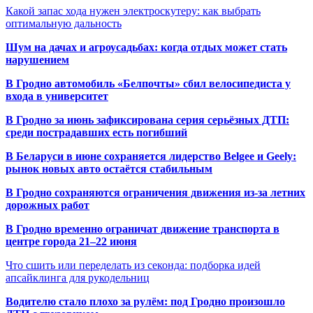
Какой запас хода нужен электроскутеру: как выбрать
оптимальную дальность
Шум на дачах и агроусадьбах: когда отдых может стать
нарушением
В Гродно автомобиль «Белпочты» сбил велосипедиста у
входа в университет
В Гродно за июнь зафиксирована серия серьёзных ДТП:
среди пострадавших есть погибший
В Беларуси в июне сохраняется лидерство Belgee и Geely:
рынок новых авто остаётся стабильным
В Гродно сохраняются ограничения движения из-за летних
дорожных работ
В Гродно временно ограничат движение транспорта в
центре города 21–22 июня
Что сшить или переделать из секонда: подборка идей
апсайклинга для рукодельниц
Водителю стало плохо за рулём: под Гродно произошло