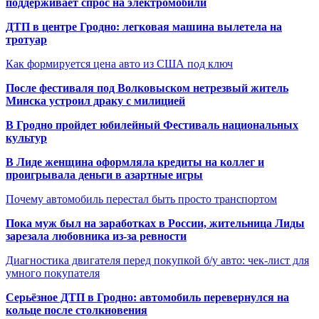
поддерживает спрос на электромобили
ДТП в центре Гродно: легковая машина вылетела на
тротуар
Как формируется цена авто из США под ключ
После фестиваля под Волковыском нетрезвый житель
Минска устроил драку с милицией
В Гродно пройдет юбилейный Фестиваль национальных
культур
В Лиде женщина оформляла кредиты на коллег и
проигрывала деньги в азартные игры
Почему автомобиль перестал быть просто транспортом
Пока муж был на заработках в России, жительница Лиды
зарезала любовника из-за ревности
Диагностика двигателя перед покупкой б/у авто: чек-лист для
умного покупателя
Серьёзное ДТП в Гродно: автомобиль перевернулся на
кольце после столкновения