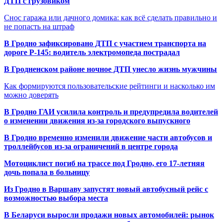
ДТП с грузовиком
Снос гаража или дачного домика: как всё сделать правильно и
не попасть на штраф
В Гродно зафиксировано ДТП с участием транспорта на
дороге Р-145: водитель электромопеда пострадал
В Гродненском районе ночное ДТП унесло жизнь мужчины
Как формируются пользовательские рейтинги и насколько им
можно доверять
В Гродно ГАИ усилила контроль и предупредила водителей
о изменении движения из-за городского выпускного
В Гродно временно изменили движение части автобусов и
троллейбусов из-за ограничений в центре города
Мотоциклист погиб на трассе под Гродно, его 17-летняя
дочь попала в больницу
Из Гродно в Варшаву запустят новый автобусный рейс с
возможностью выбора места
В Беларуси выросли продажи новых автомобилей: рынок