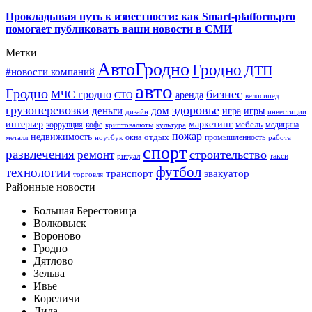
Прокладывая путь к известности: как Smart-platform.pro
помогает публиковать ваши новости в СМИ
Метки
АвтоГродно
Гродно
ДТП
#новости компаний
авто
Гродно
бизнес
МЧС гродно
аренда
СТО
велосипед
грузоперевозки
здоровье
деньги
дом
игра
игры
дизайн
инвестиции
интерьер
маркетинг
мебель
коррупция
кофе
медицина
криптовалюты
культура
пожар
недвижимость
отдых
окна
промышленность
металл
ноутбук
работа
спорт
развлечения
строительство
ремонт
такси
ритуал
футбол
технологии
транспорт
эвакуатор
торговля
Районные новости
Большая Берестовица
Волковыск
Вороново
Гродно
Дятлово
Зельва
Ивье
Кореличи
Лида