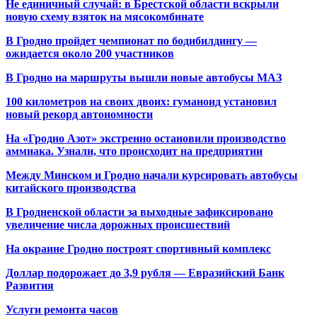
Не единичный случай: в Брестской области вскрыли
новую схему взяток на мясокомбинате
В Гродно пройдет чемпионат по бодибилдингу —
ожидается около 200 участников
В Гродно на маршруты вышли новые автобусы МАЗ
100 километров на своих двоих: гуманоид установил
новый рекорд автономности
На «Гродно Азот» экстренно остановили производство
аммиака. Узнали, что происходит на предприятии
Между Минском и Гродно начали курсировать автобусы
китайского производства
В Гродненской области за выходные зафиксировано
увеличение числа дорожных происшествий
На окраине Гродно построят спортивный
комплекс
Доллар подорожает до 3,9 рубля — Евразийский Банк
Развития
Услуги ремонта часов