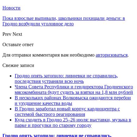
Новости
Пока взрослые выпивали, школьники похищали деньги: в
Гродно возбудили уголовное дело
Prev
Next
Оставьте ответ
Для отправки комментария вам необходимо
авторизоваться
.
Свежие записи
Гродно опять затопило: ливневки не справились,
последствия устраняли всю ночь
Члена Совета Республики и гендиректора Гродненского
мясокомбината будут судить за взятки на 1,8 млн рублей
В нескольких районах Волковыска ожидаются перебои
и ухудшение качества воды
В Гродно заработал новый корпус кардиоцентра с
системой быстрого реагирования
Куда сходить в Гродно 25–26 июля: выставки, музыка в
парке и прогулки по старому городу
Гродно опять затопило: ливневки не справились,