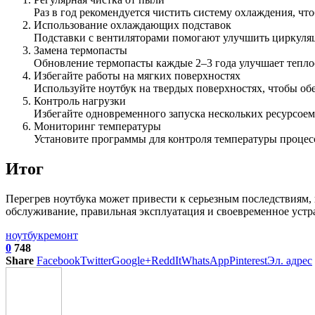
Раз в год рекомендуется чистить систему охлаждения, чт
Использование охлаждающих подставок
Подставки с вентиляторами помогают улучшить циркуляц
Замена термопасты
Обновление термопасты каждые 2–3 года улучшает теплоо
Избегайте работы на мягких поверхностях
Используйте ноутбук на твердых поверхностях, чтобы об
Контроль нагрузки
Избегайте одновременного запуска нескольких ресурсое
Мониторинг температуры
Установите программы для контроля температуры процесс
Итог
Перегрев ноутбука может привести к серьезным последствиям,
обслуживание, правильная эксплуатация и своевременное устра
ноутбук
ремонт
0
748
Share
Facebook
Twitter
Google+
ReddIt
WhatsApp
Pinterest
Эл. адрес