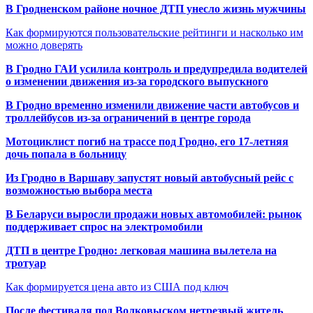
В Гродненском районе ночное ДТП унесло жизнь мужчины
Как формируются пользовательские рейтинги и насколько им
можно доверять
В Гродно ГАИ усилила контроль и предупредила водителей
о изменении движения из-за городского выпускного
В Гродно временно изменили движение части автобусов и
троллейбусов из-за ограничений в центре города
Мотоциклист погиб на трассе под Гродно, его 17-летняя
дочь попала в больницу
Из Гродно в Варшаву запустят новый автобусный рейс с
возможностью выбора места
В Беларуси выросли продажи новых автомобилей: рынок
поддерживает спрос на электромобили
ДТП в центре Гродно: легковая машина вылетела на
тротуар
Как формируется цена авто из США под ключ
После фестиваля под Волковыском нетрезвый житель