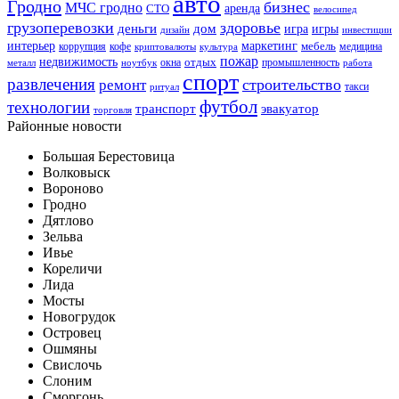
авто
Гродно
бизнес
МЧС гродно
аренда
СТО
велосипед
грузоперевозки
здоровье
деньги
дом
игра
игры
дизайн
инвестиции
интерьер
маркетинг
мебель
коррупция
кофе
медицина
криптовалюты
культура
пожар
недвижимость
отдых
окна
промышленность
металл
ноутбук
работа
спорт
развлечения
строительство
ремонт
такси
ритуал
футбол
технологии
транспорт
эвакуатор
торговля
Районные новости
Большая Берестовица
Волковыск
Вороново
Гродно
Дятлово
Зельва
Ивье
Кореличи
Лида
Мосты
Новогрудок
Островец
Ошмяны
Свислочь
Слоним
Сморгонь