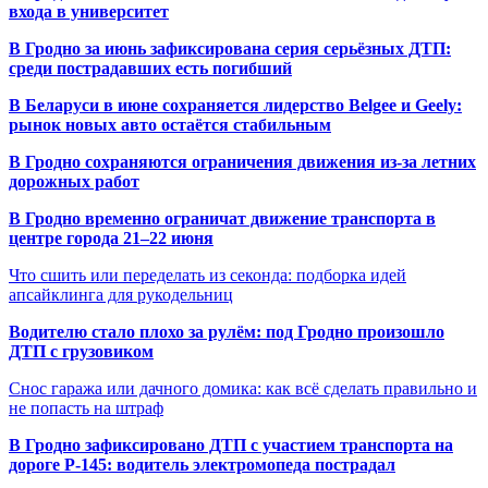
входа в университет
В Гродно за июнь зафиксирована серия серьёзных ДТП:
среди пострадавших есть погибший
В Беларуси в июне сохраняется лидерство Belgee и Geely:
рынок новых авто остаётся стабильным
В Гродно сохраняются ограничения движения из-за летних
дорожных работ
В Гродно временно ограничат движение транспорта в
центре города 21–22 июня
Что сшить или переделать из секонда: подборка идей
апсайклинга для рукодельниц
Водителю стало плохо за рулём: под Гродно произошло
ДТП с грузовиком
Снос гаража или дачного домика: как всё сделать правильно и
не попасть на штраф
В Гродно зафиксировано ДТП с участием транспорта на
дороге Р-145: водитель электромопеда пострадал