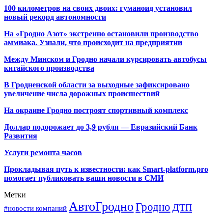
100 километров на своих двоих: гуманоид установил
новый рекорд автономности
На «Гродно Азот» экстренно остановили производство
аммиака. Узнали, что происходит на предприятии
Между Минском и Гродно начали курсировать автобусы
китайского производства
В Гродненской области за выходные зафиксировано
увеличение числа дорожных происшествий
На окраине Гродно построят спортивный
комплекс
Доллар подорожает до 3,9 рубля — Евразийский Банк
Развития
Услуги ремонта часов
Прокладывая путь к известности: как Smart-platform.pro
помогает публиковать ваши новости в СМИ
Метки
АвтоГродно
Гродно
ДТП
#новости компаний