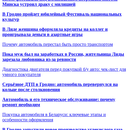
Минска устроил драку с милицией
В Гродно пройдет юбилейный Фестиваль национальных
культур
В Лиде женщина оформляла кредиты на коллег и
проигрывала деньги в азартные игры
Почему автомобиль перестал быть просто транспортом
Пока муж был на заработках в России, жительница Лиды
зарезала любовника из-за ревности
Диагностика двигателя перед покупкой б/у авто: чек-лист для
умного покупателя
Серьёзное ДТП в Гродно: автомобиль перевернулся на
кольце после столкновения
Автомобиль и его техническое обслуживание: почему
ремонт необходим
Покупка автомобиля в Беларуси: ключевые этапы и
особенности оформления
В Гродно запустили новое производство углекислого газа