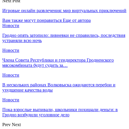
Next Post
Игровые онлайн развлечения: мир виртуальных приключений
Вам также могут понравиться
Еще от автора
Новости
Гродно опять затопило: ливневки не справились, последствия
устраняли всю ночь
Новости
Члена Совета Республики и гендиректора Гродненского
мясокомбината будут судить за…
Новости
В нескольких районах Волковыска ожидаются перебои и
ухудшение качества воды
Новости
Пока взрослые выпивали, школьники похищали деньги: в
Гродно возбудили уголовное дело
Prev
Next