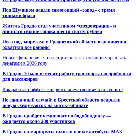
Под Щучином нашли самогонный «завод» с тремя
тоннами браги
Житель Гродно стал участником «спецоперации» и
лишился свыше сорока шести тысяч рублей
Леса под запретом: в Гродненской области ограничения
охватили все районы
Новые финансовые тенденции: как эффективно управлять
деньгами в 2026 году
В Гродно 10 мая изменят работу транспорта: подробности
для пассажиров
Как работает эффект «первого впечатления» в интернете
Не единичный случай: в Брестской области вскрыли
новую схему взяток на мясокомбинате
В Гродно пройдет чемпионат по бодибилдингу —
ожидается около 200 участников
В Гродно на маршруты вышли новые автобусы МАЗ