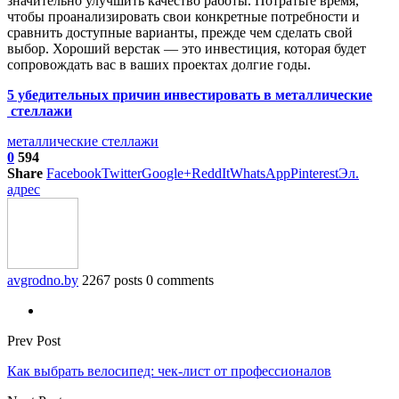
значительно улучшить качество работы. Потратьте время,
чтобы проанализировать свои конкретные потребности и
сравнить доступные варианты, прежде чем сделать свой
выбор. Хороший верстак — это инвестиция, которая будет
сопровождать вас в ваших проектах долгие годы.
5 убедительных причин инвестировать в металлические
стеллажи
металлические стеллажи
0
594
Share
Facebook
Twitter
Google+
ReddIt
WhatsApp
Pinterest
Эл.
адрес
avgrodno.by
2267 posts
0 comments
Prev Post
Как выбрать велосипед: чек-лист от профессионалов