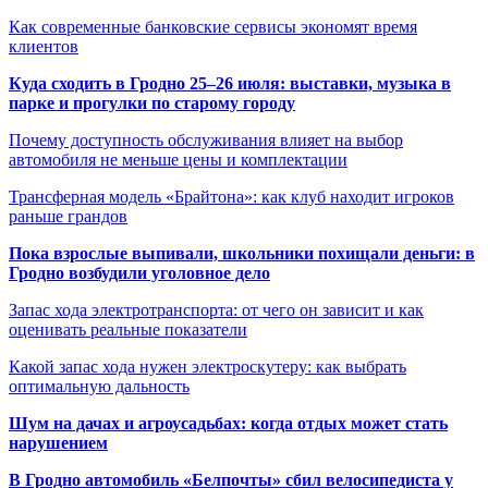
Как современные банковские сервисы экономят время
клиентов
Куда сходить в Гродно 25–26 июля: выставки, музыка в
парке и прогулки по старому городу
Почему доступность обслуживания влияет на выбор
автомобиля не меньше цены и комплектации
Трансферная модель «Брайтона»: как клуб находит игроков
раньше грандов
Пока взрослые выпивали, школьники похищали деньги: в
Гродно возбудили уголовное дело
Запас хода электротранспорта: от чего он зависит и как
оценивать реальные показатели
Какой запас хода нужен электроскутеру: как выбрать
оптимальную дальность
Шум на дачах и агроусадьбах: когда отдых может стать
нарушением
В Гродно автомобиль «Белпочты» сбил велосипедиста у