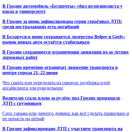
В Гродно автомобиль «Белпочты» сбил велосипедиста у
входа в университет
В Гродно за июнь зафиксирована серия серьёзных ДТП:
среди пострадавших есть погибший
В Беларуси в июне сохраняется лидерство Belgee и Geely:
рынок новых авто остаётся стабильным
В Гродно сохраняются ограничения движения из-за летних
дорожных работ
В Гродно временно ограничат движение транспорта в
центре города 21–22 июня
Что сшить или переделать из секонда: подборка идей
апсайклинга для рукодельниц
Водителю стало плохо за рулём: под Гродно произошло
ДТП с грузовиком
Снос гаража или дачного домика: как всё сделать правильно и
не попасть на штраф
В Гродно зафиксировано ДТП с участием транспорта на