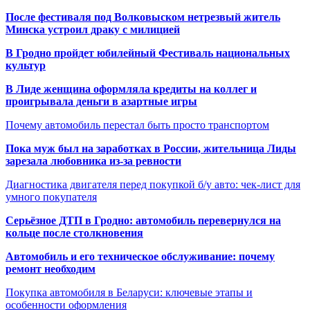
После фестиваля под Волковыском нетрезвый житель
Минска устроил драку с милицией
В Гродно пройдет юбилейный Фестиваль национальных
культур
В Лиде женщина оформляла кредиты на коллег и
проигрывала деньги в азартные игры
Почему автомобиль перестал быть просто транспортом
Пока муж был на заработках в России, жительница Лиды
зарезала любовника из-за ревности
Диагностика двигателя перед покупкой б/у авто: чек-лист для
умного покупателя
Серьёзное ДТП в Гродно: автомобиль перевернулся на
кольце после столкновения
Автомобиль и его техническое обслуживание: почему
ремонт необходим
Покупка автомобиля в Беларуси: ключевые этапы и
особенности оформления