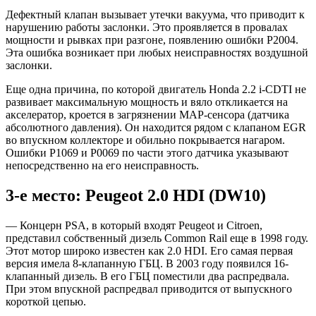
Дефектный клапан вызывает утечки вакуума, что приводит к
нарушению работы заслонки. Это проявляется в провалах
мощности и рывках при разгоне, появлению ошибки P2004.
Эта ошибка возникает при любых неисправностях воздушной
заслонки.
Еще одна причина, по которой двигатель Honda 2.2 i-CDTI не
развивает максимальную мощность и вяло откликается на
акселератор, кроется в загрязнении MAP-сенсора (датчика
абсолютного давления). Он находится рядом с клапаном EGR
во впускном коллекторе и обильно покрывается нагаром.
Ошибки P1069 и P0069 по части этого датчика указывают
непосредственно на его неисправность.
3-е место: Peugeot 2.0 HDI (DW10)
— Концерн PSA, в который входят Peugeot и Citroen,
представил собственный дизель Common Rail еще в 1998 году.
Этот мотор широко известен как 2.0 HDI. Его самая первая
версия имела 8-клапанную ГБЦ. В 2003 году появился 16-
клапанный дизель. В его ГБЦ поместили два распредвала.
При этом впускной распредвал приводится от выпускного
короткой цепью.