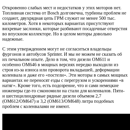
Откровенно слабых мест и недостатков у этих моторов нет.
Топливная система от Bosch долговечна, турбины проблем не
создают, двухрядная цепь ГРМ служит не менее 500 тыс.
километров. Хотя в некоторых вариантах присутствуют
вихревые заслонки, которые разбивают посадочные отверстия
во впускном коллекторе. Но в целом моторы довольно
надежные.
С этим утверждением могут не согласиться владельцы
фургонов и автобусов Sprinter. И мы не можем не сказать об
их печальном опыте. Дело в том, что дизели OM611 и
особенно OM646 в мощных версиях нередко выходили из
строя из-за износа или проворота вкладышей, деформации
коленвала и даже его «постели». Эти моторы в самых мощных
вариантах не переносят езды с перегрузом и ускорениями «в
натяг». Кроме того, есть подозрение, что и сами немецкие
инженеры где-то сэкономили на стали для коленвалов. Пяти-
и шестицилиндровые рядные дизели объемом 2,7
(OM612/OM647) и 3,2 (OM613/OM648) литра подобных
проблем с коленвалами не имеют.