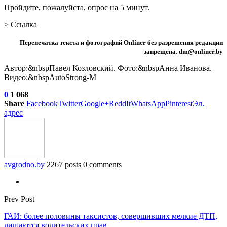
Пройдите, пожалуйста, опрос на 5 минут.
> Ссылка
Перепечатка текста и фотографий Onlíner без разрешения редакции
запрещена. dm@onliner.by
Автор:&nbspПавел Козловский. Фото:&nbspАнна Иванова.
Видео:&nbspAutoStrong-M
0
1 068
Share
Facebook
Twitter
Google+
ReddIt
WhatsApp
Pinterest
Эл.
адрес
avgrodno.by
2267 posts
0 comments
Prev Post
ГАИ: более половины таксистов, совершивших мелкие ДТП,
лишаются водительских прав