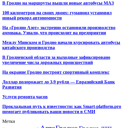
В Гродно на маршруты вышли новые автобусы МАЗ
100 километров на своих двоих: гуманоид установил
новый рекорд автономности
На «Гродно Азот» экстренно остановили производство
аммиака. Узнали, что происходит на предприятии
Между Минском и Гродно начали курсировать автобусы
китайского производства
В Гродненской области за выходные зафиксировано
увеличение числа дорожных происшествий
На окраине Гродно построят спортивный
комплекс
Доллар подорожает до 3,9 рубля — Евразийский Банк
Развития
Услуги ремонта часов
Прокладывая путь к известности: как Smart-platform.pro
помогает публиковать ваши новости в СМИ
Метки