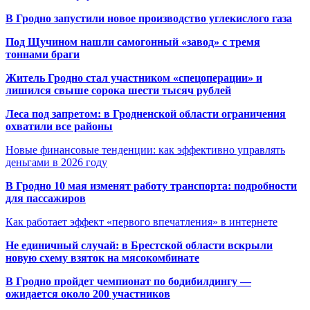
В Гродно запустили новое производство углекислого газа
Под Щучином нашли самогонный «завод» с тремя
тоннами браги
Житель Гродно стал участником «спецоперации» и
лишился свыше сорока шести тысяч рублей
Леса под запретом: в Гродненской области ограничения
охватили все районы
Новые финансовые тенденции: как эффективно управлять
деньгами в 2026 году
В Гродно 10 мая изменят работу транспорта: подробности
для пассажиров
Как работает эффект «первого впечатления» в интернете
Не единичный случай: в Брестской области вскрыли
новую схему взяток на мясокомбинате
В Гродно пройдет чемпионат по бодибилдингу —
ожидается около 200 участников