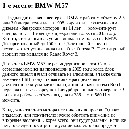
1-е место: BMW M57
— Рядная дизельная «шестерка» BMW с рабочим объемом 2,5
или 3,0 литра появилась в 1998 году и стала флагманским
дизелем «баварских моторов» на 14 лет, — комментирует
специалист. — Ее выпуск прекратили только в 2013 году.
Кстати, этот двигатель устанавливали не только на BMW.
Дефорсированный до 150 л. с. 2,5-литровый вариант
несколько лет устанавливали на Opel Omega B. Трехлитровый
вариант применялся на Range Rover 3.
Двигатель BMW M57 не раз модернизировался. Самые
серьезные изменения произошли в 2005 году, когда блок
данного дизеля начали отливать из алюминия, а также была
изменена ГБЦ, получившая новые распредвалы и
увеличенные впускные клапана, а топливная система Bosch
перешла на пьезофорсунки. Битурбированные топ-версии с 3
литрами рабочего объема выдавали 286 л. с. и 580 Н·м
момента.
К надежности этого мотора нет никаких вопросов. Однако
владельцу или покупателю нужно обратить внимание на
вихревые заслонки. Скорее всего, они будут удалены. Если же
нет, то следует осмотреть впускной коллектор на предмет