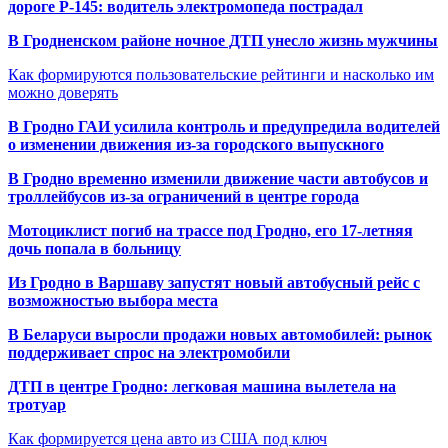
дороге Р-145: водитель электромопеда пострадал
В Гродненском районе ночное ДТП унесло жизнь мужчины
Как формируются пользовательские рейтинги и насколько им
можно доверять
В Гродно ГАИ усилила контроль и предупредила водителей
о изменении движения из-за городского выпускного
В Гродно временно изменили движение части автобусов и
троллейбусов из-за ограничений в центре города
Мотоциклист погиб на трассе под Гродно, его 17-летняя
дочь попала в больницу
Из Гродно в Варшаву запустят новый автобусный рейс с
возможностью выбора места
В Беларуси выросли продажи новых автомобилей: рынок
поддерживает спрос на электромобили
ДТП в центре Гродно: легковая машина вылетела на
тротуар
Как формируется цена авто из США под ключ