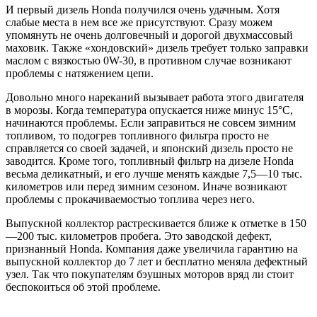
И первый дизель Honda получился очень удачным. Хотя
слабые места в нем все же присутствуют. Сразу можем
упомянуть не очень долговечный и дорогой двухмассовый
маховик. Также «хондовский» дизель требует только заправки
маслом c вязкостью 0W-30, в противном случае возникают
проблемы с натяжением цепи.
Довольно много нареканий вызывает работа этого двигателя
в морозы. Когда температура опускается ниже минус 15°C,
начинаются проблемы. Если заправиться не совсем зимним
топливом, то подогрев топливного фильтра просто не
справляется со своей задачей, и японский дизель просто не
заводится. Кроме того, топливный фильтр на дизеле Honda
весьма деликатный, и его лучше менять каждые 7,5—10 тыс.
километров или перед зимним сезоном. Иначе возникают
проблемы с прокачиваемостью топлива через него.
Выпускной коллектор растрескивается ближе к отметке в 150
—200 тыс. километров пробега. Это заводской дефект,
признанный Honda. Компания даже увеличила гарантию на
выпускной коллектор до 7 лет и бесплатно меняла дефектный
узел. Так что покупателям бэушных моторов вряд ли стоит
беспокоиться об этой проблеме.