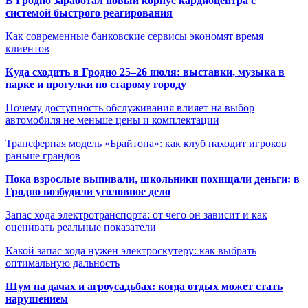
В Гродно заработал новый корпус кардиоцентра с
системой быстрого реагирования
Как современные банковские сервисы экономят время
клиентов
Куда сходить в Гродно 25–26 июля: выставки, музыка в
парке и прогулки по старому городу
Почему доступность обслуживания влияет на выбор
автомобиля не меньше цены и комплектации
Трансферная модель «Брайтона»: как клуб находит игроков
раньше грандов
Пока взрослые выпивали, школьники похищали деньги: в
Гродно возбудили уголовное дело
Запас хода электротранспорта: от чего он зависит и как
оценивать реальные показатели
Какой запас хода нужен электроскутеру: как выбрать
оптимальную дальность
Шум на дачах и агроусадьбах: когда отдых может стать
нарушением