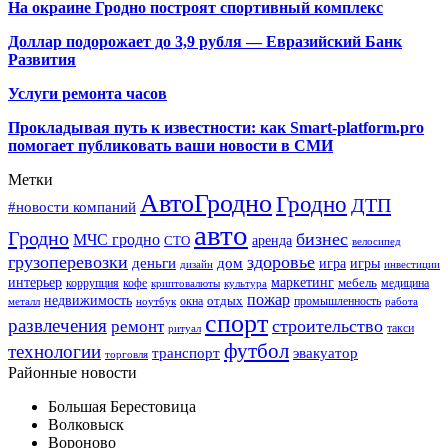
На окраине Гродно построят спортивный
комплекс
Доллар подорожает до 3,9 рубля — Евразийский Банк
Развития
Услуги ремонта часов
Прокладывая путь к известности: как Smart-platform.pro
помогает публиковать ваши новости в СМИ
Метки
АвтоГродно
Гродно
ДТП
#новости компаний
авто
Гродно
бизнес
МЧС гродно
аренда
СТО
велосипед
грузоперевозки
здоровье
деньги
дом
игра
игры
дизайн
инвестиции
интерьер
маркетинг
мебель
коррупция
кофе
медицина
криптовалюты
культура
пожар
недвижимость
отдых
окна
промышленность
металл
ноутбук
работа
спорт
развлечения
строительство
ремонт
такси
ритуал
футбол
технологии
транспорт
эвакуатор
торговля
Районные новости
Большая Берестовица
Волковыск
Вороново