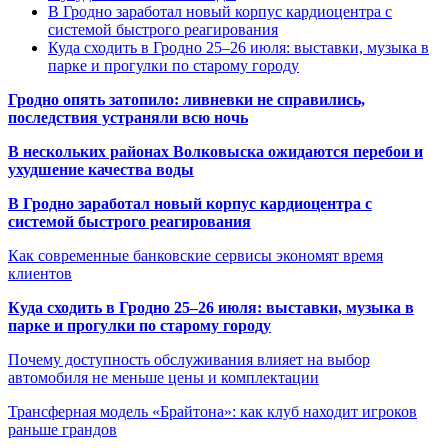
В Гродно заработал новый корпус кардиоцентра с
системой быстрого реагирования
Куда сходить в Гродно 25–26 июля: выставки, музыка в
парке и прогулки по старому городу
Гродно опять затопило: ливневки не справились,
последствия устраняли всю ночь
В нескольких районах Волковыска ожидаются перебои и
ухудшение качества воды
В Гродно заработал новый корпус кардиоцентра с
системой быстрого реагирования
Как современные банковские сервисы экономят время
клиентов
Куда сходить в Гродно 25–26 июля: выставки, музыка в
парке и прогулки по старому городу
Почему доступность обслуживания влияет на выбор
автомобиля не меньше цены и комплектации
Трансферная модель «Брайтона»: как клуб находит игроков
раньше грандов