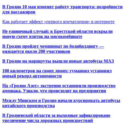
В Гродно 10 мая изменят работу транспорта: подробности
для пассажиров
Как работает эффект «первого впечатления» в интернете
Не единичный случай: в Брестской области вскрыли
новую схему взяток на мясокомбинате
В Гродно пройдет чемпионат по бодибилдингу —
ожидается около 200 участников
В Гродно на маршруты вышли новые автобусы МАЗ
100 километров на своих двоих: гуманоид установил
новый рекорд автономности
На «Гродно Азот» экстренно остановили производство
аммиака. Узнали, что происходит на предприятии
Между Минском и Гродно начали курсировать автобусы
китайского производства
В Гродненской области за выходные зафиксировано
увеличение числа дорожных происшествий