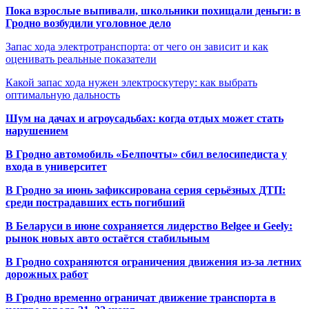
Пока взрослые выпивали, школьники похищали деньги: в
Гродно возбудили уголовное дело
Запас хода электротранспорта: от чего он зависит и как
оценивать реальные показатели
Какой запас хода нужен электроскутеру: как выбрать
оптимальную дальность
Шум на дачах и агроусадьбах: когда отдых может стать
нарушением
В Гродно автомобиль «Белпочты» сбил велосипедиста у
входа в университет
В Гродно за июнь зафиксирована серия серьёзных ДТП:
среди пострадавших есть погибший
В Беларуси в июне сохраняется лидерство Belgee и Geely:
рынок новых авто остаётся стабильным
В Гродно сохраняются ограничения движения из-за летних
дорожных работ
В Гродно временно ограничат движение транспорта в