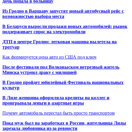
дочь попала в больницу
Из Гродно в Варшаву запустят новый автобусный рейс с
возможностью выбора места
В Беларуси выросли продажи новых автомобилей: рынок
поддерживает спрос на электромобили
ДТП в центре Гродно: легковая машина вылетела на
тротуар
Как формируется цена авто из США под ключ
После фестиваля под Волковыском нетрезвый житель
Минска устроил драку с милицией
В Гродно пройдет юбилейный Фестиваль национальных
культур
В Лиде женщина оформляла кредиты на коллег и
проигрывала деньги в азартные игры
Почему автомобиль перестал быть просто транспортом
Пока муж был на заработках в России, жительница Лиды
зарезала любовника из-за ревности