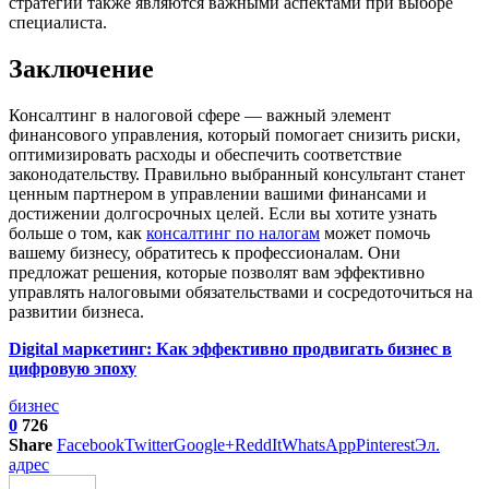
стратегии также являются важными аспектами при выборе
специалиста.
Заключение
Консалтинг в налоговой сфере — важный элемент
финансового управления, который помогает снизить риски,
оптимизировать расходы и обеспечить соответствие
законодательству. Правильно выбранный консультант станет
ценным партнером в управлении вашими финансами и
достижении долгосрочных целей. Если вы хотите узнать
больше о том, как
консалтинг по налогам
может помочь
вашему бизнесу, обратитесь к профессионалам. Они
предложат решения, которые позволят вам эффективно
управлять налоговыми обязательствами и сосредоточиться на
развитии бизнеса.
Digital маркетинг: Как эффективно продвигать бизнес в
цифровую эпоху
бизнес
0
726
Share
Facebook
Twitter
Google+
ReddIt
WhatsApp
Pinterest
Эл.
адрес