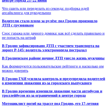
центре города 21–22 июня
Что сшить или переделать из секонда: подборка идей
апсайклинга для рукодельниц
Водителю стало плохо за рулём: под Гродно произошло
ДТП с грузовиком
Снос гаража или дачного домика: как всё сделать правильно и
не попасть на штраф
В Гродно зафиксировано ДТП с участием транспорта на
дороге Р-145: водитель электромопеда пострадал
В Гродненском районе ночное ДТП унесло жизнь мужчины
Как формируются пользовательские рейтинги и насколько им
можно доверять
В Гродно ГАИ усилила контроль и предупредила водителей
о изменении движения из-за городского выпускного
В Гродно временно изменили движение части автобусов и
троллейбусов из-за ограничений в центре города
Мотоциклист погиб на трассе под Гродно, его 17-летняя