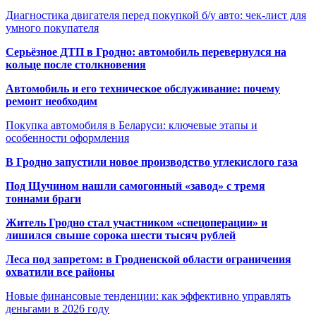
Диагностика двигателя перед покупкой б/у авто: чек-лист для
умного покупателя
Серьёзное ДТП в Гродно: автомобиль перевернулся на
кольце после столкновения
Автомобиль и его техническое обслуживание: почему
ремонт необходим
Покупка автомобиля в Беларуси: ключевые этапы и
особенности оформления
В Гродно запустили новое производство углекислого газа
Под Щучином нашли самогонный «завод» с тремя
тоннами браги
Житель Гродно стал участником «спецоперации» и
лишился свыше сорока шести тысяч рублей
Леса под запретом: в Гродненской области ограничения
охватили все районы
Новые финансовые тенденции: как эффективно управлять
деньгами в 2026 году