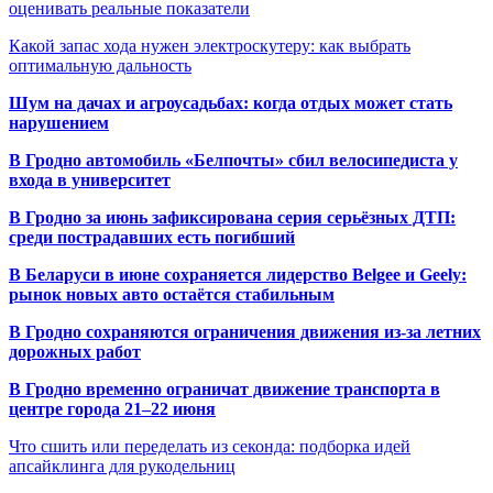
оценивать реальные показатели
Какой запас хода нужен электроскутеру: как выбрать
оптимальную дальность
Шум на дачах и агроусадьбах: когда отдых может стать
нарушением
В Гродно автомобиль «Белпочты» сбил велосипедиста у
входа в университет
В Гродно за июнь зафиксирована серия серьёзных ДТП:
среди пострадавших есть погибший
В Беларуси в июне сохраняется лидерство Belgee и Geely:
рынок новых авто остаётся стабильным
В Гродно сохраняются ограничения движения из-за летних
дорожных работ
В Гродно временно ограничат движение транспорта в
центре города 21–22 июня
Что сшить или переделать из секонда: подборка идей
апсайклинга для рукодельниц