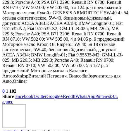
229.3; Porsche A40; PSA B71 2296; Renault RN 0700; Renault
RN 0710; VW 502 00; VW 505 00, 5 л 124 р. 6 предложений
Моторное масло Лукойл GENESIS ARMORTECH 5W-40 4л
54
отзыва
синтетическое, 5W-40, бензиновый/дизельный,
допуски: ACEA A3/B3; ACEA A3/B4; BMW Longlife-01; Fiat
9.55535-N2; Fiat 9.55535-Z2; GM-LL-B-025; MB 226.5; MB
229.5; Porsche A40; PSA B71 2296; Renault RN 0700; Renault
RN 0710; VW 502 00; VW 505 00, 4 л 94,05 р. 9 предложений
Моторное масло Kroon Oil Emperol 5W-40 5л
18 отзывов
синтетическое, 5W-40, бензиновый/дизельный, допуски:
ACEA A3/B4; BMW Longlife-01; Fiat 9.55535-M2; GM-LL-B-
025; MB 226.5; MB 229.3; Porsche A40; Renault RN 0700;
Renault RN 0710; VW 502 00; VW 505 00, 5 л 127 р. 5
предложений Моторные масла в Каталоге
Автор:&nbspВиталий Петрович. Видео:&nbspчитатель для
Auto.Onliner
0
1 102
Share
Facebook
Twitter
Google+
ReddIt
WhatsApp
Pinterest
Эл.
адрес