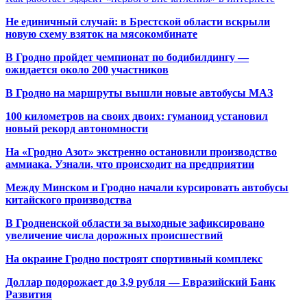
Не единичный случай: в Брестской области вскрыли
новую схему взяток на мясокомбинате
В Гродно пройдет чемпионат по бодибилдингу —
ожидается около 200 участников
В Гродно на маршруты вышли новые автобусы МАЗ
100 километров на своих двоих: гуманоид установил
новый рекорд автономности
На «Гродно Азот» экстренно остановили производство
аммиака. Узнали, что происходит на предприятии
Между Минском и Гродно начали курсировать автобусы
китайского производства
В Гродненской области за выходные зафиксировано
увеличение числа дорожных происшествий
На окраине Гродно построят спортивный
комплекс
Доллар подорожает до 3,9 рубля — Евразийский Банк
Развития