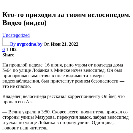
Кто-то приходил за твоим велосипедом.
Видео (видео)
Uncategorized
By
avgrodno.by
On
Июн 21, 2022
0
1 102
Share
На прошлой неделе, 16 июня, рано утром от подъезда дома
№64 по улице Лобанка в Минске исчез велосипед. Он был
припаркован там: стоял в поле видимости камеры
видеонаблюдения, был пристегнут ремнем безопасности —
это не спасло.
Владелец велосипеда рассказал корреспонденту Onlíner, что
пропал его Aist.
— Велик украли в 3:50. Скорее всего, похититель приехал со
стороны улицы Мазурова, перекусил замок, забрал велосипед
и уехал по улице Лобанка в сторону улицы Одинцова, —
говорит
наш читатель.