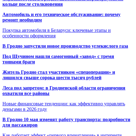
кольце после столкновения
Автомобиль и его техническое обслуживание: почему
ремонт необходим
Покупка автомобиля в Беларуси: ключевые этапы и
особенности оформления
В Гродно запустили новое производство углекислого газа
Под Щучином нашли самогонный «завод» с тремя
тоннами браги
Житель Гродно стал участником «спецоперации» и
лишился свыше сорока шести тысяч рублей
Леса под запретом: в Гродненской области ограничения
охватили все районы
Новые финансовые тенденции: как эффективно управлять
деньгами в 2026 году
В Гродно 10 мая изменят работу транспорта: подробности
для пассажиров
Как работает эффект «первого впечатления» в интернете