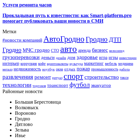
Услуги ремонта часов
Прокладывая путь к известности: как Smart-platform.pro
помогает публиковать ваши новости в СМИ
Метки
АвтоГродно
Гродно
ДТП
#новости компаний
авто
Гродно
бизнес
МЧС гродно
аренда
СТО
велосипед
грузоперевозки
здоровье
деньги
дом
игра
игры
дизайн
инвестиции
интерьер
маркетинг
мебель
коррупция
кофе
медицина
криптовалюты
культура
пожар
недвижимость
отдых
окна
промышленность
металл
ноутбук
работа
спорт
развлечения
строительство
ремонт
такси
ритуал
футбол
технологии
транспорт
эвакуатор
торговля
Районные новости
Большая Берестовица
Волковыск
Вороново
Гродно
Дятлово
Зельва
Ивье