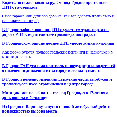
Водителю стало плохо за рулём: под Гродно произошло
ДТП с грузовиком
Снос гаража или дачного домика: как всё сделать правильно и
не попасть на штраф
В Гродно зафиксировано ДТП с участием транспорта на
дороге Р-145: водитель электромопеда пострадал
В Гродненском районе ночное ДТП унесло жизнь мужчины
Как формируются пользовательские рейтинги и насколько им
можно доверять
В Гродно ГАИ усилила контроль и предупредила водителей
о изменении движения из-за городского выпускного
В Гродно временно изменили движение части автобусов и
троллейбусов из-за ограничений в центре города
Мотоциклист погиб на трассе под Гродно, его 17-летняя
дочь попала в больницу
Из Гродно в Варшаву запустят новый автобусный рейс с
возможностью выбора места