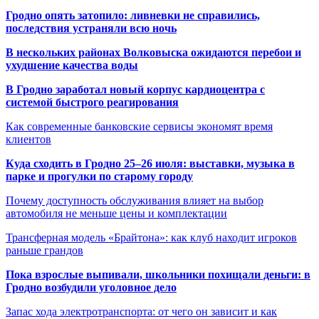
Гродно опять затопило: ливневки не справились,
последствия устраняли всю ночь
В нескольких районах Волковыска ожидаются перебои и
ухудшение качества воды
В Гродно заработал новый корпус кардиоцентра с
системой быстрого реагирования
Как современные банковские сервисы экономят время
клиентов
Куда сходить в Гродно 25–26 июля: выставки, музыка в
парке и прогулки по старому городу
Почему доступность обслуживания влияет на выбор
автомобиля не меньше цены и комплектации
Трансферная модель «Брайтона»: как клуб находит игроков
раньше грандов
Пока взрослые выпивали, школьники похищали деньги: в
Гродно возбудили уголовное дело
Запас хода электротранспорта: от чего он зависит и как