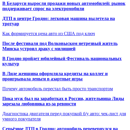
В Беларуси выросли продажи новых автомобилей: рынок
поддерживает спрос на электромобили
ДТП в центре Гродно: легковая машина вылетела на
тротуар
Как формируется цена авто из США под ключ
После фестиваля под Волковыском нетрезвый житель
Минска устроил драку с милицией
В Гродно пройдет юбилейный Фестиваль национальных
культур
В Лиде женщина оформляла кредиты на коллег и
проигрывала деньги в азартные игры
Почему автомобиль перестал быть просто транспортом
Пока муж был на заработках в России, жительница Лиды
зарезала любовника из-за ревности
Диагностика двигателя перед покупкой б/у авто: чек-лист для
умного покупателя
Серьёзное ДТП в Гродно: автомобиль перевернулся на