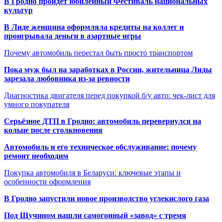
В Гродно пройдет юбилейный Фестиваль национальных
культур
В Лиде женщина оформляла кредиты на коллег и
проигрывала деньги в азартные игры
Почему автомобиль перестал быть просто транспортом
Пока муж был на заработках в России, жительница Лиды
зарезала любовника из-за ревности
Диагностика двигателя перед покупкой б/у авто: чек-лист для
умного покупателя
Серьёзное ДТП в Гродно: автомобиль перевернулся на
кольце после столкновения
Автомобиль и его техническое обслуживание: почему
ремонт необходим
Покупка автомобиля в Беларуси: ключевые этапы и
особенности оформления
В Гродно запустили новое производство углекислого газа
Под Щучином нашли самогонный «завод» с тремя