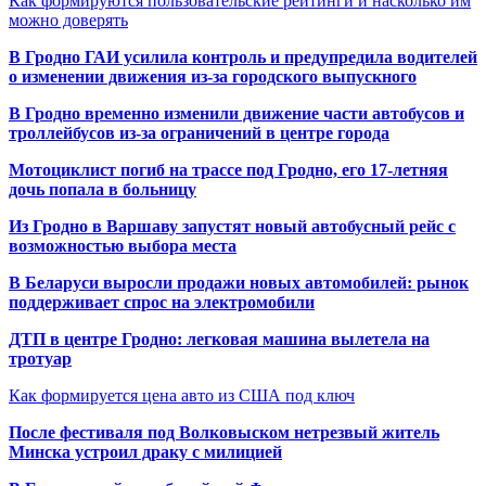
Как формируются пользовательские рейтинги и насколько им
можно доверять
В Гродно ГАИ усилила контроль и предупредила водителей
о изменении движения из-за городского выпускного
В Гродно временно изменили движение части автобусов и
троллейбусов из-за ограничений в центре города
Мотоциклист погиб на трассе под Гродно, его 17-летняя
дочь попала в больницу
Из Гродно в Варшаву запустят новый автобусный рейс с
возможностью выбора места
В Беларуси выросли продажи новых автомобилей: рынок
поддерживает спрос на электромобили
ДТП в центре Гродно: легковая машина вылетела на
тротуар
Как формируется цена авто из США под ключ
После фестиваля под Волковыском нетрезвый житель
Минска устроил драку с милицией