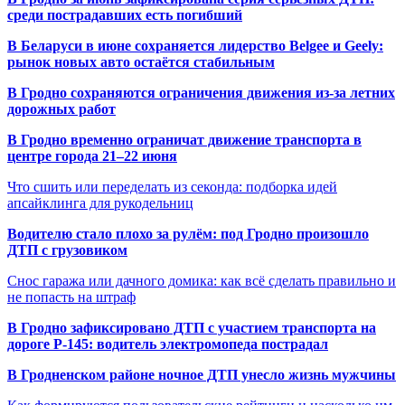
среди пострадавших есть погибший
В Беларуси в июне сохраняется лидерство Belgee и Geely:
рынок новых авто остаётся стабильным
В Гродно сохраняются ограничения движения из-за летних
дорожных работ
В Гродно временно ограничат движение транспорта в
центре города 21–22 июня
Что сшить или переделать из секонда: подборка идей
апсайклинга для рукодельниц
Водителю стало плохо за рулём: под Гродно произошло
ДТП с грузовиком
Снос гаража или дачного домика: как всё сделать правильно и
не попасть на штраф
В Гродно зафиксировано ДТП с участием транспорта на
дороге Р-145: водитель электромопеда пострадал
В Гродненском районе ночное ДТП унесло жизнь мужчины