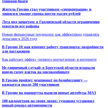
тоннами браги
Житель Гродно стал участником «спецоперации» и
лишился свыше сорока шести тысяч рублей
Леса под запретом: в Гродненской области ограничения
охватили все районы
Новые финансовые тенденции: как эффективно управлять
деньгами в 2026 году
В Гродно 10 мая изменят работу транспорта: подробности
для пассажиров
Как работает эффект «первого впечатления» в интернете
Не единичный случай: в Брестской области вскрыли
новую схему взяток на мясокомбинате
В Гродно пройдет чемпионат по бодибилдингу —
ожидается около 200 участников
В Гродно на маршруты вышли новые автобусы МАЗ
100 километров на своих двоих: гуманоид установил
новый рекорд автономности