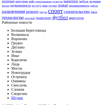
интерьер
маркетинг
мебель
коррупция
кофе
медицина
криптовалюты
культура
пожар
недвижимость
отдых
окна
промышленность
металл
ноутбук
работа
спорт
развлечения
строительство
ремонт
такси
ритуал
футбол
технологии
транспорт
эвакуатор
торговля
Районные новости
Большая Берестовица
Волковыск
Вороново
Гродно
Дятлово
Зельва
Ивье
Кореличи
Лида
Мосты
Новогрудок
Островец
Ошмяны
Свислочь
Слоним
Сморгонь
Щучин