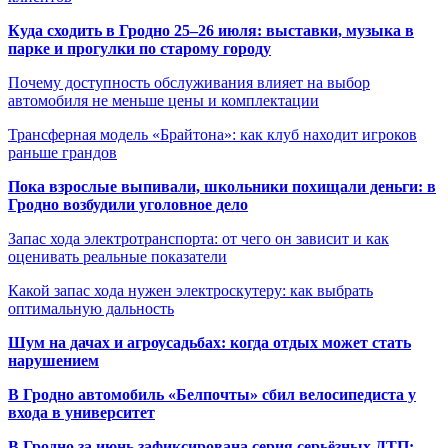
Куда сходить в Гродно 25–26 июля: выставки, музыка в
парке и прогулки по старому городу
Почему доступность обслуживания влияет на выбор
автомобиля не меньше цены и комплектации
Трансферная модель «Брайтона»: как клуб находит игроков
раньше грандов
Пока взрослые выпивали, школьники похищали деньги: в
Гродно возбудили уголовное дело
Запас хода электротранспорта: от чего он зависит и как
оценивать реальные показатели
Какой запас хода нужен электроскутеру: как выбрать
оптимальную дальность
Шум на дачах и агроусадьбах: когда отдых может стать
нарушением
В Гродно автомобиль «Белпочты» сбил велосипедиста у
входа в университет
В Гродно за июнь зафиксирована серия серьёзных ДТП: