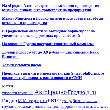
На «Гродно Азот» экстренно остановили производство
аммиака. Узнали, что происходит на предприятии
Между Минском и Гродно начали курсировать автобусы
китайского производства
В Гродненской области за выходные зафиксировано
увеличение числа дорожных происшествий
На окраине Гродно построят спортивный
комплекс
Доллар подорожает до 3,9 рубля — Евразийский Банк
Развития
Услуги ремонта часов
Прокладывая путь к известности: как Smart-platform.pro
помогает публиковать ваши новости в СМИ
Метки
АвтоГродно
Гродно
ДТП
#новости компаний
авто
Гродно
бизнес
МЧС гродно
аренда
СТО
велосипед
грузоперевозки
здоровье
деньги
дом
игра
игры
дизайн
инвестиции