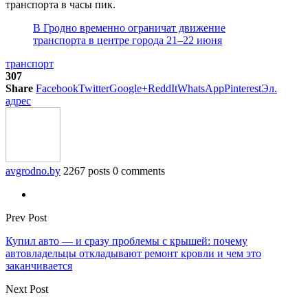
транспорта в часы пик.
В Гродно временно ограничат движение
транспорта в центре города 21–22 июня
транспорт
307
Share
Facebook
Twitter
Google+
ReddIt
WhatsApp
Pinterest
Эл.
адрес
avgrodno.by
2267 posts
0 comments
Prev Post
Купил авто — и сразу проблемы с крышей: почему
автовладельцы откладывают ремонт кровли и чем это
заканчивается
Next Post