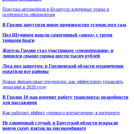
Покупка автомобиля в Беларуси: ключевые этапы и
особенности оформления
В Гродно запустили новое производство углекислого газа
Под Щучином нашли самогонный «завод» с тремя
тоннами браги
Житель Гродно стал участником «спецоперации» и
лишился свыше сорока шести тысяч рублей
Леса под запретом: в Гродненской области ограничения
охватили все районы
Новые финансовые тенденции: как эффективно управлять
деньгами в 2026 году
В Гродно 10 мая изменят работу транспорта: подробности
для пассажиров
Как работает эффект «первого впечатления» в интернете
Не единичный случай: в Брестской области вскрыли
новую схему взяток на мясокомбинате