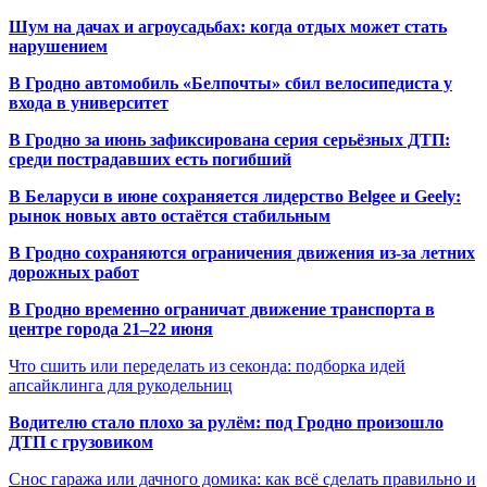
Шум на дачах и агроусадьбах: когда отдых может стать
нарушением
В Гродно автомобиль «Белпочты» сбил велосипедиста у
входа в университет
В Гродно за июнь зафиксирована серия серьёзных ДТП:
среди пострадавших есть погибший
В Беларуси в июне сохраняется лидерство Belgee и Geely:
рынок новых авто остаётся стабильным
В Гродно сохраняются ограничения движения из-за летних
дорожных работ
В Гродно временно ограничат движение транспорта в
центре города 21–22 июня
Что сшить или переделать из секонда: подборка идей
апсайклинга для рукодельниц
Водителю стало плохо за рулём: под Гродно произошло
ДТП с грузовиком
Снос гаража или дачного домика: как всё сделать правильно и