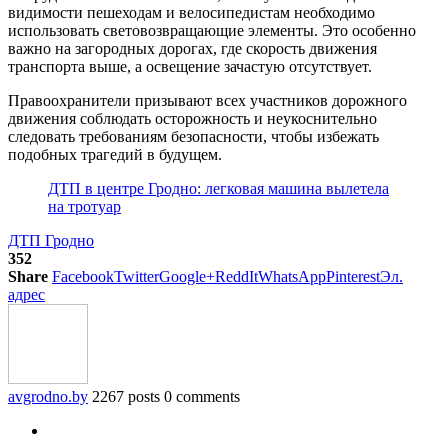
видимости пешеходам и велосипедистам необходимо
использовать световозвращающие элементы. Это особенно
важно на загородных дорогах, где скорость движения
транспорта выше, а освещение зачастую отсутствует.
Правоохранители призывают всех участников дорожного
движения соблюдать осторожность и неукоснительно
следовать требованиям безопасности, чтобы избежать
подобных трагедий в будущем.
ДТП в центре Гродно: легковая машина вылетела
на тротуар
ДТП Гродно
352
Share
Facebook
Twitter
Google+
ReddIt
WhatsApp
Pinterest
Эл.
адрес
avgrodno.by
2267 posts
0 comments