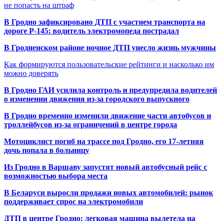
не попасть на штраф
В Гродно зафиксировано ДТП с участием транспорта на
дороге Р-145: водитель электромопеда пострадал
В Гродненском районе ночное ДТП унесло жизнь мужчины
Как формируются пользовательские рейтинги и насколько им
можно доверять
В Гродно ГАИ усилила контроль и предупредила водителей
о изменении движения из-за городского выпускного
В Гродно временно изменили движение части автобусов и
троллейбусов из-за ограничений в центре города
Мотоциклист погиб на трассе под Гродно, его 17-летняя
дочь попала в больницу
Из Гродно в Варшаву запустят новый автобусный рейс с
возможностью выбора места
В Беларуси выросли продажи новых автомобилей: рынок
поддерживает спрос на электромобили
ДТП в центре Гродно: легковая машина вылетела на