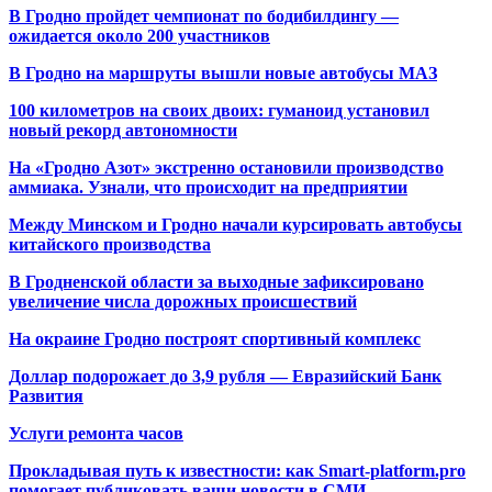
В Гродно пройдет чемпионат по бодибилдингу —
ожидается около 200 участников
В Гродно на маршруты вышли новые автобусы МАЗ
100 километров на своих двоих: гуманоид установил
новый рекорд автономности
На «Гродно Азот» экстренно остановили производство
аммиака. Узнали, что происходит на предприятии
Между Минском и Гродно начали курсировать автобусы
китайского производства
В Гродненской области за выходные зафиксировано
увеличение числа дорожных происшествий
На окраине Гродно построят спортивный
комплекс
Доллар подорожает до 3,9 рубля — Евразийский Банк
Развития
Услуги ремонта часов
Прокладывая путь к известности: как Smart-platform.pro
помогает публиковать ваши новости в СМИ