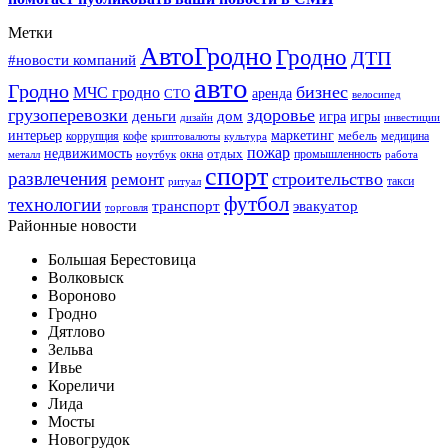
Метки
АвтоГродно
Гродно
ДТП
#новости компаний
авто
Гродно
бизнес
МЧС гродно
аренда
СТО
велосипед
грузоперевозки
здоровье
деньги
дом
игра
игры
дизайн
инвестиции
интерьер
маркетинг
мебель
коррупция
кофе
медицина
криптовалюты
культура
пожар
недвижимость
отдых
окна
промышленность
металл
ноутбук
работа
спорт
развлечения
строительство
ремонт
такси
ритуал
футбол
технологии
транспорт
эвакуатор
торговля
Районные новости
Большая Берестовица
Волковыск
Вороново
Гродно
Дятлово
Зельва
Ивье
Кореличи
Лида
Мосты
Новогрудок