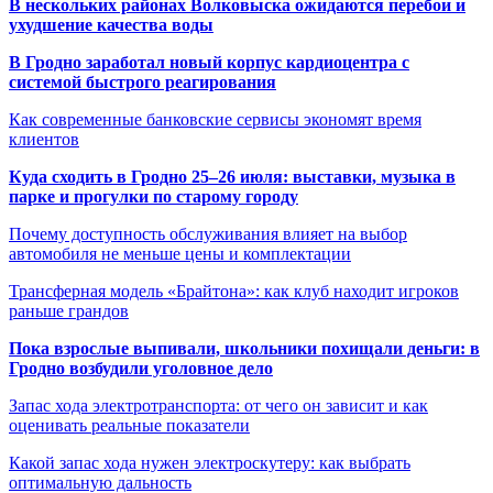
В нескольких районах Волковыска ожидаются перебои и
ухудшение качества воды
В Гродно заработал новый корпус кардиоцентра с
системой быстрого реагирования
Как современные банковские сервисы экономят время
клиентов
Куда сходить в Гродно 25–26 июля: выставки, музыка в
парке и прогулки по старому городу
Почему доступность обслуживания влияет на выбор
автомобиля не меньше цены и комплектации
Трансферная модель «Брайтона»: как клуб находит игроков
раньше грандов
Пока взрослые выпивали, школьники похищали деньги: в
Гродно возбудили уголовное дело
Запас хода электротранспорта: от чего он зависит и как
оценивать реальные показатели
Какой запас хода нужен электроскутеру: как выбрать
оптимальную дальность