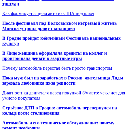
тротуар
Как формируется цена авто из США под ключ
После фестиваля под Волковыском нетрезвый житель
Минска устроил драку с милицией
В Гродно пройдет юбилейный Фестиваль национальных
культур
В Лиде женщина оформляла кредиты на коллег и
проигрывала деньги в азартные игры
Почему автомобиль перестал быть просто транспортом
Пока муж был на заработках в России, жительница Лиды
зарезала любовника из-за ревности
Диагностика двигателя перед покупкой б/у авто: чек-лист для
умного покупателя
Серьёзное ДТП в Гродно: автомобиль перевернулся на
кольце после столкновения
Автомобиль и его техническое обслуживание: почему
ремонт необходим