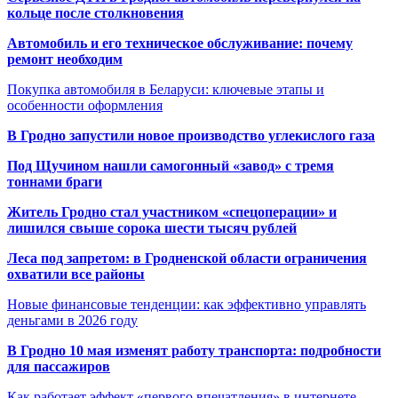
кольце после столкновения
Автомобиль и его техническое обслуживание: почему
ремонт необходим
Покупка автомобиля в Беларуси: ключевые этапы и
особенности оформления
В Гродно запустили новое производство углекислого газа
Под Щучином нашли самогонный «завод» с тремя
тоннами браги
Житель Гродно стал участником «спецоперации» и
лишился свыше сорока шести тысяч рублей
Леса под запретом: в Гродненской области ограничения
охватили все районы
Новые финансовые тенденции: как эффективно управлять
деньгами в 2026 году
В Гродно 10 мая изменят работу транспорта: подробности
для пассажиров
Как работает эффект «первого впечатления» в интернете