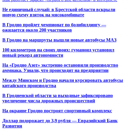
Не единичный случай: в Брестской области вскрыли
новую схему взяток на мясокомбинате
В Гродно пройдет чемпионат по бодибилдингу —
ожидается около 200 участников
В Гродно на маршруты вышли новые автобусы МАЗ
100 километров на своих двоих: гуманоид установил
новый рекорд автономности
На «Гродно Азот» экстренно остановили производство
аммиака. Узнали, что происходит на предприятии
Между Минском и Гродно начали курсировать автобусы
китайского производства
В Гродненской области за выходные зафиксировано
увеличение числа дорожных происшествий
На окраине Гродно построят спортивный
комплекс
Доллар подорожает до 3,9 рубля — Евразийский Банк
Развития