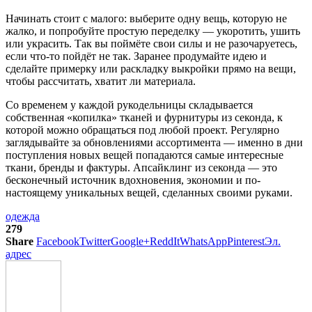
Начинать стоит с малого: выберите одну вещь, которую не
жалко, и попробуйте простую переделку — укоротить, ушить
или украсить. Так вы поймёте свои силы и не разочаруетесь,
если что-то пойдёт не так. Заранее продумайте идею и
сделайте примерку или раскладку выкройки прямо на вещи,
чтобы рассчитать, хватит ли материала.
Со временем у каждой рукодельницы складывается
собственная «копилка» тканей и фурнитуры из секонда, к
которой можно обращаться под любой проект. Регулярно
заглядывайте за обновлениями ассортимента — именно в дни
поступления новых вещей попадаются самые интересные
ткани, бренды и фактуры. Апсайклинг из секонда — это
бесконечный источник вдохновения, экономии и по-
настоящему уникальных вещей, сделанных своими руками.
одежда
279
Share
Facebook
Twitter
Google+
ReddIt
WhatsApp
Pinterest
Эл.
адрес