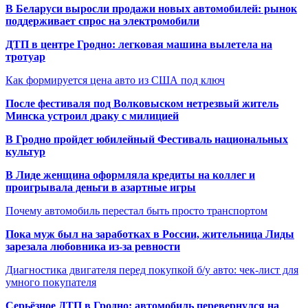
В Беларуси выросли продажи новых автомобилей: рынок
поддерживает спрос на электромобили
ДТП в центре Гродно: легковая машина вылетела на
тротуар
Как формируется цена авто из США под ключ
После фестиваля под Волковыском нетрезвый житель
Минска устроил драку с милицией
В Гродно пройдет юбилейный Фестиваль национальных
культур
В Лиде женщина оформляла кредиты на коллег и
проигрывала деньги в азартные игры
Почему автомобиль перестал быть просто транспортом
Пока муж был на заработках в России, жительница Лиды
зарезала любовника из-за ревности
Диагностика двигателя перед покупкой б/у авто: чек-лист для
умного покупателя
Серьёзное ДТП в Гродно: автомобиль перевернулся на