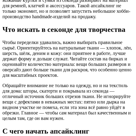
Кожаные куртки и сумки из секонда разбирают на материал
для ремней, клатчей и аксессуаров. Такой апсайклинг не
только экономит, но и позволяет запустить небольшое хобби-
производство handmade-изделий на продажу.
Что искать в секонде для творчества
Чтобы переделки удавались, важно выбирать правильное
сырьё. Ориентируйтесь на натуральные ткани — хлопок, лён,
шерсть, шёлк, деним и кожу: они приятнее в работе, лучше
держат форму и дольше служат. Читайте состав на бирках и
оценивайте количество материала: вещи больших размеров и
оверсайз дают больше ткани для раскроя, что особенно ценно
для масштабных проектов.
Обращайте внимание не только на одежду, но и на текстиль
для дома: шторы, скатерти и покрывала из секонда —
отличный источник больших отрезов ткани. Не игнорируйте
вещи с дефектами в неважных местах: пятно или дырка на
видном участке не помеха, если эта зона всё равно уйдёт в
обрезки. Главное — чтобы сам материал был качественным и
целым там, где он вам нужен.
С чего начать апсайклинг