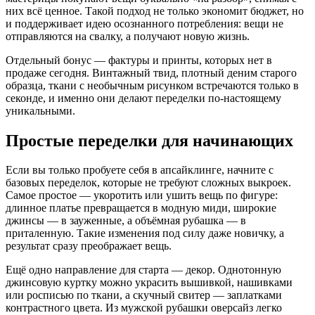
них всё ценное. Такой подход не только экономит бюджет, но
и поддерживает идею осознанного потребления: вещи не
отправляются на свалку, а получают новую жизнь.
Отдельный бонус — фактуры и принты, которых нет в
продаже сегодня. Винтажный твид, плотный деним старого
образца, ткани с необычным рисунком встречаются только в
секонде, и именно они делают переделки по-настоящему
уникальными.
Простые переделки для начинающих
Если вы только пробуете себя в апсайклинге, начните с
базовых переделок, которые не требуют сложных выкроек.
Самое простое — укоротить или ушить вещь по фигуре:
длинное платье превращается в модную миди, широкие
джинсы — в зауженные, а объёмная рубашка — в
приталенную. Такие изменения под силу даже новичку, а
результат сразу преображает вещь.
Ещё одно направление для старта — декор. Однотонную
джинсовую куртку можно украсить вышивкой, нашивками
или росписью по ткани, а скучный свитер — заплатками
контрастного цвета. Из мужской рубашки оверсайз легко