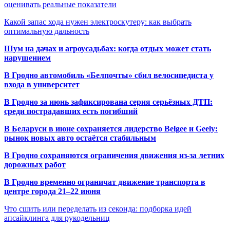
оценивать реальные показатели
Какой запас хода нужен электроскутеру: как выбрать
оптимальную дальность
Шум на дачах и агроусадьбах: когда отдых может стать
нарушением
В Гродно автомобиль «Белпочты» сбил велосипедиста у
входа в университет
В Гродно за июнь зафиксирована серия серьёзных ДТП:
среди пострадавших есть погибший
В Беларуси в июне сохраняется лидерство Belgee и Geely:
рынок новых авто остаётся стабильным
В Гродно сохраняются ограничения движения из-за летних
дорожных работ
В Гродно временно ограничат движение транспорта в
центре города 21–22 июня
Что сшить или переделать из секонда: подборка идей
апсайклинга для рукодельниц