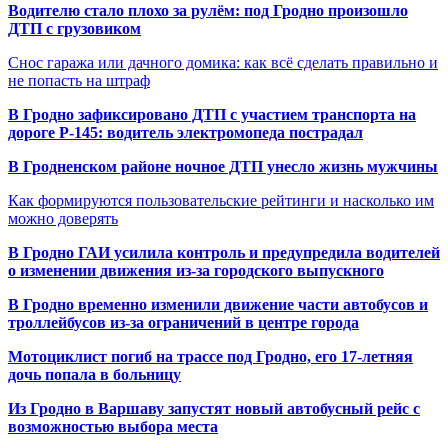
Водителю стало плохо за рулём: под Гродно произошло
ДТП с грузовиком
Снос гаража или дачного домика: как всё сделать правильно и
не попасть на штраф
В Гродно зафиксировано ДТП с участием транспорта на
дороге Р-145: водитель электромопеда пострадал
В Гродненском районе ночное ДТП унесло жизнь мужчины
Как формируются пользовательские рейтинги и насколько им
можно доверять
В Гродно ГАИ усилила контроль и предупредила водителей
о изменении движения из-за городского выпускного
В Гродно временно изменили движение части автобусов и
троллейбусов из-за ограничений в центре города
Мотоциклист погиб на трассе под Гродно, его 17-летняя
дочь попала в больницу
Из Гродно в Варшаву запустят новый автобусный рейс с
возможностью выбора места