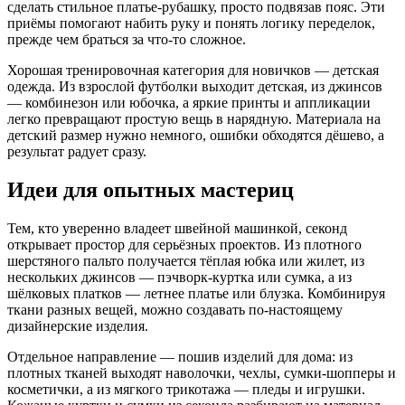
сделать стильное платье-рубашку, просто подвязав пояс. Эти
приёмы помогают набить руку и понять логику переделок,
прежде чем браться за что-то сложное.
Хорошая тренировочная категория для новичков — детская
одежда. Из взрослой футболки выходит детская, из джинсов
— комбинезон или юбочка, а яркие принты и аппликации
легко превращают простую вещь в нарядную. Материала на
детский размер нужно немного, ошибки обходятся дёшево, а
результат радует сразу.
Идеи для опытных мастериц
Тем, кто уверенно владеет швейной машинкой, секонд
открывает простор для серьёзных проектов. Из плотного
шерстяного пальто получается тёплая юбка или жилет, из
нескольких джинсов — пэчворк-куртка или сумка, а из
шёлковых платков — летнее платье или блузка. Комбинируя
ткани разных вещей, можно создавать по-настоящему
дизайнерские изделия.
Отдельное направление — пошив изделий для дома: из
плотных тканей выходят наволочки, чехлы, сумки-шопперы и
косметички, а из мягкого трикотажа — пледы и игрушки.