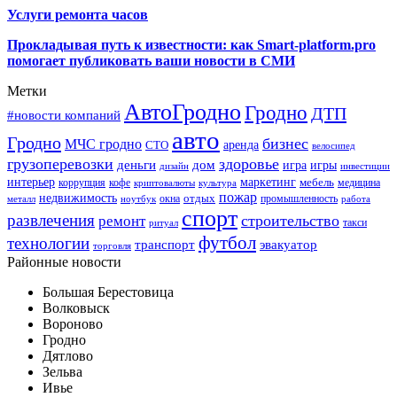
Услуги ремонта часов
Прокладывая путь к известности: как Smart-platform.pro
помогает публиковать ваши новости в СМИ
Метки
АвтоГродно
Гродно
ДТП
#новости компаний
авто
Гродно
бизнес
МЧС гродно
аренда
СТО
велосипед
грузоперевозки
здоровье
деньги
дом
игра
игры
дизайн
инвестиции
интерьер
маркетинг
мебель
коррупция
кофе
медицина
криптовалюты
культура
пожар
недвижимость
отдых
окна
промышленность
металл
ноутбук
работа
спорт
развлечения
строительство
ремонт
такси
ритуал
футбол
технологии
транспорт
эвакуатор
торговля
Районные новости
Большая Берестовица
Волковыск
Вороново
Гродно
Дятлово
Зельва
Ивье