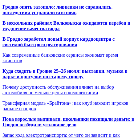
Гродно опять затопило: ливневки не справились,
последствия устраняли всю ночь
В нескольких районах Волковыска ожидаются перебои и
ухудшение качества воды
В Гродно заработал новый корпус кардиоцентра с
системой быстрого реагирования
Как современные банковские сервисы экономят время
клиентов
Куда сходить в Гродно 25–26 июля: выставки, музыка в
парке и прогулки по старому городу
Почему доступность обслуживания влияет на выбор
автомобиля не меньше цены и комплектации
Трансферная модель «Брайтона»: как клуб находит игроков
раньше грандов
Пока взрослые выпивали, школьники похищали деньги: в
Гродно возбудили уголовное дело
Запас хода электротранспорта: от чего он зависит и как