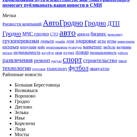
помогает публиковать ваши новости в СМИ
Метки
АвтоГродно
Гродно
ДТП
#новости компаний
авто
Гродно
бизнес
МЧС гродно
аренда
СТО
велосипед
грузоперевозки
здоровье
деньги
дом
игра
игры
дизайн
инвестиции
интерьер
маркетинг
мебель
коррупция
кофе
медицина
криптовалюты
культура
пожар
недвижимость
отдых
окна
промышленность
металл
ноутбук
работа
спорт
развлечения
строительство
ремонт
такси
ритуал
футбол
технологии
транспорт
эвакуатор
торговля
Районные новости
Большая Берестовица
Волковыск
Вороново
Гродно
Дятлово
Зельва
Ивье
Кореличи
Лида
Мосты