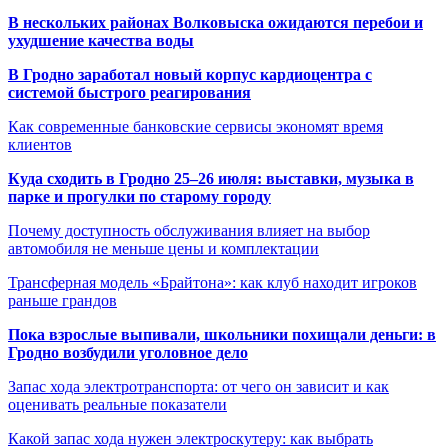
В нескольких районах Волковыска ожидаются перебои и
ухудшение качества воды
В Гродно заработал новый корпус кардиоцентра с
системой быстрого реагирования
Как современные банковские сервисы экономят время
клиентов
Куда сходить в Гродно 25–26 июля: выставки, музыка в
парке и прогулки по старому городу
Почему доступность обслуживания влияет на выбор
автомобиля не меньше цены и комплектации
Трансферная модель «Брайтона»: как клуб находит игроков
раньше грандов
Пока взрослые выпивали, школьники похищали деньги: в
Гродно возбудили уголовное дело
Запас хода электротранспорта: от чего он зависит и как
оценивать реальные показатели
Какой запас хода нужен электроскутеру: как выбрать