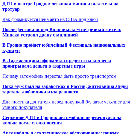
ДТП в центре Гродно: легковая машина вылетела на
тротуар
Как формируется цена авто из США под ключ
После фестиваля под Волковыском нетрезвый житель
Минска устроил драку с милицией
В Гродно пройдет юбилейный Фестиваль национальных
культур
В Лиде женщина оформляла кредиты на коллег и
проигрывала деньги в азартные игры
Почему автомобиль перестал быть просто транспортом
Пока муж был на заработках в России, жительница Лиды
зарезала любовника из-за ревности
Диагностика двигателя перед покупкой б/у авто: чек-лист для
умного покупателя
Серьёзное ДТП в Гродно: автомобиль перевернулся на
кольце после столкновения
Автомобиль и его техническое обслуживание: почему