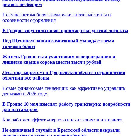
ремонт необходим
Покупка автомобиля в Беларуси: ключевые этапы и
особенности оформления
В Гродно запустили новое производство углекислого газа
Под Щучином нашли самогонный «завод» с тремя
тоннами браги
Житель Гродно стал участником «спецоперации» и
лишился свыше сорока шести тысяч рублей
Леса под запретом: в Гродненской области ограничения
охватили все районы
Новые финансовые тенденции: как эффективно управлять
деньгами в 2026 году
В Гродно 10 мая изменят работу транспорта: подробности
для пассажиров
Как работает эффект «первого впечатления» в интернете
Не единичный случай: в Брестской области вскрыли
новую схему взяток на мясокомбинате