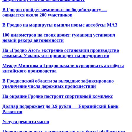
В Гродно пройдет чемпионат по бодибилдингу —
ожидается около 200 участников
В Гродно на маршруты вышли новые автобусы МАЗ
100 километров на своих двоих: гуманоид установил
новый рекорд автономности
На «Гродно Азот» экстренно остановили производство
аммиака. Узнали, что происходит на предприятии
Между Минском и Гродно начали курсировать автобусы
китайского производства
В Гродненской области за выходные зафиксировано
увеличение числа дорожных происшествий
На окраине Гродно построят спортивный
комплекс
Доллар подорожает до 3,9 рубля — Евразийский Банк
Развития
Услуги ремонта часов
Прокладывая путь к известности: как Smart-platform.pro