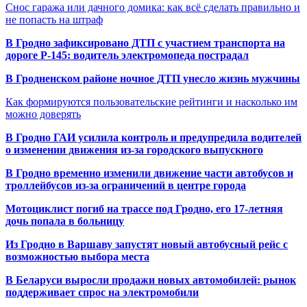
Снос гаража или дачного домика: как всё сделать правильно и
не попасть на штраф
В Гродно зафиксировано ДТП с участием транспорта на
дороге Р-145: водитель электромопеда пострадал
В Гродненском районе ночное ДТП унесло жизнь мужчины
Как формируются пользовательские рейтинги и насколько им
можно доверять
В Гродно ГАИ усилила контроль и предупредила водителей
о изменении движения из-за городского выпускного
В Гродно временно изменили движение части автобусов и
троллейбусов из-за ограничений в центре города
Мотоциклист погиб на трассе под Гродно, его 17-летняя
дочь попала в больницу
Из Гродно в Варшаву запустят новый автобусный рейс с
возможностью выбора места
В Беларуси выросли продажи новых автомобилей: рынок
поддерживает спрос на электромобили