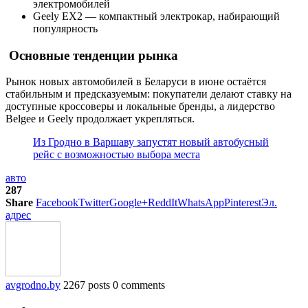
электромобилей
Geely EX2 — компактный электрокар, набирающий
популярность
Основные тенденции рынка
Рынок новых автомобилей в Беларуси в июне остаётся
стабильным и предсказуемым: покупатели делают ставку на
доступные кроссоверы и локальные бренды, а лидерство
Belgee и Geely продолжает укрепляться.
Из Гродно в Варшаву запустят новый автобусный
рейс с возможностью выбора места
авто
287
Share
Facebook
Twitter
Google+
ReddIt
WhatsApp
Pinterest
Эл.
адрес
avgrodno.by
2267 posts
0 comments