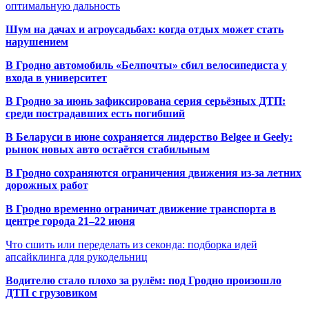
оптимальную дальность
Шум на дачах и агроусадьбах: когда отдых может стать
нарушением
В Гродно автомобиль «Белпочты» сбил велосипедиста у
входа в университет
В Гродно за июнь зафиксирована серия серьёзных ДТП:
среди пострадавших есть погибший
В Беларуси в июне сохраняется лидерство Belgee и Geely:
рынок новых авто остаётся стабильным
В Гродно сохраняются ограничения движения из-за летних
дорожных работ
В Гродно временно ограничат движение транспорта в
центре города 21–22 июня
Что сшить или переделать из секонда: подборка идей
апсайклинга для рукодельниц
Водителю стало плохо за рулём: под Гродно произошло
ДТП с грузовиком