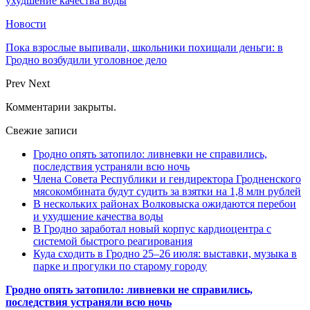
ухудшение качества воды
Новости
Пока взрослые выпивали, школьники похищали деньги: в
Гродно возбудили уголовное дело
Prev
Next
Комментарии закрыты.
Свежие записи
Гродно опять затопило: ливневки не справились,
последствия устраняли всю ночь
Члена Совета Республики и гендиректора Гродненского
мясокомбината будут судить за взятки на 1,8 млн рублей
В нескольких районах Волковыска ожидаются перебои
и ухудшение качества воды
В Гродно заработал новый корпус кардиоцентра с
системой быстрого реагирования
Куда сходить в Гродно 25–26 июля: выставки, музыка в
парке и прогулки по старому городу
Гродно опять затопило: ливневки не справились,
последствия устраняли всю ночь