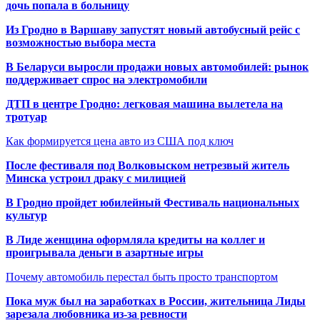
дочь попала в больницу
Из Гродно в Варшаву запустят новый автобусный рейс с
возможностью выбора места
В Беларуси выросли продажи новых автомобилей: рынок
поддерживает спрос на электромобили
ДТП в центре Гродно: легковая машина вылетела на
тротуар
Как формируется цена авто из США под ключ
После фестиваля под Волковыском нетрезвый житель
Минска устроил драку с милицией
В Гродно пройдет юбилейный Фестиваль национальных
культур
В Лиде женщина оформляла кредиты на коллег и
проигрывала деньги в азартные игры
Почему автомобиль перестал быть просто транспортом
Пока муж был на заработках в России, жительница Лиды
зарезала любовника из-за ревности