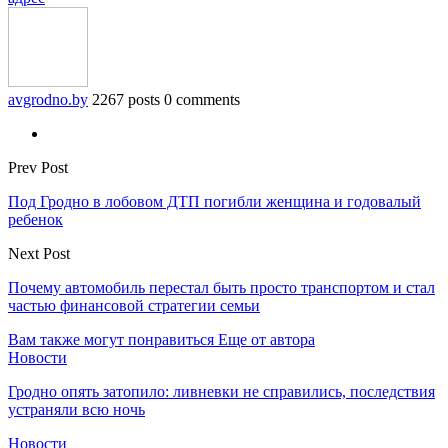
avgrodno.by
2267 posts
0 comments
Prev Post
Под Гродно в лобовом ДТП погибли женщина и годовалый
ребенок
Next Post
Почему автомобиль перестал быть просто транспортом и стал
частью финансовой стратегии семьи
Вам также могут понравиться
Еще от автора
Новости
Гродно опять затопило: ливневки не справились, последствия
устраняли всю ночь
Новости