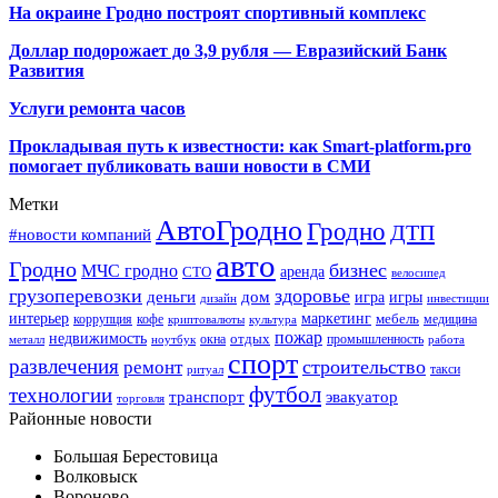
На окраине Гродно построят спортивный
комплекс
Доллар подорожает до 3,9 рубля — Евразийский Банк
Развития
Услуги ремонта часов
Прокладывая путь к известности: как Smart-platform.pro
помогает публиковать ваши новости в СМИ
Метки
АвтоГродно
Гродно
ДТП
#новости компаний
авто
Гродно
бизнес
МЧС гродно
аренда
СТО
велосипед
грузоперевозки
здоровье
деньги
дом
игра
игры
дизайн
инвестиции
интерьер
маркетинг
мебель
коррупция
кофе
медицина
криптовалюты
культура
пожар
недвижимость
отдых
окна
промышленность
металл
ноутбук
работа
спорт
развлечения
строительство
ремонт
такси
ритуал
футбол
технологии
транспорт
эвакуатор
торговля
Районные новости
Большая Берестовица
Волковыск
Вороново