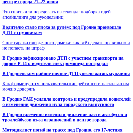
центре города 21–22 июня
Что сшить или переделать из секонда: подборка идей
апсайклинга для рукодельниц
Водителю стало плохо за рулём: под Гродно произошло
ДТП с грузовиком
Снос гаража или дачного домика: как всё сделать правильно и
не попасть на штраф
В Гродно зафиксировано ДТП с участием транспорта на
дороге Р-145: водитель электромопеда пострадал
В Гродненском районе ночное ДТП унесло жизнь мужчины
Как формируются пользовательские рейтинги и насколько им
можно доверять
В Гродно ГАИ усилила контроль и предупредила водителей
о изменении движения из-за городского выпускного
В Гродно временно изменили движение части автобусов и
троллейбусов из-за ограничений в центре города
Мотоциклист погиб на трассе под Гродно, его 17-летняя