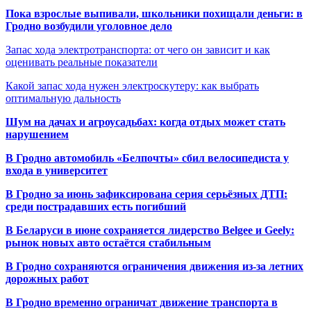
Пока взрослые выпивали, школьники похищали деньги: в
Гродно возбудили уголовное дело
Запас хода электротранспорта: от чего он зависит и как
оценивать реальные показатели
Какой запас хода нужен электроскутеру: как выбрать
оптимальную дальность
Шум на дачах и агроусадьбах: когда отдых может стать
нарушением
В Гродно автомобиль «Белпочты» сбил велосипедиста у
входа в университет
В Гродно за июнь зафиксирована серия серьёзных ДТП:
среди пострадавших есть погибший
В Беларуси в июне сохраняется лидерство Belgee и Geely:
рынок новых авто остаётся стабильным
В Гродно сохраняются ограничения движения из-за летних
дорожных работ
В Гродно временно ограничат движение транспорта в