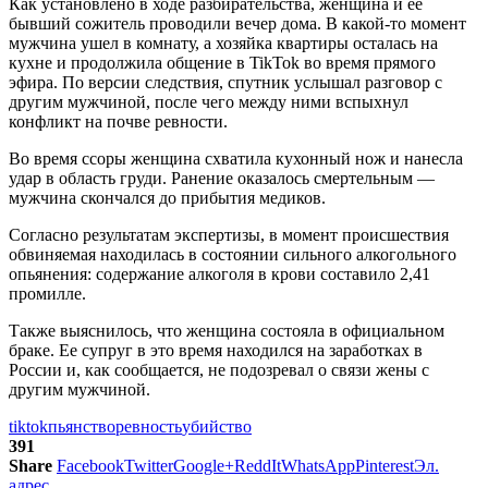
Как установлено в ходе разбирательства, женщина и ее
бывший сожитель проводили вечер дома. В какой-то момент
мужчина ушел в комнату, а хозяйка квартиры осталась на
кухне и продолжила общение в TikTok во время прямого
эфира. По версии следствия, спутник услышал разговор с
другим мужчиной, после чего между ними вспыхнул
конфликт на почве ревности.
Во время ссоры женщина схватила кухонный нож и нанесла
удар в область груди. Ранение оказалось смертельным —
мужчина скончался до прибытия медиков.
Согласно результатам экспертизы, в момент происшествия
обвиняемая находилась в состоянии сильного алкогольного
опьянения: содержание алкоголя в крови составило 2,41
промилле.
Также выяснилось, что женщина состояла в официальном
браке. Ее супруг в это время находился на заработках в
России и, как сообщается, не подозревал о связи жены с
другим мужчиной.
tiktok
пьянство
ревность
убийство
391
Share
Facebook
Twitter
Google+
ReddIt
WhatsApp
Pinterest
Эл.
адрес