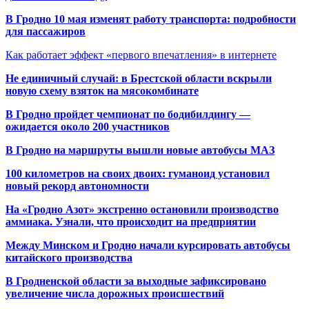
В Гродно 10 мая изменят работу транспорта: подробности
для пассажиров
Как работает эффект «первого впечатления» в интернете
Не единичный случай: в Брестской области вскрыли
новую схему взяток на мясокомбинате
В Гродно пройдет чемпионат по бодибилдингу —
ожидается около 200 участников
В Гродно на маршруты вышли новые автобусы МАЗ
100 километров на своих двоих: гуманоид установил
новый рекорд автономности
На «Гродно Азот» экстренно остановили производство
аммиака. Узнали, что происходит на предприятии
Между Минском и Гродно начали курсировать автобусы
китайского производства
В Гродненской области за выходные зафиксировано
увеличение числа дорожных происшествий