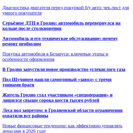
Диагностика двигателя перед покупкой б/у авто: чек-лист для
умного покупателя
Серьёзное ДТП в Гродно: автомобиль перевернулся на
кольце после столкновения
Автомобиль и его техническое обслуживание: почему
ремонт необходим
Покупка автомобиля в Беларуси: ключевые этапы и
особенности оформления
В Гродно запустили новое производство углекислого газа
Под Щучином нашли самогонный «завод» с тремя
тоннами браги
Житель Гродно стал участником «спецоперации» и
лишился свыше сорока шести тысяч рублей
Леса под запретом: в Гродненской области ограничения
охватили все районы
Новые финансовые тенденции: как эффективно управлять
деньгами в 2026 году