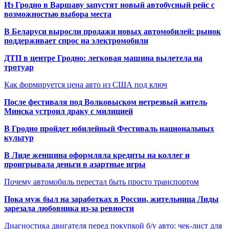
Из Гродно в Варшаву запустят новый автобусный рейс с
возможностью выбора места
В Беларуси выросли продажи новых автомобилей: рынок
поддерживает спрос на электромобили
ДТП в центре Гродно: легковая машина вылетела на
тротуар
Как формируется цена авто из США под ключ
После фестиваля под Волковыском нетрезвый житель
Минска устроил драку с милицией
В Гродно пройдет юбилейный Фестиваль национальных
культур
В Лиде женщина оформляла кредиты на коллег и
проигрывала деньги в азартные игры
Почему автомобиль перестал быть просто транспортом
Пока муж был на заработках в России, жительница Лиды
зарезала любовника из-за ревности
Диагностика двигателя перед покупкой б/у авто: чек-лист для