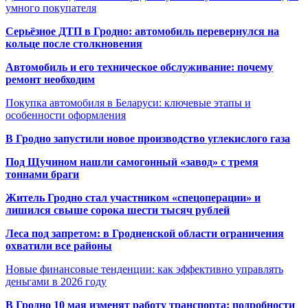
умного покупателя
Серьёзное ДТП в Гродно: автомобиль перевернулся на
кольце после столкновения
Автомобиль и его техническое обслуживание: почему
ремонт необходим
Покупка автомобиля в Беларуси: ключевые этапы и
особенности оформления
В Гродно запустили новое производство углекислого газа
Под Щучином нашли самогонный «завод» с тремя
тоннами браги
Житель Гродно стал участником «спецоперации» и
лишился свыше сорока шести тысяч рублей
Леса под запретом: в Гродненской области ограничения
охватили все районы
Новые финансовые тенденции: как эффективно управлять
деньгами в 2026 году
В Гродно 10 мая изменят работу транспорта: подробности