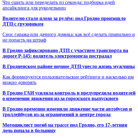
Что сшить или переделать из секонда: подборка идей
апсайклинга для рукодельниц
Водителю стало плохо за рулём: под Гродно произошло
ДТП с грузовиком
Снос гаража или дачного домика: как всё сделать правильно и
не попасть на штраф
В Гродно зафиксировано ДТП с участием транспорта на
дороге Р-145: водитель электромопеда пострадал
В Гродненском районе ночное ДТП унесло жизнь мужчины
Как формируются пользовательские рейтинги и насколько им
можно доверять
В Гродно ГАИ усилила контроль и предупредила водителей
о изменении движения из-за городского выпускного
В Гродно временно изменили движение части автобусов и
троллейбусов из-за ограничений в центре города
Мотоциклист погиб на трассе под Гродно, его 17-летняя
дочь попала в больницу