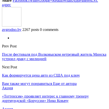
Share
Facebook
Twitter
Google+
ReddIt
WhatsApp
Pinterest
Эл.
адрес
avgrodno.by
2267 posts
0 comments
Prev Post
После фестиваля под Волковыском нетрезвый житель Минска
устроил драку с милицией
Next Post
Как формируется цена авто из США под ключ
Вам также могут понравиться
Еще от автора
Акция
«Тоттенхэм» проявляет интерес к главному тренеру
дортмундской «Боруссии» Нико Ковачу
Акция