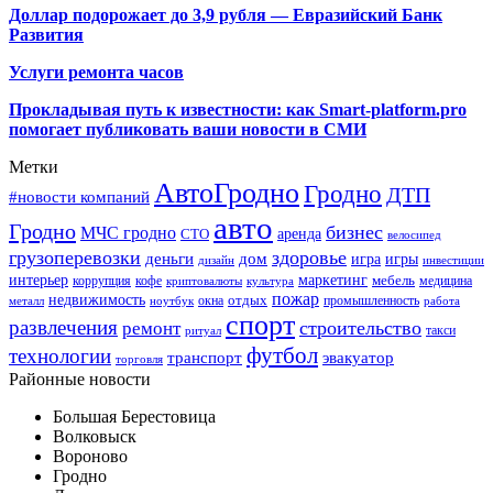
Доллар подорожает до 3,9 рубля — Евразийский Банк
Развития
Услуги ремонта часов
Прокладывая путь к известности: как Smart-platform.pro
помогает публиковать ваши новости в СМИ
Метки
АвтоГродно
Гродно
ДТП
#новости компаний
авто
Гродно
бизнес
МЧС гродно
аренда
СТО
велосипед
грузоперевозки
здоровье
деньги
дом
игра
игры
дизайн
инвестиции
интерьер
маркетинг
мебель
коррупция
кофе
медицина
криптовалюты
культура
пожар
недвижимость
отдых
окна
промышленность
металл
ноутбук
работа
спорт
развлечения
строительство
ремонт
такси
ритуал
футбол
технологии
транспорт
эвакуатор
торговля
Районные новости
Большая Берестовица
Волковыск
Вороново
Гродно