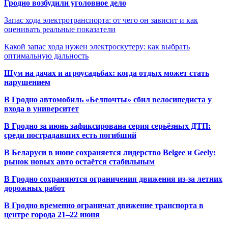
Гродно возбудили уголовное дело
Запас хода электротранспорта: от чего он зависит и как
оценивать реальные показатели
Какой запас хода нужен электроскутеру: как выбрать
оптимальную дальность
Шум на дачах и агроусадьбах: когда отдых может стать
нарушением
В Гродно автомобиль «Белпочты» сбил велосипедиста у
входа в университет
В Гродно за июнь зафиксирована серия серьёзных ДТП:
среди пострадавших есть погибший
В Беларуси в июне сохраняется лидерство Belgee и Geely:
рынок новых авто остаётся стабильным
В Гродно сохраняются ограничения движения из-за летних
дорожных работ
В Гродно временно ограничат движение транспорта в
центре города 21–22 июня