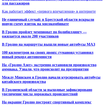
для пассажиров
Как работает эффект «первого впечатления» в интернете
Не единичный случай: в Брестской области вскрыли
новую схему взяток на мясокомбинате
В Гродно пройдет чемпионат по бодибилдингу —
ожидается около 200 участников
В Гродно на маршруты вышли новые автобусы МАЗ
100 километров на своих двоих: гуманоид установил
новый рекорд автономности
На «Гродно Азот» экстренно остановили производство
аммиака. Узнали, что происходит на предприятии
Между Минском и Гродно начали курсировать автобусы
китайского производства
В Гродненской области за выходные зафиксировано
увеличение числа дорожных происшествий
На окраине Гродно построят спортивный
комплекс