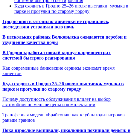
системой быстрого реагирования
Куда сходить в Гродно 25–26 июля: выставки, музыка в
парке и прогулки по старому городу
Гродно опять затопило: ливневки не справились,
последствия устраняли всю ночь
В нескольких районах Волковыска ожидаются перебои и
ухудшение качества воды
В Гродно заработал новый корпус кардиоцентра с
системой быстрого реагирования
Как современные банковские сервисы экономят время
клиентов
Куда сходить в Гродно 25–26 июля: выставки, музыка в
парке и прогулки по старому городу
Почему доступность обслуживания влияет на выбор
автомобиля не меньше цены и комплектации
Трансферная модель «Брайтона»: как клуб находит игроков
раньше грандов
Пока взрослые выпивали, школьники похищали деньги: в