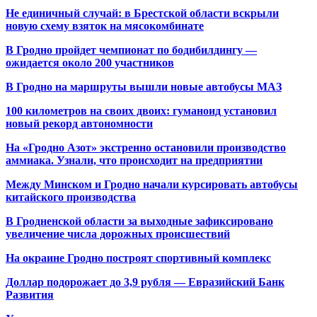
Не единичный случай: в Брестской области вскрыли
новую схему взяток на мясокомбинате
В Гродно пройдет чемпионат по бодибилдингу —
ожидается около 200 участников
В Гродно на маршруты вышли новые автобусы МАЗ
100 километров на своих двоих: гуманоид установил
новый рекорд автономности
На «Гродно Азот» экстренно остановили производство
аммиака. Узнали, что происходит на предприятии
Между Минском и Гродно начали курсировать автобусы
китайского производства
В Гродненской области за выходные зафиксировано
увеличение числа дорожных происшествий
На окраине Гродно построят спортивный
комплекс
Доллар подорожает до 3,9 рубля — Евразийский Банк
Развития