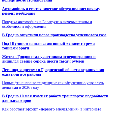
кольце после столкновения
Автомобиль и его техническое обслуживание: почему
ремонт необходим
Покупка автомобиля в Беларуси: ключевые этапы и
особенности оформления
В Гродно запустили новое производство углекислого газа
Под Щучином нашли самогонный «завод» с тремя
тоннами браги
Житель Гродно стал участником «спецоперации» и
лишился свыше сорока шести тысяч рублей
Леса под запретом: в Гродненской области ограничения
охватили все районы
Новые финансовые тенденции: как эффективно управлять
деньгами в 2026 году
В Гродно 10 мая изменят работу транспорта: подробности
для пассажиров
Как работает эффект «первого впечатления» в интернете