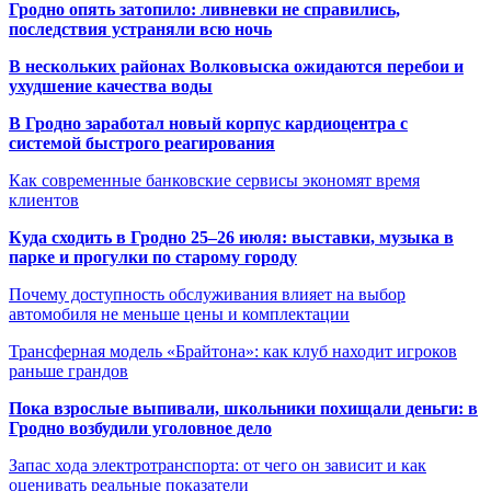
Гродно опять затопило: ливневки не справились,
последствия устраняли всю ночь
В нескольких районах Волковыска ожидаются перебои и
ухудшение качества воды
В Гродно заработал новый корпус кардиоцентра с
системой быстрого реагирования
Как современные банковские сервисы экономят время
клиентов
Куда сходить в Гродно 25–26 июля: выставки, музыка в
парке и прогулки по старому городу
Почему доступность обслуживания влияет на выбор
автомобиля не меньше цены и комплектации
Трансферная модель «Брайтона»: как клуб находит игроков
раньше грандов
Пока взрослые выпивали, школьники похищали деньги: в
Гродно возбудили уголовное дело
Запас хода электротранспорта: от чего он зависит и как
оценивать реальные показатели