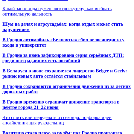
Какой запас хода нужен электроскутеру: как выбрать
оптимальную дальность
Шум на дачах и агроусадьбах: когда отдых может стать
нарушением
В Гродно автомобиль «Белпочты» сбил велосипедиста у
входа в университет
В Гродно за июнь зафиксирована серия серьёзных ДТП:
среди пострадавших есть погибший
В Беларуси в июне сохраняется лидерство Belgee и Geely:
рынок новых авто остаётся стабильным
В Гродно сохраняются ограничения движения из-за летних
дорожных работ
В Гродно временно ограничат движение транспорта в
центре города 21–22 июня
Что сшить или переделать из секонда: подборка идей
апсайклинга для рукодельниц
Водителю стало плохо за рулём: под Гродно произошло