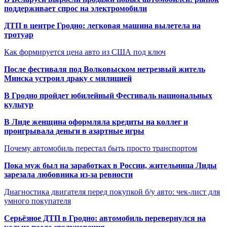
поддерживает спрос на электромобили
ДТП в центре Гродно: легковая машина вылетела на
тротуар
Как формируется цена авто из США под ключ
После фестиваля под Волковыском нетрезвый житель
Минска устроил драку с милицией
В Гродно пройдет юбилейный Фестиваль национальных
культур
В Лиде женщина оформляла кредиты на коллег и
проигрывала деньги в азартные игры
Почему автомобиль перестал быть просто транспортом
Пока муж был на заработках в России, жительница Лиды
зарезала любовника из-за ревности
Диагностика двигателя перед покупкой б/у авто: чек-лист для
умного покупателя
Серьёзное ДТП в Гродно: автомобиль перевернулся на