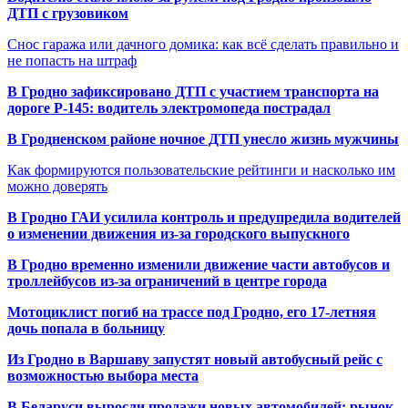
ДТП с грузовиком
Снос гаража или дачного домика: как всё сделать правильно и
не попасть на штраф
В Гродно зафиксировано ДТП с участием транспорта на
дороге Р-145: водитель электромопеда пострадал
В Гродненском районе ночное ДТП унесло жизнь мужчины
Как формируются пользовательские рейтинги и насколько им
можно доверять
В Гродно ГАИ усилила контроль и предупредила водителей
о изменении движения из-за городского выпускного
В Гродно временно изменили движение части автобусов и
троллейбусов из-за ограничений в центре города
Мотоциклист погиб на трассе под Гродно, его 17-летняя
дочь попала в больницу
Из Гродно в Варшаву запустят новый автобусный рейс с
возможностью выбора места
В Беларуси выросли продажи новых автомобилей: рынок