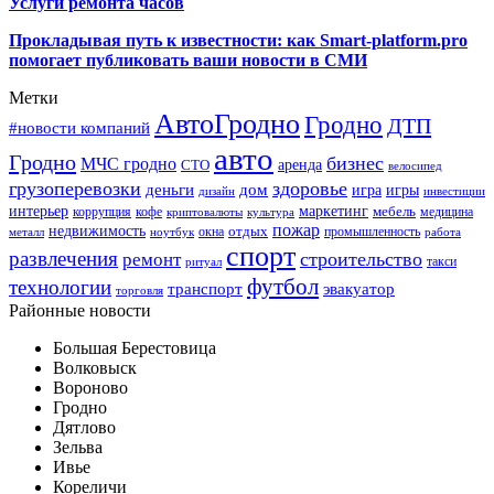
Услуги ремонта часов
Прокладывая путь к известности: как Smart-platform.pro
помогает публиковать ваши новости в СМИ
Метки
АвтоГродно
Гродно
ДТП
#новости компаний
авто
Гродно
бизнес
МЧС гродно
аренда
СТО
велосипед
грузоперевозки
здоровье
деньги
дом
игра
игры
дизайн
инвестиции
интерьер
маркетинг
мебель
коррупция
кофе
медицина
криптовалюты
культура
пожар
недвижимость
отдых
окна
промышленность
металл
ноутбук
работа
спорт
развлечения
строительство
ремонт
такси
ритуал
футбол
технологии
транспорт
эвакуатор
торговля
Районные новости
Большая Берестовица
Волковыск
Вороново
Гродно
Дятлово
Зельва
Ивье
Кореличи