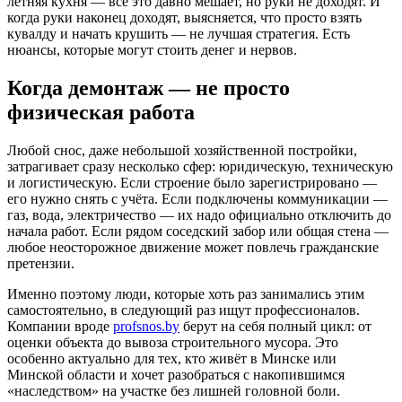
летняя кухня — всё это давно мешает, но руки не доходят. И
когда руки наконец доходят, выясняется, что просто взять
кувалду и начать крушить — не лучшая стратегия. Есть
нюансы, которые могут стоить денег и нервов.
Когда демонтаж — не просто
физическая работа
Любой снос, даже небольшой хозяйственной постройки,
затрагивает сразу несколько сфер: юридическую, техническую
и логистическую. Если строение было зарегистрировано —
его нужно снять с учёта. Если подключены коммуникации —
газ, вода, электричество — их надо официально отключить до
начала работ. Если рядом соседский забор или общая стена —
любое неосторожное движение может повлечь гражданские
претензии.
Именно поэтому люди, которые хоть раз занимались этим
самостоятельно, в следующий раз ищут профессионалов.
Компании вроде
profsnos.by
берут на себя полный цикл: от
оценки объекта до вывоза строительного мусора. Это
особенно актуально для тех, кто живёт в Минске или
Минской области и хочет разобраться с накопившимся
«наследством» на участке без лишней головной боли.