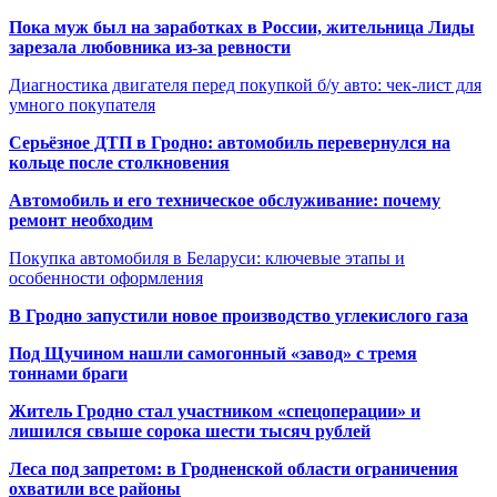
Пока муж был на заработках в России, жительница Лиды
зарезала любовника из-за ревности
Диагностика двигателя перед покупкой б/у авто: чек-лист для
умного покупателя
Серьёзное ДТП в Гродно: автомобиль перевернулся на
кольце после столкновения
Автомобиль и его техническое обслуживание: почему
ремонт необходим
Покупка автомобиля в Беларуси: ключевые этапы и
особенности оформления
В Гродно запустили новое производство углекислого газа
Под Щучином нашли самогонный «завод» с тремя
тоннами браги
Житель Гродно стал участником «спецоперации» и
лишился свыше сорока шести тысяч рублей
Леса под запретом: в Гродненской области ограничения
охватили все районы