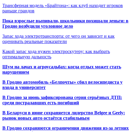
Трансферная модель «Брайтона»: как клуб находит игроков
раньше грандов
Пока взрослые выпивали, школьники похищали деньги: в
Гродно возбудили уголовное дело
Запас хода электротранспорта: от чего он зависит и как
оценивать реальные показатели
Какой запас хода нужен электроскутеру: как выбрать
оптимальную дальность
Шум на дачах и агроусадьбах: когда отдых может стать
нарушением
В Гродно автомобиль «Белпочты» сбил велосипедиста у
входа в университет
В Гродно за июнь зафиксирована серия серьёзных ДТП:
среди пострадавших есть погибший
В Беларуси в июне сохраняется лидерство Belgee и Geely:
рынок новых авто остаётся стабильным
В Гродно сохраняются ограничения движения из-за летних