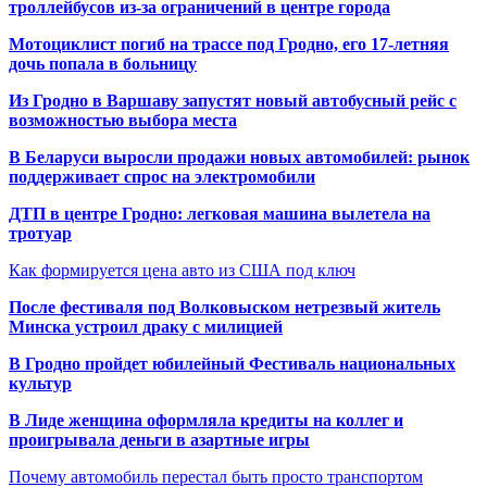
троллейбусов из-за ограничений в центре города
Мотоциклист погиб на трассе под Гродно, его 17-летняя
дочь попала в больницу
Из Гродно в Варшаву запустят новый автобусный рейс с
возможностью выбора места
В Беларуси выросли продажи новых автомобилей: рынок
поддерживает спрос на электромобили
ДТП в центре Гродно: легковая машина вылетела на
тротуар
Как формируется цена авто из США под ключ
После фестиваля под Волковыском нетрезвый житель
Минска устроил драку с милицией
В Гродно пройдет юбилейный Фестиваль национальных
культур
В Лиде женщина оформляла кредиты на коллег и
проигрывала деньги в азартные игры
Почему автомобиль перестал быть просто транспортом