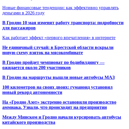
Новые финансовые тенденции: как эффективно управлять
деньгами в 2026 году
В Гродно 10 мая изменят работу транспорта: подробности
для пассажиров
Как работает эффект «первого впечатления» в интернете
Не единичный случай: в Брестской области вскрыли
новую схему взяток на мясокомбинате
В Гродно пройдет чемпионат по бодибилдингу —
ожидается около 200 участников
В Гродно на маршруты вышли новые автобусы МАЗ
100 километров на своих двоих: гуманоид установил
новый рекорд автономности
На «Гродно Азот» экстренно остановили производство
аммиака. Узнали, что происходит на предприятии
Между Минском и Гродно начали курсировать автобусы
китайского производства