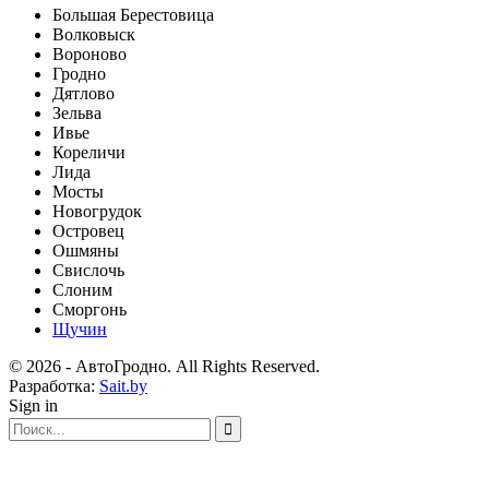
Большая Берестовица
Волковыск
Вороново
Гродно
Дятлово
Зельва
Ивье
Кореличи
Лида
Мосты
Новогрудок
Островец
Ошмяны
Свислочь
Слоним
Сморгонь
Щучин
© 2026 - АвтоГродно. All Rights Reserved.
Разработка:
Sait.by
Sign in