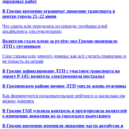
дорожных работ
В Гродно временно ограничат движение транспорта в
центре города 21–22 июня
Что сшить или переделать из секонда: подборка идей
апсайклинга для рукодельниц
Водителю стало плохо за рулём: под Гродно произошло
ДТП с грузовиком
Снос гаража или дачного домика: как всё сделать правильно и
не попасть на штраф
В Гродно зафиксировано ДТП с участием транспорта на
дороге Р-145: водитель электромопеда пострадал
В Гродненском районе ночное ДТП унесло жизнь мужчины
Как формируются пользовательские рейтинги и насколько им
можно доверять
В Гродно ГАИ усилила контроль и предупредила водителей
о изменении движения из-за городского выпускного
В Гродно временно изменили движение части автобусов и