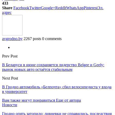
433
Share
Facebook
Twitter
Google+
ReddIt
WhatsApp
Pinterest
Эл.
адрес
avgrodno.by
2267 posts
0 comments
Prev Post
В Беларуси в июне сохраняется лидерство Belgee и Geely:
рынок новых авто остаётся стабильным
Next Post
В Гродно автомобиль «Белпочта» сбил велосипедиста у входа
в университет
Вам также могут понравиться
Еще от автора
Новости
Гродно опять затопило: ливневки не справились, последствия