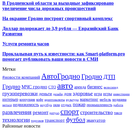
В Гродненской области за выходные зафиксировано
увеличение числа дорожных происшествий
На окраине Гродно построят спортивный
комплекс
Доллар подорожает до 3,9 рубля — Евразийский Банк
Развития
Услуги ремонта часов
Прокладывая путь к известности: как Smart-platform.pro
помогает публиковать ваши новости в СМИ
Метки
АвтоГродно
Гродно
ДТП
#новости компаний
авто
Гродно
бизнес
МЧС гродно
аренда
СТО
велосипед
грузоперевозки
здоровье
деньги
дом
игра
игры
дизайн
инвестиции
интерьер
маркетинг
мебель
коррупция
кофе
медицина
криптовалюты
культура
пожар
недвижимость
отдых
окна
промышленность
металл
ноутбук
работа
спорт
развлечения
строительство
ремонт
такси
ритуал
футбол
технологии
транспорт
эвакуатор
торговля
Районные новости