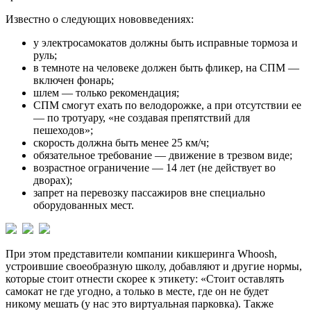
Известно о следующих нововведениях:
у электросамокатов должны быть исправные тормоза и
руль;
в темноте на человеке должен быть фликер, на СПМ —
включен фонарь;
шлем — только рекомендация;
СПМ смогут ехать по велодорожке, а при отсутствии ее
— по тротуару, «не создавая препятствий для
пешеходов»;
скорость должна быть менее 25 км/ч;
обязательное требование — движение в трезвом виде;
возрастное ограничение — 14 лет (не действует во
дворах);
запрет на перевозку пассажиров вне специально
оборудованных мест.
При этом представители компании кикшеринга Whoosh,
устроившие своеобразную школу, добавляют и другие нормы,
которые стоит отнести скорее к этикету: «Стоит оставлять
самокат не где угодно, а только в месте, где он не будет
никому мешать (у нас это виртуальная парковка). Также