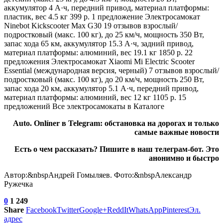
аккумулятор 4 А·ч, передний привод, материал платформы:
пластик, вес 4.5 кг 399 р. 1 предложение
Электросамокат
Ninebot Kickscooter Max G30
19 отзывов
взрослый/
подростковый (макс. 100 кг), до 25 км/ч, мощность 350 Вт,
запас хода 65 км, аккумулятор 15.3 А·ч, задний привод,
материал платформы: алюминий, вес 19.1 кг 1850 р. 22
предложения
Электросамокат Xiaomi Mi Electric Scooter
Essential (международная версия, черный)
7 отзывов
взрослый/
подростковый (макс. 100 кг), до 20 км/ч, мощность 250 Вт,
запас хода 20 км, аккумулятор 5.1 А·ч, передний привод,
материал платформы: алюминий, вес 12 кг 1105 р. 15
предложений Все электросамокаты в Каталоге
Auto. Onlíner в
Telegram
: обстановка на дорогах и только
самые важные новости
Есть о чем рассказать? Пишите в наш
телеграм-бот
. Это
анонимно и быстро
Автор:&nbspАндрей Гомыляев. Фото:&nbspАлександр
Ружечка
0
1 249
Share
Facebook
Twitter
Google+
ReddIt
WhatsApp
Pinterest
Эл.
адрес