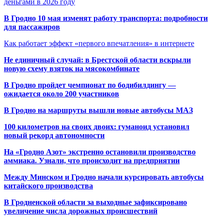
деньгами в 2026 году
В Гродно 10 мая изменят работу транспорта: подробности
для пассажиров
Как работает эффект «первого впечатления» в интернете
Не единичный случай: в Брестской области вскрыли
новую схему взяток на мясокомбинате
В Гродно пройдет чемпионат по бодибилдингу —
ожидается около 200 участников
В Гродно на маршруты вышли новые автобусы МАЗ
100 километров на своих двоих: гуманоид установил
новый рекорд автономности
На «Гродно Азот» экстренно остановили производство
аммиака. Узнали, что происходит на предприятии
Между Минском и Гродно начали курсировать автобусы
китайского производства
В Гродненской области за выходные зафиксировано
увеличение числа дорожных происшествий