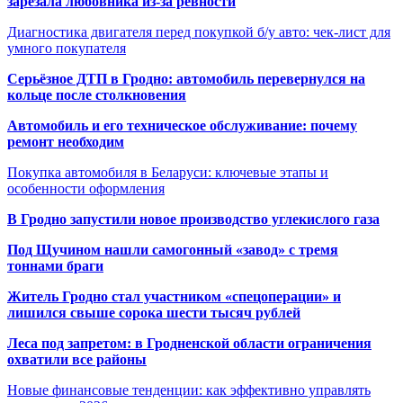
зарезала любовника из-за ревности
Диагностика двигателя перед покупкой б/у авто: чек-лист для
умного покупателя
Серьёзное ДТП в Гродно: автомобиль перевернулся на
кольце после столкновения
Автомобиль и его техническое обслуживание: почему
ремонт необходим
Покупка автомобиля в Беларуси: ключевые этапы и
особенности оформления
В Гродно запустили новое производство углекислого газа
Под Щучином нашли самогонный «завод» с тремя
тоннами браги
Житель Гродно стал участником «спецоперации» и
лишился свыше сорока шести тысяч рублей
Леса под запретом: в Гродненской области ограничения
охватили все районы
Новые финансовые тенденции: как эффективно управлять