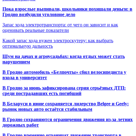
Пока взрослые выпивали, школьники похищали деньги: в
Гродно возбудили уголовное дело
Запас хода электротранспорта: от чего он зависит и как
оценивать реальные показатели
Какой запас хода нужен электроскутеру: как выбрать
оптимальную дальность
Шум на дачах и агроусадьбах: когда отдых может стать
нарушением
В Гродно автомобиль «Белпочты» сбил велосипедиста у
входа в университет
В Гродно за июнь зафиксирована серия серьёзных ДТП:
среди пострадавших есть погибший
В Беларуси в июне сохраняется лидерство Belgee и Geely:
рынок новых авто остаётся стабильным
В Гродно сохраняются ограничения движения из-за летних
дорожных работ
В Гродно временно ограничат движение транспорта в