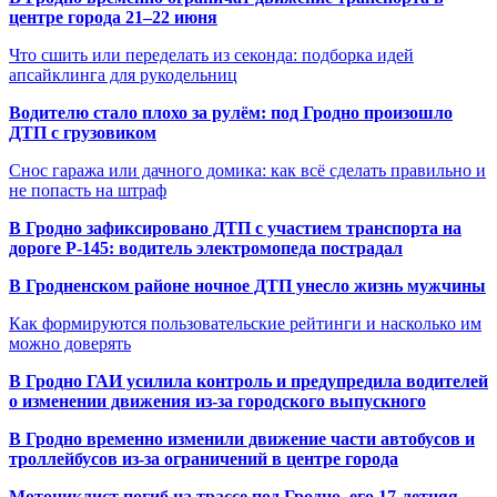
центре города 21–22 июня
Что сшить или переделать из секонда: подборка идей
апсайклинга для рукодельниц
Водителю стало плохо за рулём: под Гродно произошло
ДТП с грузовиком
Снос гаража или дачного домика: как всё сделать правильно и
не попасть на штраф
В Гродно зафиксировано ДТП с участием транспорта на
дороге Р-145: водитель электромопеда пострадал
В Гродненском районе ночное ДТП унесло жизнь мужчины
Как формируются пользовательские рейтинги и насколько им
можно доверять
В Гродно ГАИ усилила контроль и предупредила водителей
о изменении движения из-за городского выпускного
В Гродно временно изменили движение части автобусов и
троллейбусов из-за ограничений в центре города
Мотоциклист погиб на трассе под Гродно, его 17-летняя