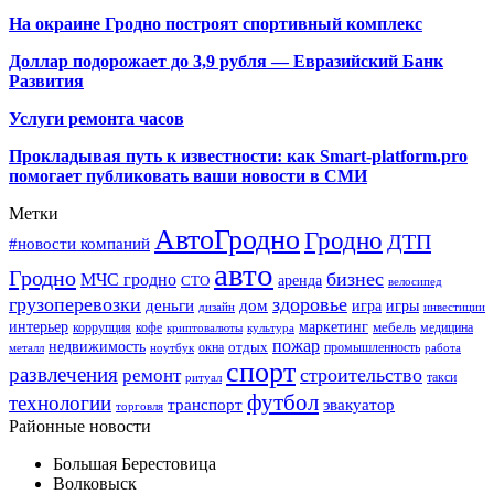
На окраине Гродно построят спортивный
комплекс
Доллар подорожает до 3,9 рубля — Евразийский Банк
Развития
Услуги ремонта часов
Прокладывая путь к известности: как Smart-platform.pro
помогает публиковать ваши новости в СМИ
Метки
АвтоГродно
Гродно
ДТП
#новости компаний
авто
Гродно
бизнес
МЧС гродно
аренда
СТО
велосипед
грузоперевозки
здоровье
деньги
дом
игра
игры
дизайн
инвестиции
интерьер
маркетинг
мебель
коррупция
кофе
медицина
криптовалюты
культура
пожар
недвижимость
отдых
окна
промышленность
металл
ноутбук
работа
спорт
развлечения
строительство
ремонт
такси
ритуал
футбол
технологии
транспорт
эвакуатор
торговля
Районные новости
Большая Берестовица
Волковыск