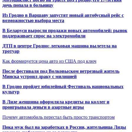
дочь попала в больницу
Из Гродно в Варшаву запустят новый автобусный рейс с
возможностью выбора места
В Беларуси выросли продажи новых автомобилей: рынок
поддерживает спрос на электромобили
ДТП в центре Гродно: легковая машина вылетела на
тротуар
Как формируется цена авто из США под ключ
После фестиваля под Волковыском нетрезвый житель
Минска устроил драку с милицией
В Гродно пройдет юбилейный Фестиваль национальных
культур
В Лиде женщина оформляла кредиты на коллег и
проигрывала деньги в азартные игры
Почему автомобиль перестал быть просто транспортом
Пока муж был на заработках в России, жительница Лиды