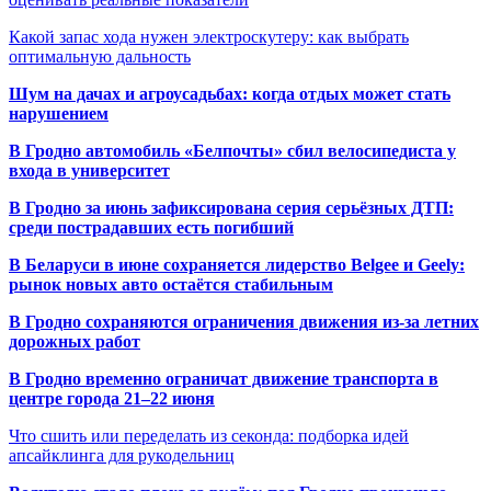
Какой запас хода нужен электроскутеру: как выбрать
оптимальную дальность
Шум на дачах и агроусадьбах: когда отдых может стать
нарушением
В Гродно автомобиль «Белпочты» сбил велосипедиста у
входа в университет
В Гродно за июнь зафиксирована серия серьёзных ДТП:
среди пострадавших есть погибший
В Беларуси в июне сохраняется лидерство Belgee и Geely:
рынок новых авто остаётся стабильным
В Гродно сохраняются ограничения движения из-за летних
дорожных работ
В Гродно временно ограничат движение транспорта в
центре города 21–22 июня
Что сшить или переделать из секонда: подборка идей
апсайклинга для рукодельниц