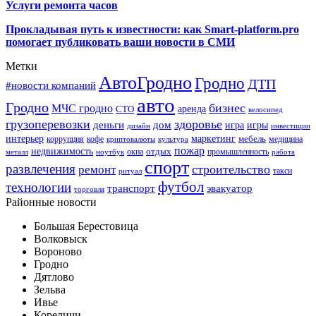
Услуги ремонта часов
Прокладывая путь к известности: как Smart-platform.pro
помогает публиковать ваши новости в СМИ
Метки
АвтоГродно
Гродно
ДТП
#новости компаний
авто
Гродно
бизнес
МЧС гродно
аренда
СТО
велосипед
грузоперевозки
здоровье
деньги
дом
игра
игры
дизайн
инвестиции
интерьер
маркетинг
мебель
коррупция
кофе
медицина
криптовалюты
культура
пожар
недвижимость
отдых
окна
промышленность
металл
ноутбук
работа
спорт
развлечения
строительство
ремонт
такси
ритуал
футбол
технологии
транспорт
эвакуатор
торговля
Районные новости
Большая Берестовица
Волковыск
Вороново
Гродно
Дятлово
Зельва
Ивье
Кореличи