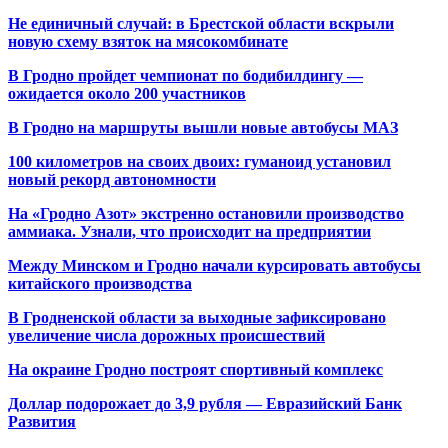
Не единичный случай: в Брестской области вскрыли
новую схему взяток на мясокомбинате
В Гродно пройдет чемпионат по бодибилдингу —
ожидается около 200 участников
В Гродно на маршруты вышли новые автобусы МАЗ
100 километров на своих двоих: гуманоид установил
новый рекорд автономности
На «Гродно Азот» экстренно остановили производство
аммиака. Узнали, что происходит на предприятии
Между Минском и Гродно начали курсировать автобусы
китайского производства
В Гродненской области за выходные зафиксировано
увеличение числа дорожных происшествий
На окраине Гродно построят спортивный
комплекс
Доллар подорожает до 3,9 рубля — Евразийский Банк
Развития