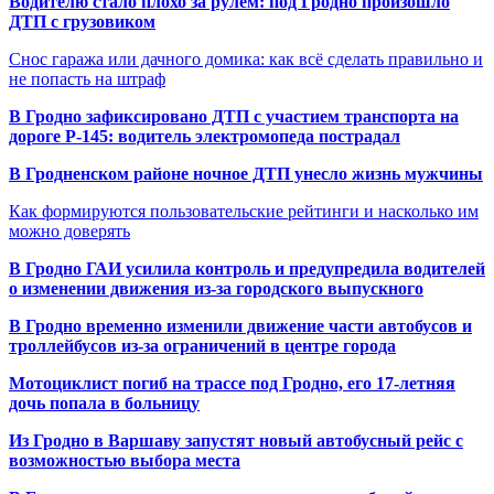
Водителю стало плохо за рулём: под Гродно произошло
ДТП с грузовиком
Снос гаража или дачного домика: как всё сделать правильно и
не попасть на штраф
В Гродно зафиксировано ДТП с участием транспорта на
дороге Р-145: водитель электромопеда пострадал
В Гродненском районе ночное ДТП унесло жизнь мужчины
Как формируются пользовательские рейтинги и насколько им
можно доверять
В Гродно ГАИ усилила контроль и предупредила водителей
о изменении движения из-за городского выпускного
В Гродно временно изменили движение части автобусов и
троллейбусов из-за ограничений в центре города
Мотоциклист погиб на трассе под Гродно, его 17-летняя
дочь попала в больницу
Из Гродно в Варшаву запустят новый автобусный рейс с
возможностью выбора места