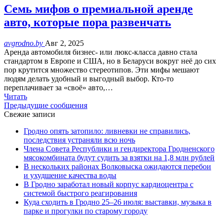
Семь мифов о премиальной аренде
авто, которые пора развенчать
avgrodno.by
Авг 2, 2025
Аренда автомобиля бизнес- или люкс-класса давно стала
стандартом в Европе и США, но в Беларуси вокруг неё до сих
пор крутится множество стереотипов. Эти мифы мешают
людям делать удобный и выгодный выбор. Кто-то
переплачивает за «своё» авто,…
Читать
Предыдущие сообщения
Свежие записи
Гродно опять затопило: ливневки не справились,
последствия устраняли всю ночь
Члена Совета Республики и гендиректора Гродненского
мясокомбината будут судить за взятки на 1,8 млн рублей
В нескольких районах Волковыска ожидаются перебои
и ухудшение качества воды
В Гродно заработал новый корпус кардиоцентра с
системой быстрого реагирования
Куда сходить в Гродно 25–26 июля: выставки, музыка в
парке и прогулки по старому городу