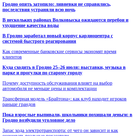
Гродно опять затопило: ливневки не справились,
последствия устраняли всю ночь
В нескольких районах Волковыска ожидаются перебои и
ухудшение качества воды
В Гродно заработал новый корпус кардиоцентра с
системой быстрого реагирования
Как современные банковские сервисы экономят время
клиентов
Куда сходить в Гродно 25–26 июля: выставки, музыка в
парке и прогулки по старому городу
Почему доступность обслуживания влияет на выбор
автомобиля не меньше цены и комплектации
Трансферная модель «Брайтона»: как клуб находит игроков
раньше грандов
Пока взрослые выпивали, школьники похищали деньги: в
Гродно возбудили уголовное дело
Запас хода электротранспорта: от чего он зависит и как
оценивать реальные показатели