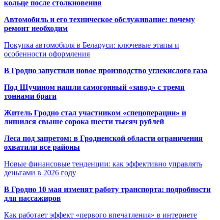
кольце после столкновения
Автомобиль и его техническое обслуживание: почему
ремонт необходим
Покупка автомобиля в Беларуси: ключевые этапы и
особенности оформления
В Гродно запустили новое производство углекислого газа
Под Щучином нашли самогонный «завод» с тремя
тоннами браги
Житель Гродно стал участником «спецоперации» и
лишился свыше сорока шести тысяч рублей
Леса под запретом: в Гродненской области ограничения
охватили все районы
Новые финансовые тенденции: как эффективно управлять
деньгами в 2026 году
В Гродно 10 мая изменят работу транспорта: подробности
для пассажиров
Как работает эффект «первого впечатления» в интернете