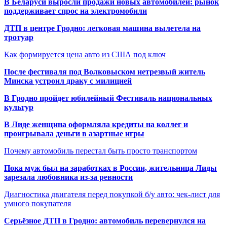
В Беларуси выросли продажи новых автомобилей: рынок
поддерживает спрос на электромобили
ДТП в центре Гродно: легковая машина вылетела на
тротуар
Как формируется цена авто из США под ключ
После фестиваля под Волковыском нетрезвый житель
Минска устроил драку с милицией
В Гродно пройдет юбилейный Фестиваль национальных
культур
В Лиде женщина оформляла кредиты на коллег и
проигрывала деньги в азартные игры
Почему автомобиль перестал быть просто транспортом
Пока муж был на заработках в России, жительница Лиды
зарезала любовника из-за ревности
Диагностика двигателя перед покупкой б/у авто: чек-лист для
умного покупателя
Серьёзное ДТП в Гродно: автомобиль перевернулся на