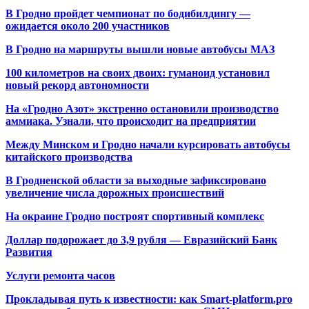
В Гродно пройдет чемпионат по бодибилдингу —
ожидается около 200 участников
В Гродно на маршруты вышли новые автобусы МАЗ
100 километров на своих двоих: гуманоид установил
новый рекорд автономности
На «Гродно Азот» экстренно остановили производство
аммиака. Узнали, что происходит на предприятии
Между Минском и Гродно начали курсировать автобусы
китайского производства
В Гродненской области за выходные зафиксировано
увеличение числа дорожных происшествий
На окраине Гродно построят спортивный
комплекс
Доллар подорожает до 3,9 рубля — Евразийский Банк
Развития
Услуги ремонта часов
Прокладывая путь к известности: как Smart-platform.pro