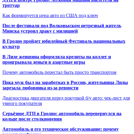
тротуар
Как формируется цена авто из США под ключ
После фестиваля под Волковыском нетрезвый житель
Минска устроил драку с милицией
В Гродно пройдет юбилейный Фестиваль национальных
культур
В Лиде женщина оформляла кредиты на коллег и
проигрывала деньги в азартные игры
Почему автомобиль перестал быть просто транспортом
Пока муж был на заработках в России, жительница Лиды
зарезала любовника из-за ревности
Диагностика двигателя перед покупкой б/у авто: чек-лист для
умного покупателя
Серьёзное ДТП в Гродно: автомобиль перевернулся на
кольце после столкновения
Автомобиль и его техническое обслуживание: почему