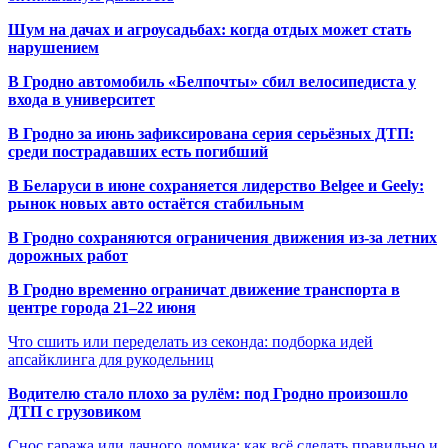
Шум на дачах и агроусадьбах: когда отдых может стать
нарушением
В Гродно автомобиль «Белпочты» сбил велосипедиста у
входа в университет
В Гродно за июнь зафиксирована серия серьёзных ДТП:
среди пострадавших есть погибший
В Беларуси в июне сохраняется лидерство Belgee и Geely:
рынок новых авто остаётся стабильным
В Гродно сохраняются ограничения движения из-за летних
дорожных работ
В Гродно временно ограничат движение транспорта в
центре города 21–22 июня
Что сшить или переделать из секонда: подборка идей
апсайклинга для рукодельниц
Водителю стало плохо за рулём: под Гродно произошло
ДТП с грузовиком
Снос гаража или дачного домика: как всё сделать правильно и