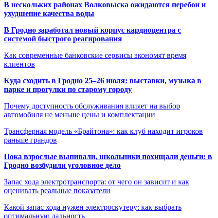
В нескольких районах Волковыска ожидаются перебои и
ухудшение качества воды
В Гродно заработал новый корпус кардиоцентра с
системой быстрого реагирования
Как современные банковские сервисы экономят время
клиентов
Куда сходить в Гродно 25–26 июля: выставки, музыка в
парке и прогулки по старому городу
Почему доступность обслуживания влияет на выбор
автомобиля не меньше цены и комплектации
Трансферная модель «Брайтона»: как клуб находит игроков
раньше грандов
Пока взрослые выпивали, школьники похищали деньги: в
Гродно возбудили уголовное дело
Запас хода электротранспорта: от чего он зависит и как
оценивать реальные показатели
Какой запас хода нужен электроскутеру: как выбрать
оптимальную дальность