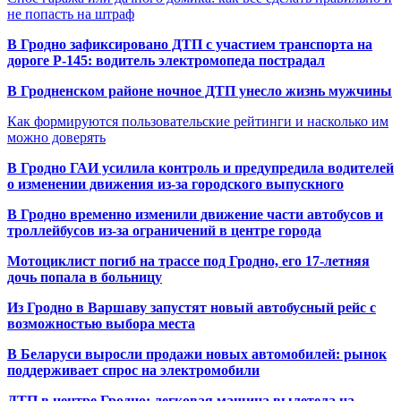
не попасть на штраф
В Гродно зафиксировано ДТП с участием транспорта на
дороге Р-145: водитель электромопеда пострадал
В Гродненском районе ночное ДТП унесло жизнь мужчины
Как формируются пользовательские рейтинги и насколько им
можно доверять
В Гродно ГАИ усилила контроль и предупредила водителей
о изменении движения из-за городского выпускного
В Гродно временно изменили движение части автобусов и
троллейбусов из-за ограничений в центре города
Мотоциклист погиб на трассе под Гродно, его 17-летняя
дочь попала в больницу
Из Гродно в Варшаву запустят новый автобусный рейс с
возможностью выбора места
В Беларуси выросли продажи новых автомобилей: рынок
поддерживает спрос на электромобили
ДТП в центре Гродно: легковая машина вылетела на