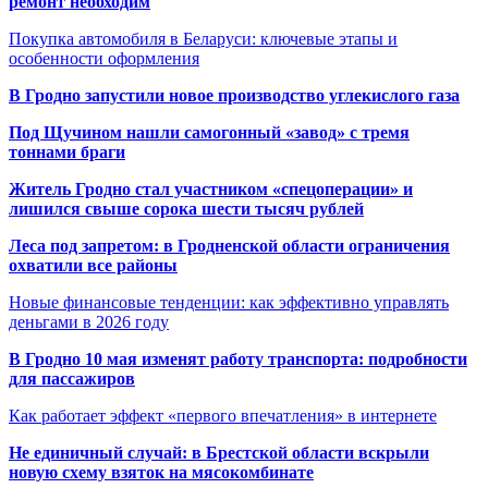
ремонт необходим
Покупка автомобиля в Беларуси: ключевые этапы и
особенности оформления
В Гродно запустили новое производство углекислого газа
Под Щучином нашли самогонный «завод» с тремя
тоннами браги
Житель Гродно стал участником «спецоперации» и
лишился свыше сорока шести тысяч рублей
Леса под запретом: в Гродненской области ограничения
охватили все районы
Новые финансовые тенденции: как эффективно управлять
деньгами в 2026 году
В Гродно 10 мая изменят работу транспорта: подробности
для пассажиров
Как работает эффект «первого впечатления» в интернете
Не единичный случай: в Брестской области вскрыли
новую схему взяток на мясокомбинате