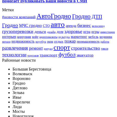
помогает публиковать ваши новости в СМИ
Метки
АвтоГродно
Гродно
ДТП
#новости компаний
авто
Гродно
бизнес
МЧС гродно
аренда
СТО
велосипед
грузоперевозки
здоровье
деньги
дом
игра
игры
дизайн
инвестиции
интерьер
маркетинг
мебель
коррупция
кофе
медицина
криптовалюты
культура
пожар
недвижимость
отдых
окна
промышленность
металл
ноутбук
работа
спорт
развлечения
строительство
ремонт
такси
ритуал
футбол
технологии
транспорт
эвакуатор
торговля
Районные новости
Большая Берестовица
Волковыск
Вороново
Гродно
Дятлово
Зельва
Ивье
Кореличи
Лида
Мосты
Новогрудок