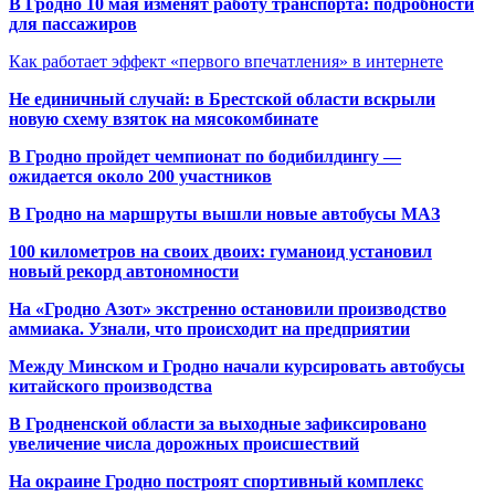
В Гродно 10 мая изменят работу транспорта: подробности
для пассажиров
Как работает эффект «первого впечатления» в интернете
Не единичный случай: в Брестской области вскрыли
новую схему взяток на мясокомбинате
В Гродно пройдет чемпионат по бодибилдингу —
ожидается около 200 участников
В Гродно на маршруты вышли новые автобусы МАЗ
100 километров на своих двоих: гуманоид установил
новый рекорд автономности
На «Гродно Азот» экстренно остановили производство
аммиака. Узнали, что происходит на предприятии
Между Минском и Гродно начали курсировать автобусы
китайского производства
В Гродненской области за выходные зафиксировано
увеличение числа дорожных происшествий
На окраине Гродно построят спортивный
комплекс