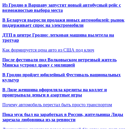
Из Гродно в Варшаву запустят новый автобусный рейс с
возможностью выбора места
В Беларуси выросли продажи новых автомобилей: рынок
поддерживает спрос на электромобили
ДТП в центре Гродно: легковая машина вылетела на
тротуар
Как формируется цена авто из США под ключ
После фестиваля под Волковыском нетрезвый житель
Минска устроил драку с милицией
В Гродно пройдет юбилейный Фестиваль национальных
культур
В Лиде женщина оформляла кредиты на коллег и
проигрывала деньги в азартные игры
Почему автомобиль перестал быть просто транспортом
Пока муж был на заработках в России, жительница Лиды
зарезала любовника из-за ревности