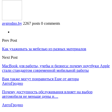
avgrodno.by
2267 posts
0 comments
Prev Post
Как ухаживать за мебелью из разных материалов
Next Post
MacBook для работы, учебы и бизнеса: почему ноутбуки Apple
стали стандартом современной мобильной работы
Вам также могут понравиться
Еще от автора
АвтоГродно
Почему доступность обслуживания влияет на выбор
автомобиля не меньше цены и…
АвтоГродно