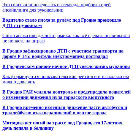
Что сшить или переделать из секонда: подборка идей
апсайклинга для рукодельниц
Водителю стало плохо за рулём: под Гродно произошло
ДТП с грузовиком
Снос гаража или дачного домика: как всё сделать правильно и
не попасть на штраф
В Гродно зафиксировано ДТП с участием транспорта на
дороге Р-145: водитель электромопеда пострадал
В Гродненском районе ночное ДТП унесло жизнь мужчины
Как формируются пользовательские рейтинги и насколько им
можно доверять
В Гродно ГАИ усилила контроль и предупредила водителей
о изменении движения из-за городского выпускного
В Гродно временно изменили движение части автобусов и
троллейбусов из-за ограничений в центре города
Мотоциклист погиб на трассе под Гродно, его 17-летняя
дочь попала в больницу