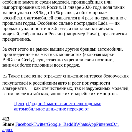
особенно заметно среди моделей, произведённых или
импортированных из
Россия
. В январе 2026 года доля таких
машин упала с 38 % до 15 % рынка, а объём продаж
российских автомобилей сократился в 4 раза по сравнению с
прошлым годом. Особенно сильно пострадали Lada — их
продажи упали почти в 3,6 раза, а поставки китайских
моделей, собранных в России (например Haval), практически
прекратились.
За счёт этого на рынок вышли другие бренды: автомобили,
произведённые на местных мощностях (включая марки
BelGee и Geely), существенно укрепили свои позиции,
занимая более половины всех продаж.
📉 Такое изменение отражает снижение интереса белорусских
покупателей к российским авто и рост популярности
альтернатив — как отечественных, так и зарубежных моделей,
в том числе китайских, японских и корейских импортов.
Центр Гродно 1 марта станет пешеходным:
автомобильное движение перекроют
413
Share
Facebook
Twitter
Google+
ReddIt
WhatsApp
Pinterest
Эл.
адрес