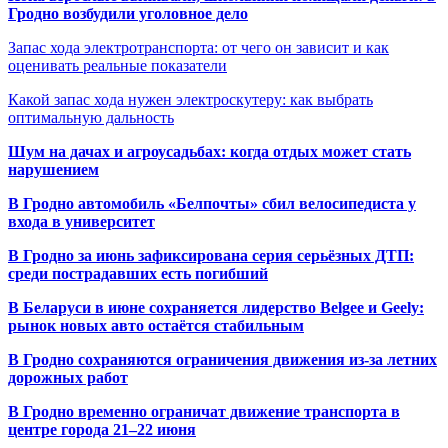
Гродно возбудили уголовное дело
Запас хода электротранспорта: от чего он зависит и как
оценивать реальные показатели
Какой запас хода нужен электроскутеру: как выбрать
оптимальную дальность
Шум на дачах и агроусадьбах: когда отдых может стать
нарушением
В Гродно автомобиль «Белпочты» сбил велосипедиста у
входа в университет
В Гродно за июнь зафиксирована серия серьёзных ДТП:
среди пострадавших есть погибший
В Беларуси в июне сохраняется лидерство Belgee и Geely:
рынок новых авто остаётся стабильным
В Гродно сохраняются ограничения движения из-за летних
дорожных работ
В Гродно временно ограничат движение транспорта в
центре города 21–22 июня