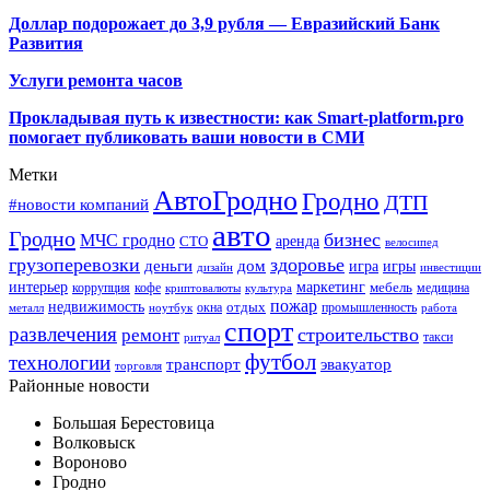
Доллар подорожает до 3,9 рубля — Евразийский Банк
Развития
Услуги ремонта часов
Прокладывая путь к известности: как Smart-platform.pro
помогает публиковать ваши новости в СМИ
Метки
АвтоГродно
Гродно
ДТП
#новости компаний
авто
Гродно
бизнес
МЧС гродно
аренда
СТО
велосипед
грузоперевозки
здоровье
деньги
дом
игра
игры
дизайн
инвестиции
интерьер
маркетинг
мебель
коррупция
кофе
медицина
криптовалюты
культура
пожар
недвижимость
отдых
окна
промышленность
металл
ноутбук
работа
спорт
развлечения
строительство
ремонт
такси
ритуал
футбол
технологии
транспорт
эвакуатор
торговля
Районные новости
Большая Берестовица
Волковыск
Вороново
Гродно