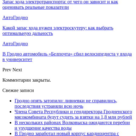
Запас хода электротранспорта: от чего он зависит и как
оценивать реальные показатели
АвтоГродно
Какой запас хода нужен электроскутеру: как выбрать
оптимальную дальность
АвтоГродно
В Гродно автомобиль «Белпочта» сбил велосипедиста у входа
в университет
Prev
Next
Комментарии закрыты.
Свежие записи
Гродно опять затопило: ливневки не справились,
последствия устраняли всю ночь
Члена Совета Республики и гендиректора Гродненского
мясокомбината будут судить за взятки на 1,8 млн рублей
В нескольких районах Волковыска ожидаются перебои
и ухудшение качества воды
В Гродно заработал новый корпус кардиоцентра с