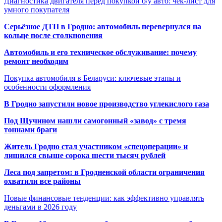
Диагностика двигателя перед покупкой б/у авто: чек-лист для
умного покупателя
Серьёзное ДТП в Гродно: автомобиль перевернулся на
кольце после столкновения
Автомобиль и его техническое обслуживание: почему
ремонт необходим
Покупка автомобиля в Беларуси: ключевые этапы и
особенности оформления
В Гродно запустили новое производство углекислого газа
Под Щучином нашли самогонный «завод» с тремя
тоннами браги
Житель Гродно стал участником «спецоперации» и
лишился свыше сорока шести тысяч рублей
Леса под запретом: в Гродненской области ограничения
охватили все районы
Новые финансовые тенденции: как эффективно управлять
деньгами в 2026 году