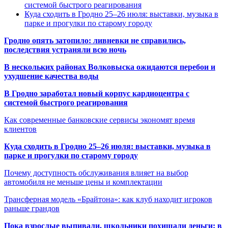
системой быстрого реагирования
Куда сходить в Гродно 25–26 июля: выставки, музыка в
парке и прогулки по старому городу
Гродно опять затопило: ливневки не справились,
последствия устраняли всю ночь
В нескольких районах Волковыска ожидаются перебои и
ухудшение качества воды
В Гродно заработал новый корпус кардиоцентра с
системой быстрого реагирования
Как современные банковские сервисы экономят время
клиентов
Куда сходить в Гродно 25–26 июля: выставки, музыка в
парке и прогулки по старому городу
Почему доступность обслуживания влияет на выбор
автомобиля не меньше цены и комплектации
Трансферная модель «Брайтона»: как клуб находит игроков
раньше грандов
Пока взрослые выпивали, школьники похищали деньги: в