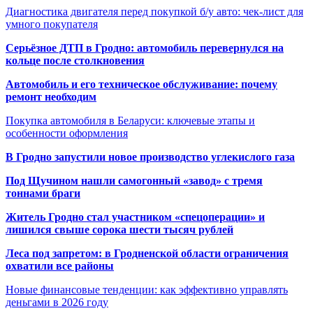
Диагностика двигателя перед покупкой б/у авто: чек-лист для
умного покупателя
Серьёзное ДТП в Гродно: автомобиль перевернулся на
кольце после столкновения
Автомобиль и его техническое обслуживание: почему
ремонт необходим
Покупка автомобиля в Беларуси: ключевые этапы и
особенности оформления
В Гродно запустили новое производство углекислого газа
Под Щучином нашли самогонный «завод» с тремя
тоннами браги
Житель Гродно стал участником «спецоперации» и
лишился свыше сорока шести тысяч рублей
Леса под запретом: в Гродненской области ограничения
охватили все районы
Новые финансовые тенденции: как эффективно управлять
деньгами в 2026 году