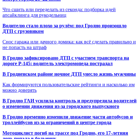
Что сшить или переделать из секонда: подборка идей
апсайклинга для рукодельниц
Водителю стало плохо за рулём: под Гродно произошло
ДТП с грузовиком
Снос гаража или дачного домика: как всё сделать правильно и
не попасть на штраф
В Гродно зафиксировано ДТП с участием транспорта на
дороге Р-145: водитель электромопеда пострадал
В Гродненском районе ночное ДТП унесло жизнь мужчины
Как формируются пользовательские рейтинги и насколько им
можно доверять
В Гродно ГАИ усилила контроль и предупредила водителей
о изменении движения из-за городского выпускного
В Гродно временно изменили движение части автобусов и
троллейбусов из-за ограничений в центре города
Мотоциклист погиб на трассе под Гродно, его 17-летняя
дочь попала в больницу