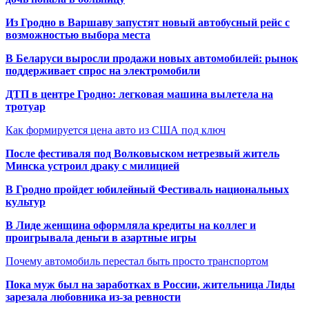
Из Гродно в Варшаву запустят новый автобусный рейс с
возможностью выбора места
В Беларуси выросли продажи новых автомобилей: рынок
поддерживает спрос на электромобили
ДТП в центре Гродно: легковая машина вылетела на
тротуар
Как формируется цена авто из США под ключ
После фестиваля под Волковыском нетрезвый житель
Минска устроил драку с милицией
В Гродно пройдет юбилейный Фестиваль национальных
культур
В Лиде женщина оформляла кредиты на коллег и
проигрывала деньги в азартные игры
Почему автомобиль перестал быть просто транспортом
Пока муж был на заработках в России, жительница Лиды
зарезала любовника из-за ревности