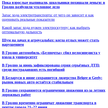
Пока взрослые выпивали, школьники похищали деньги: в
Гродно возбудили уголовное дело
Запас хода электротранспорта: от чего он зависит и как
оценивать реальные показатели
Какой запас хода нужен электроскутеру: как выбрать
оптимальную дальность
Шум на дачах и агроусадьбах: когда отдых может стать
нарушением
В Гродно автомобиль «Белпочты» сбил велосипедиста у
входа в университет
В Гродно за июнь зафиксирована серия серьёзных ДТП:
среди пострадавших есть погибший
В Беларуси в июне сохраняется лидерство Belgee и Geely:
рынок новых авто остаётся стабильным
В Гродно сохраняются ограничения движения из-за летних
дорожных работ
В Гродно временно ограничат движение транспорта в
центре города 21–22 июня