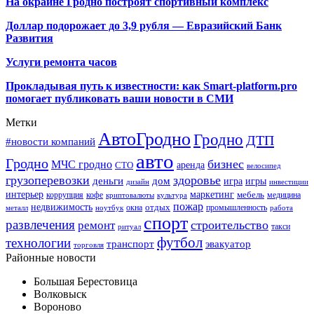
На окраине Гродно построят спортивный
комплекс
Доллар подорожает до 3,9 рубля — Евразийский Банк
Развития
Услуги ремонта часов
Прокладывая путь к известности: как Smart-platform.pro
помогает публиковать ваши новости в СМИ
Метки
АвтоГродно
Гродно
ДТП
#новости компаний
авто
Гродно
бизнес
МЧС гродно
аренда
СТО
велосипед
грузоперевозки
здоровье
деньги
дом
игра
игры
дизайн
инвестиции
интерьер
маркетинг
мебель
коррупция
кофе
медицина
криптовалюты
культура
пожар
недвижимость
отдых
окна
промышленность
металл
ноутбук
работа
спорт
развлечения
строительство
ремонт
такси
ритуал
футбол
технологии
транспорт
эвакуатор
торговля
Районные новости
Большая Берестовица
Волковыск
Вороново