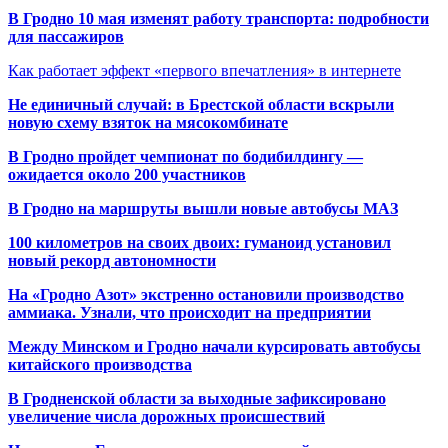
В Гродно 10 мая изменят работу транспорта: подробности
для пассажиров
Как работает эффект «первого впечатления» в интернете
Не единичный случай: в Брестской области вскрыли
новую схему взяток на мясокомбинате
В Гродно пройдет чемпионат по бодибилдингу —
ожидается около 200 участников
В Гродно на маршруты вышли новые автобусы МАЗ
100 километров на своих двоих: гуманоид установил
новый рекорд автономности
На «Гродно Азот» экстренно остановили производство
аммиака. Узнали, что происходит на предприятии
Между Минском и Гродно начали курсировать автобусы
китайского производства
В Гродненской области за выходные зафиксировано
увеличение числа дорожных происшествий