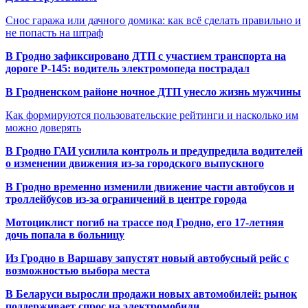
Снос гаража или дачного домика: как всё сделать правильно и
не попасть на штраф
В Гродно зафиксировано ДТП с участием транспорта на
дороге Р-145: водитель электромопеда пострадал
В Гродненском районе ночное ДТП унесло жизнь мужчины
Как формируются пользовательские рейтинги и насколько им
можно доверять
В Гродно ГАИ усилила контроль и предупредила водителей
о изменении движения из-за городского выпускного
В Гродно временно изменили движение части автобусов и
троллейбусов из-за ограничений в центре города
Мотоциклист погиб на трассе под Гродно, его 17-летняя
дочь попала в больницу
Из Гродно в Варшаву запустят новый автобусный рейс с
возможностью выбора места
В Беларуси выросли продажи новых автомобилей: рынок
поддерживает спрос на электромобили