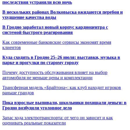
последствия устраняли всю ночь
В нескольких районах Волковыска ожидаются перебои и
ухудшение качества воды
В Гродно заработал новый корпус кардиоцентра с
системой быстрого реагирования
Как современные банковские сервисы экономят время
клиентов
Куда сходить в Гродно 25–26 июля: выставки, музыка в
парке и прогулки по старому городу
Почему доступность обслуживания влияет на выбор
автомобиля не меньше цены и комплектации
Трансферная модель «Брайтона»: как клуб находит игроков
раньше грандов
Пока взрослые выпивали, школьники похищали деньги: в
Гродно возбудили уголовное дело
Запас хода электротранспорта: от чего он зависит и как
оценивать реальные показатели