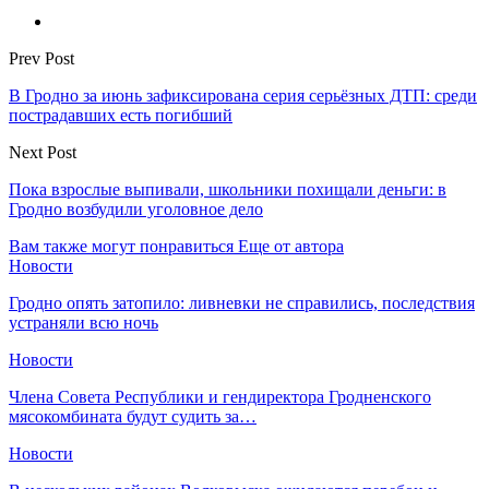
Prev Post
В Гродно за июнь зафиксирована серия серьёзных ДТП: среди
пострадавших есть погибший
Next Post
Пока взрослые выпивали, школьники похищали деньги: в
Гродно возбудили уголовное дело
Вам также могут понравиться
Еще от автора
Новости
Гродно опять затопило: ливневки не справились, последствия
устраняли всю ночь
Новости
Члена Совета Республики и гендиректора Гродненского
мясокомбината будут судить за…
Новости