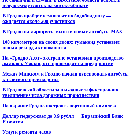
новую схему взяток на мясокомбинате
В Гродно пройдет чемпионат по бодибилдингу —
ожидается около 200 участников
В Гродно на маршруты вышли новые автобусы МАЗ
100 километров на своих двоих: гуманоид установил
новый рекорд автономности
На «Гродно Азот» экстренно остановили производство
аммиака. Узнали, что происходит на предприятии
Между Минском и Гродно начали курсировать автобусы
китайского производства
В Гродненской области за выходные зафиксировано
увеличение числа дорожных происшествий
На окраине Гродно построят спортивный
комплекс
Доллар подорожает до 3,9 рубля — Евразийский Банк
Развития
Услуги ремонта часов