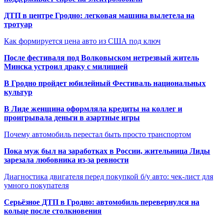
ДТП в центре Гродно: легковая машина вылетела на
тротуар
Как формируется цена авто из США под ключ
После фестиваля под Волковыском нетрезвый житель
Минска устроил драку с милицией
В Гродно пройдет юбилейный Фестиваль национальных
культур
В Лиде женщина оформляла кредиты на коллег и
проигрывала деньги в азартные игры
Почему автомобиль перестал быть просто транспортом
Пока муж был на заработках в России, жительница Лиды
зарезала любовника из-за ревности
Диагностика двигателя перед покупкой б/у авто: чек-лист для
умного покупателя
Серьёзное ДТП в Гродно: автомобиль перевернулся на
кольце после столкновения