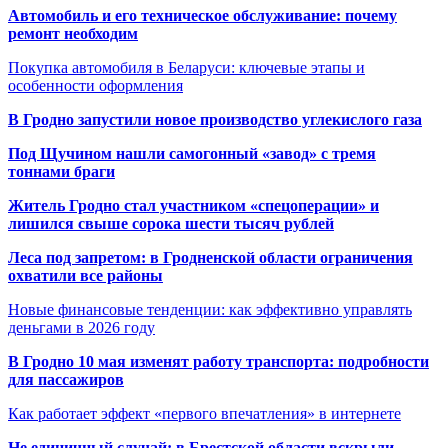
Автомобиль и его техническое обслуживание: почему
ремонт необходим
Покупка автомобиля в Беларуси: ключевые этапы и
особенности оформления
В Гродно запустили новое производство углекислого газа
Под Щучином нашли самогонный «завод» с тремя
тоннами браги
Житель Гродно стал участником «спецоперации» и
лишился свыше сорока шести тысяч рублей
Леса под запретом: в Гродненской области ограничения
охватили все районы
Новые финансовые тенденции: как эффективно управлять
деньгами в 2026 году
В Гродно 10 мая изменят работу транспорта: подробности
для пассажиров
Как работает эффект «первого впечатления» в интернете
Не единичный случай: в Брестской области вскрыли