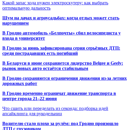
Какой запас хода нужен электроскутеру: как выбрать
оптимальную дальность
Шум на дачах и агроусадьбах: когда отдых может стать
нарушением
В Гродно автомобиль «Белпочты» сбил велосипедиста у
входа в университет
В Гродно за июнь зафиксирована серия серьёзных ДТП:
среди пострадавших есть погибший
В Беларуси в июне сохраняется лидерство Belgee и Geely:
рынок новых авто остаётся стабильным
В Гродно сохраняются ограничения движения из-за летних
дорожных работ
В Гродно временно ограничат движение транспорта в
центре города 21–22 июня
Что сшить или переделать из секонда: подборка идей
апсайклинга для рукодельниц
Водителю стало плохо за рулём: под Гродно произошло
ДТП с грузовиком