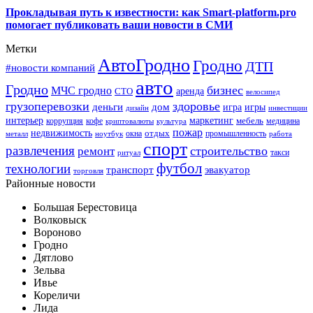
Прокладывая путь к известности: как Smart-platform.pro
помогает публиковать ваши новости в СМИ
Метки
АвтоГродно
Гродно
ДТП
#новости компаний
авто
Гродно
бизнес
МЧС гродно
аренда
СТО
велосипед
грузоперевозки
здоровье
деньги
дом
игра
игры
дизайн
инвестиции
интерьер
маркетинг
мебель
коррупция
кофе
медицина
криптовалюты
культура
пожар
недвижимость
отдых
окна
промышленность
металл
ноутбук
работа
спорт
развлечения
строительство
ремонт
такси
ритуал
футбол
технологии
транспорт
эвакуатор
торговля
Районные новости
Большая Берестовица
Волковыск
Вороново
Гродно
Дятлово
Зельва
Ивье
Кореличи
Лида