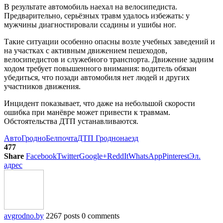
В результате автомобиль наехал на велосипедиста.
Предварительно, серьёзных травм удалось избежать: у
мужчины диагностировали ссадины и ушибы ног.
Такие ситуации особенно опасны возле учебных заведений и
на участках с активным движением пешеходов,
велосипедистов и служебного транспорта. Движение задним
ходом требует повышенного внимания: водитель обязан
убедиться, что позади автомобиля нет людей и других
участников движения.
Инцидент показывает, что даже на небольшой скорости
ошибка при манёвре может привести к травмам.
Обстоятельства ДТП устанавливаются.
АвтоГродно
Белпочта
ДТП Гродно
наезд
477
Share
Facebook
Twitter
Google+
ReddIt
WhatsApp
Pinterest
Эл.
адрес
avgrodno.by
2267 posts
0 comments