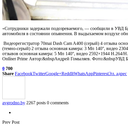
«Сотрудники задержали подозреваемого, — сообщили в УВД Бр
автомобиля в состоянии опьянения. В выдыхаемом воздухе обна
Видеорегистратор 70mai Dash Cam A400 (серый)
4 отзыва
основ
(темно-серый)
2 отзыва
основная камера: 3 Мп 140°, видео 230
отзывов
основная камера: 5 Мп 140°, видео 2592×1944 H.264/H.
Onlíner Prime Автор:&nbspАндрей Гомыляев. Фото:&nbspУВД Б
0
700
Share
Facebook
Twitter
Google+
ReddIt
WhatsApp
Pinterest
Эл. адрес
avgrodno.by
2267 posts
0 comments
Prev Post