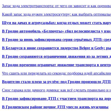
Запас хода электротранспорта: от чего он зависит и как оценив
Какой запас хода нужен электроскутеру: как выбрать оптималь
Шум на дачах и агроусадьбах: когда отдых может стать на
В Гродно автомобиль «Белпочты» сбил велосипедиста у вхо
В Гродно за июнь зафиксирована серия серьёзных ДТП: сре
В Беларуси в июне сохраняется лидерство Belgee и Geely: 
В Гродно сохраняются ограничения движения из-за летних
В Гродно временно ограничат движение транспорта в центр
Что сшить или переделать из секонда: подборка идей апсайкли
Водителю стало плохо за рулём: под Гродно произошло ДТП
Снос гаража или дачного домика: как всё сделать правильно и 
В Гродно зафиксировано ДТП с участием транспорта на доро
В Гродненском районе ночное ДТП унесло жизнь мужчины