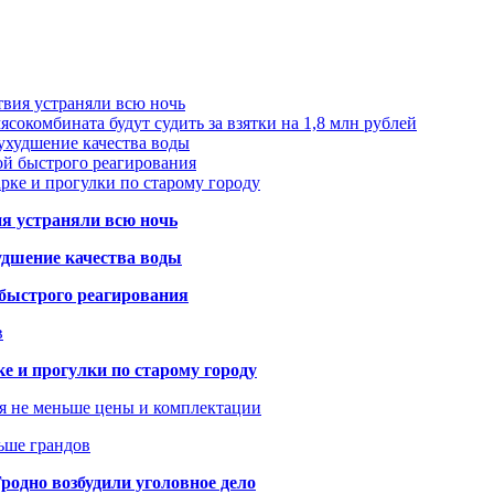
твия устраняли всю ночь
сокомбината будут судить за взятки на 1,8 млн рублей
ухудшение качества воды
ой быстрого реагирования
арке и прогулки по старому городу
ия устраняли всю ночь
удшение качества воды
 быстрого реагирования
в
ке и прогулки по старому городу
я не меньше цены и комплектации
ьше грандов
одно возбудили уголовное дело