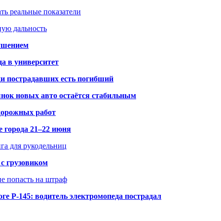
ать реальные показатели
ную дальность
рушением
да в университет
ди пострадавших есть погибший
рынок новых авто остаётся стабильным
 дорожных работ
е города 21–22 июня
нга для рукодельниц
 с грузовиком
не попасть на штраф
ге Р-145: водитель электромопеда пострадал