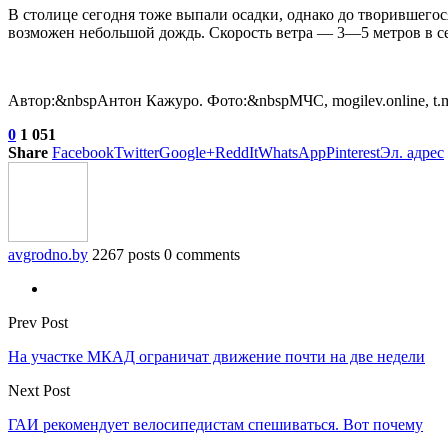
В столице сегодня тоже выпали осадки, однако до творившего
возможен небольшой дождь. Скорость ветра — 3—5 метров в с
Автор:&nbspАнтон Кажуро. Фото:&nbspМЧС, mogilev.online, t.
0
1 051
Share
Facebook
Twitter
Google+
ReddIt
WhatsApp
Pinterest
Эл. адрес
avgrodno.by
2267 posts
0 comments
Prev Post
На участке МКАД ограничат движение почти на две недели
Next Post
ГАИ рекомендует велосипедистам спешиваться. Вот почему