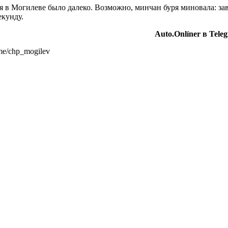
ся в Могилеве было далеко. Возможно, минчан буря миновала: з
екунду.
Auto.Onlíner в Tel
me/chp_mogilev