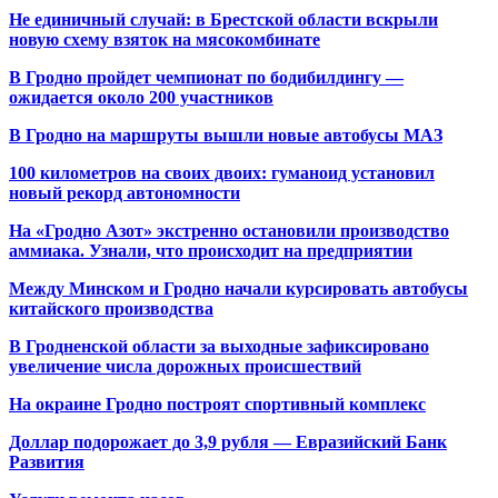
Не единичный случай: в Брестской области вскрыли
новую схему взяток на мясокомбинате
В Гродно пройдет чемпионат по бодибилдингу —
ожидается около 200 участников
В Гродно на маршруты вышли новые автобусы МАЗ
100 километров на своих двоих: гуманоид установил
новый рекорд автономности
На «Гродно Азот» экстренно остановили производство
аммиака. Узнали, что происходит на предприятии
Между Минском и Гродно начали курсировать автобусы
китайского производства
В Гродненской области за выходные зафиксировано
увеличение числа дорожных происшествий
На окраине Гродно построят спортивный
комплекс
Доллар подорожает до 3,9 рубля — Евразийский Банк
Развития