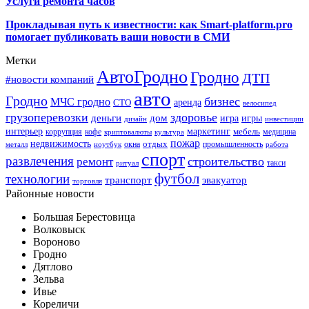
Услуги ремонта часов
Прокладывая путь к известности: как Smart-platform.pro
помогает публиковать ваши новости в СМИ
Метки
АвтоГродно
Гродно
ДТП
#новости компаний
авто
Гродно
бизнес
МЧС гродно
аренда
СТО
велосипед
грузоперевозки
здоровье
деньги
дом
игра
игры
дизайн
инвестиции
интерьер
маркетинг
мебель
коррупция
кофе
медицина
криптовалюты
культура
пожар
недвижимость
отдых
окна
промышленность
металл
ноутбук
работа
спорт
развлечения
строительство
ремонт
такси
ритуал
футбол
технологии
транспорт
эвакуатор
торговля
Районные новости
Большая Берестовица
Волковыск
Вороново
Гродно
Дятлово
Зельва
Ивье
Кореличи