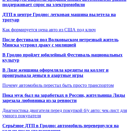
поддерживает спрос на электромобили
ДТП в центре Гродно: легковая машина вылетела на
тротуар
Как формируется цена авто из США под ключ
После фестиваля под Волковыском нетрезвый житель
Минска устроил драку с милицией
В Гродно пройдет юбилейный Фестиваль национальных
культур
В Лиде женщина оформляла кредиты на коллег и
проигрывала деньги в азартные игры
Почему автомобиль перестал быть просто транспортом
Пока муж был на заработках в России, жительница Лиды
зарезала любовника из-за ревности
Диагностика двигателя перед покупкой б/у авто: чек-лист для
умного покупателя
Серьёзное ДТП в Гродно: автомобиль перевернулся на
кольце после столкновения