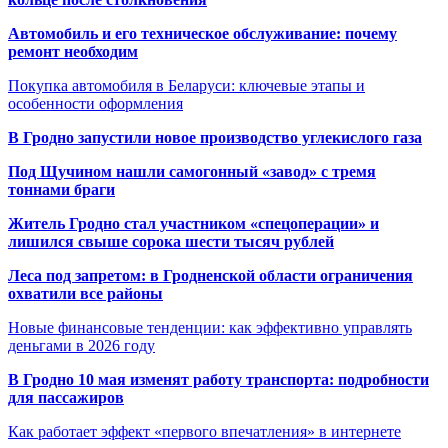
Автомобиль и его техническое обслуживание: почему
ремонт необходим
Покупка автомобиля в Беларуси: ключевые этапы и
особенности оформления
В Гродно запустили новое производство углекислого газа
Под Щучином нашли самогонный «завод» с тремя
тоннами браги
Житель Гродно стал участником «спецоперации» и
лишился свыше сорока шести тысяч рублей
Леса под запретом: в Гродненской области ограничения
охватили все районы
Новые финансовые тенденции: как эффективно управлять
деньгами в 2026 году
В Гродно 10 мая изменят работу транспорта: подробности
для пассажиров
Как работает эффект «первого впечатления» в интернете