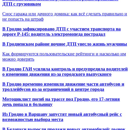
ДТП с грузовиком
Снос гаража или дачного домика: как всё сделать правильно и
не попасть на штраф
В Гродно зафиксировано ДТП с участием транспорта на
дороге Р-145: водитель электромопеда пострадал
В Гродненском районе ночное ДТП унесло жизнь мужчины
Как формируются пользовательские рейтинги и насколько им
можно доверять
В Гродно ГАИ усилила контроль и предупредила водителей
о изменении движения из-за городского выпускного
В Гродно временно изменили движение части автобусов и
троллейбусов из-за ограничений в центре города
Мотоциклист погиб на трассе под Гродно, его 17-летняя
дочь попала в больницу
Из Гродно в Варшаву запустят новый автобусный рейс с
возможностью выбора места
В Беларуси выросли продажи новых автомобилей: рынок