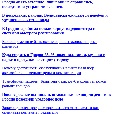
Гродно опять затопило: ливневки не справились,
последствия устраняли всю ночь
В нескольких районах Волковыска ожидаются перебои и
ухудшение качества воды
В Гродно заработал новый корпус кардиоцентра с
системой быстрого реагирования
Как современные банковские сервисы экономят время
клиентов
Куда сходить в Гродно 25–26 июля: выставки, музыка в
парке и прогулки по старому городу
Почему доступность обслуживания влияет на выбор
автомобиля не меньше цены и комплектации
Трансферная модель «Брайтона»: как клуб находит игроков
раньше грандов
Пока взрослые выпивали, школьники похищали деньги: в
Гродно возбудили уголовное дело
Запас хода электротранспорта: от чего он зависит и как
оценивать реальные показатели