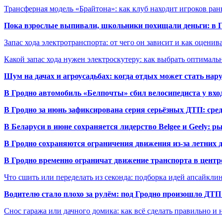
Трансферная модель «Брайтона»: как клуб находит игроков ран
Пока взрослые выпивали, школьники похищали деньги: в Гр
Запас хода электротранспорта: от чего он зависит и как оценив
Какой запас хода нужен электроскутеру: как выбрать оптималь
Шум на дачах и агроусадьбах: когда отдых может стать на
В Гродно автомобиль «Белпочты» сбил велосипедиста у вхо
В Гродно за июнь зафиксирована серия серьёзных ДТП: сре
В Беларуси в июне сохраняется лидерство Belgee и Geely: 
В Гродно сохраняются ограничения движения из-за летних
В Гродно временно ограничат движение транспорта в центр
Что сшить или переделать из секонда: подборка идей апсайкли
Водителю стало плохо за рулём: под Гродно произошло ДТП
Снос гаража или дачного домика: как всё сделать правильно и 