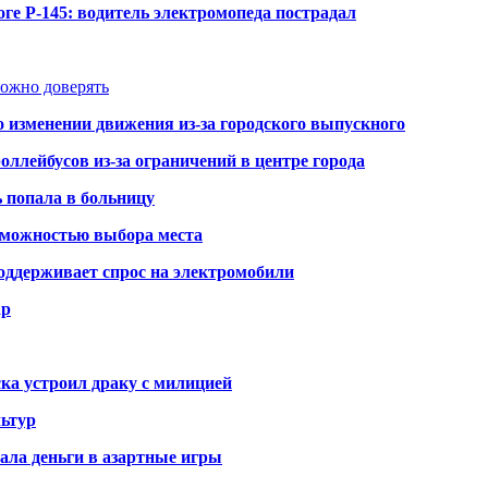
ге Р-145: водитель электромопеда пострадал
можно доверять
о изменении движения из-за городского выпускного
оллейбусов из-за ограничений в центре города
ь попала в больницу
озможностью выбора места
оддерживает спрос на электромобили
ар
ка устроил драку с милицией
ьтур
ала деньги в азартные игры