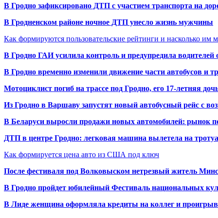
В Гродно зафиксировано ДТП с участием транспорта на доро
В Гродненском районе ночное ДТП унесло жизнь мужчины
Как формируются пользовательские рейтинги и насколько им 
В Гродно ГАИ усилила контроль и предупредила водителей 
В Гродно временно изменили движение части автобусов и тр
Мотоциклист погиб на трассе под Гродно, его 17-летняя доч
Из Гродно в Варшаву запустят новый автобусный рейс с в
В Беларуси выросли продажи новых автомобилей: рынок п
ДТП в центре Гродно: легковая машина вылетела на троту
Как формируется цена авто из США под ключ
После фестиваля под Волковыском нетрезвый житель Минс
В Гродно пройдет юбилейный Фестиваль национальных кул
В Лиде женщина оформляла кредиты на коллег и проигрыв