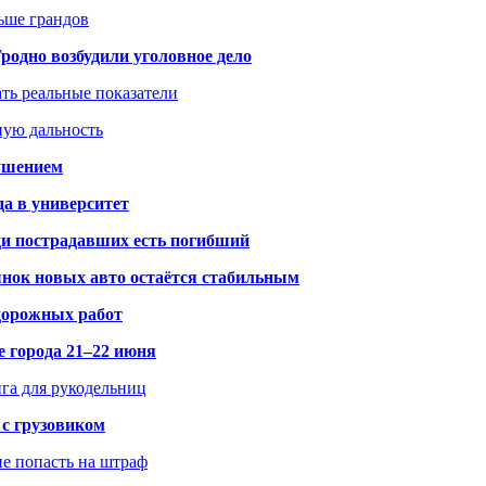
ьше грандов
одно возбудили уголовное дело
ать реальные показатели
ную дальность
рушением
да в университет
ди пострадавших есть погибший
рынок новых авто остаётся стабильным
 дорожных работ
е города 21–22 июня
нга для рукодельниц
 с грузовиком
не попасть на штраф