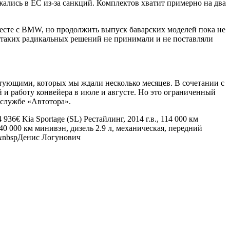
ались в ЕС из-за санкций. Комплектов хватит примерно на два
месте с BMW, но продолжить выпуск баварских моделей пока не
 таких радикальных решений не принимали и не поставляли
тующими, которых мы ждали несколько месяцев. В сочетании с
 и работу конвейера в июле и августе. Но это ограниченный
-службе «Автотора».
14 936€
Kia Sportage (SL) Рестайлинг, 2014 г.в., 114 000 км
 440 000 км минивэн, дизель 2.9 л, механическая, передний
:&nbspДенис Логунович