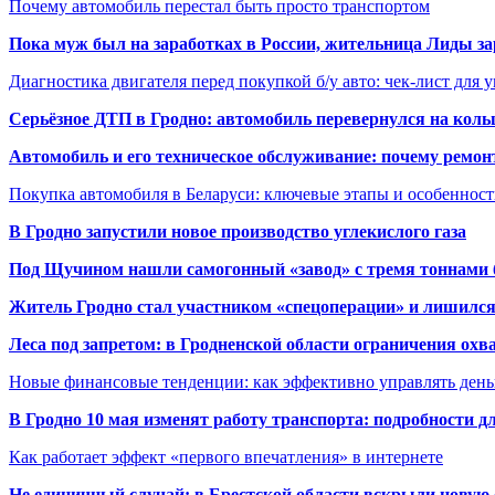
Почему автомобиль перестал быть просто транспортом
Пока муж был на заработках в России, жительница Лиды за
Диагностика двигателя перед покупкой б/у авто: чек-лист для 
Серьёзное ДТП в Гродно: автомобиль перевернулся на коль
Автомобиль и его техническое обслуживание: почему ремон
Покупка автомобиля в Беларуси: ключевые этапы и особеннос
В Гродно запустили новое производство углекислого газа
Под Щучином нашли самогонный «завод» с тремя тоннами 
Житель Гродно стал участником «спецоперации» и лишилс
Леса под запретом: в Гродненской области ограничения охв
Новые финансовые тенденции: как эффективно управлять день
В Гродно 10 мая изменят работу транспорта: подробности д
Как работает эффект «первого впечатления» в интернете
Не единичный случай: в Брестской области вскрыли новую 