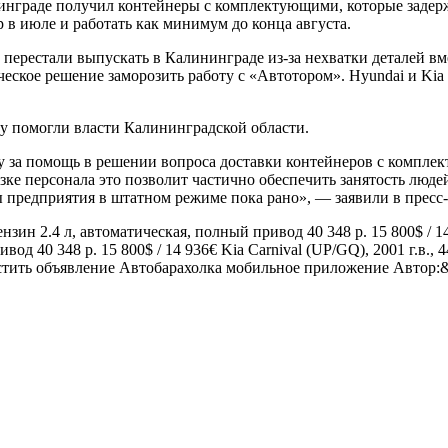
инграде получил контейнеры с комплектующими, которые задерж
 в июле и работать как минимум до конца августа.
 перестали выпускать в Калининграде из-за нехватки деталей в
ское решение заморозить работу с «Автотором». Hyundai и Kia
ду помогли власти Калининградской области.
 за помощь в решении вопроса доставки контейнеров с комплек
е персонала это позволит частично обеспечить занятость людей
ы предприятия в штатном режиме пока рано», — заявили в пресс
ензин 2.4 л, автоматическая, полный привод 40 348 р. 15 800$ / 
вод 40 348 р. 15 800$ / 14 936€
Kia Carnival (UP/GQ), 2001 г.в.,
местить объявление Автобарахолка мобильное приложение Автор