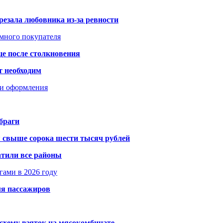
резала любовника из-за ревности
умного покупателя
це после столкновения
т необходим
ти оформления
браги
я свыше сорока шести тысяч рублей
атили все районы
гами в 2026 году
ля пассажиров
схему взяток на мясокомбинате