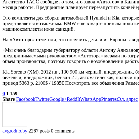
Агентство ТАСС сообщает о том, что завод «Автотор» в Калин
месяца работы. Предприятие планирует перезапустить конвейер
Это комплекты для сборки автомобилей Hyundai и Kia, которые
представляется возможным. BMW еще в марте приняла политиче
машинокомплекты из-за санкций.
На «Автоторе» отметили, что получить детали из Европы заво
«Мы очень благодарны губернатору области Антону Алиханову
предпринимаемыми руководством «Автотора» мерами по загрузк
объем производства, поэтому говорить о возобновлении работ
Kia Sorento (XM), 2012 г.в., 130 900 км черный, внедорожник, б
бежевый, внедорожник, бензин 2 л, автоматическая, полный при
привод 5363 р. 2100$ / 1985€ Посмотреть все объявления Раз
0
1 159
Share
Facebook
Twitter
Google+
ReddIt
WhatsApp
Pinterest
Эл. адрес
avgrodno.by
2267 posts
0 comments