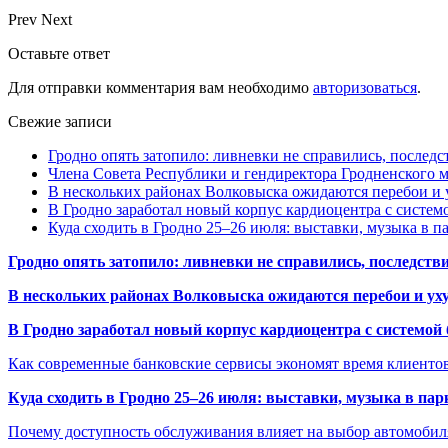
Prev
Next
Оставьте ответ
Для отправки комментария вам необходимо
авторизоваться
.
Свежие записи
Гродно опять затопило: ливневки не справились, последс
Члена Совета Республики и гендиректора Гродненского мя
В нескольких районах Волковыска ожидаются перебои и 
В Гродно заработал новый корпус кардиоцентра с систем
Куда сходить в Гродно 25–26 июля: выставки, музыка в п
Гродно опять затопило: ливневки не справились, последств
В нескольких районах Волковыска ожидаются перебои и ух
В Гродно заработал новый корпус кардиоцентра с системой
Как современные банковские сервисы экономят время клиенто
Куда сходить в Гродно 25–26 июля: выставки, музыка в пар
Почему доступность обслуживания влияет на выбор автомобил