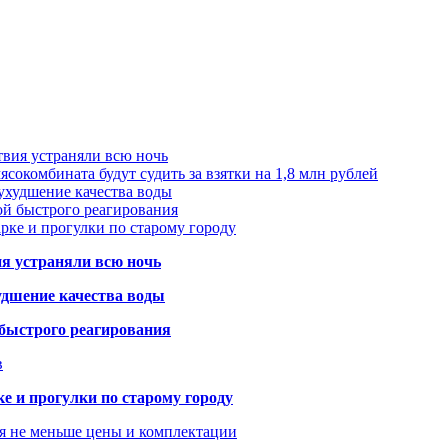
твия устраняли всю ночь
сокомбината будут судить за взятки на 1,8 млн рублей
ухудшение качества воды
ой быстрого реагирования
арке и прогулки по старому городу
ия устраняли всю ночь
удшение качества воды
 быстрого реагирования
в
ке и прогулки по старому городу
я не меньше цены и комплектации