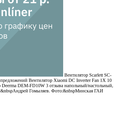
Вентилятор Scarlett SC-
26 предложений
Вентилятор Xiaomi DC Inverter Fan 1X
10
р Deerma DEM-FD10W
3 отзыва
напольный/настольный,
тор:&nbspАндрей Гомыляев. Фото:&nbspМинская ГАИ