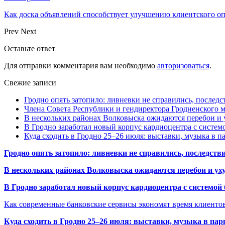
Как доска объявлений способствует улучшению клиентского 
Prev
Next
Оставьте ответ
Для отправки комментария вам необходимо
авторизоваться
.
Свежие записи
Гродно опять затопило: ливневки не справились, последс
Члена Совета Республики и гендиректора Гродненского мя
В нескольких районах Волковыска ожидаются перебои и 
В Гродно заработал новый корпус кардиоцентра с систем
Куда сходить в Гродно 25–26 июля: выставки, музыка в п
Гродно опять затопило: ливневки не справились, последств
В нескольких районах Волковыска ожидаются перебои и ух
В Гродно заработал новый корпус кардиоцентра с системой
Как современные банковские сервисы экономят время клиенто
Куда сходить в Гродно 25–26 июля: выставки, музыка в пар