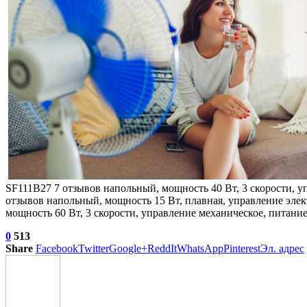
SF111B27
7 отзывов
напольный, мощность 40 Вт, 3 скорости, уп
отзывов
напольный, мощность 15 Вт, плавная, управление элект
мощность 60 Вт, 3 скорости, управление механическое, питан
0
513
Share
Facebook
Twitter
Google+
ReddIt
WhatsApp
Pinterest
Эл. адрес