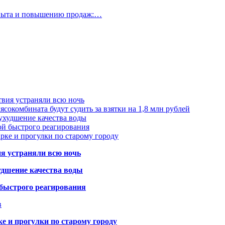
опыта и повышению продаж:…
твия устраняли всю ночь
сокомбината будут судить за взятки на 1,8 млн рублей
ухудшение качества воды
ой быстрого реагирования
арке и прогулки по старому городу
ия устраняли всю ночь
удшение качества воды
 быстрого реагирования
в
ке и прогулки по старому городу