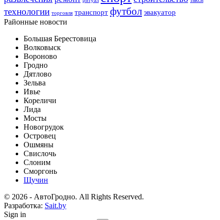
ритуал
футбол
технологии
транспорт
эвакуатор
торговля
Районные новости
Большая Берестовица
Волковыск
Вороново
Гродно
Дятлово
Зельва
Ивье
Кореличи
Лида
Мосты
Новогрудок
Островец
Ошмяны
Свислочь
Слоним
Сморгонь
Щучин
© 2026 - АвтоГродно. All Rights Reserved.
Разработка:
Sait.by
Sign in