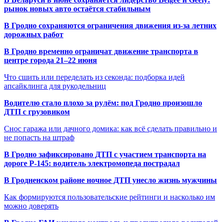
рынок новых авто остаётся стабильным
В Гродно сохраняются ограничения движения из-за летних
дорожных работ
В Гродно временно ограничат движение транспорта в
центре города 21–22 июня
Что сшить или переделать из секонда: подборка идей
апсайклинга для рукодельниц
Водителю стало плохо за рулём: под Гродно произошло
ДТП с грузовиком
Снос гаража или дачного домика: как всё сделать правильно и
не попасть на штраф
В Гродно зафиксировано ДТП с участием транспорта на
дороге Р-145: водитель электромопеда пострадал
В Гродненском районе ночное ДТП унесло жизнь мужчины
Как формируются пользовательские рейтинги и насколько им
можно доверять