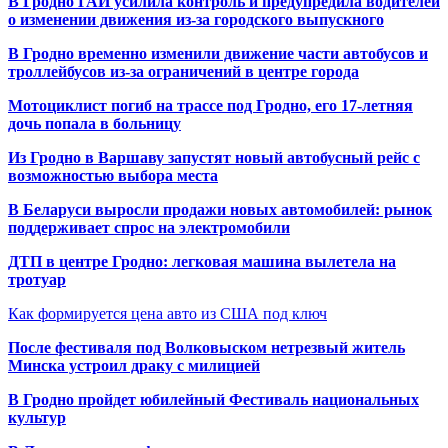
В Гродно ГАИ усилила контроль и предупредила водителей
о изменении движения из-за городского выпускного
В Гродно временно изменили движение части автобусов и
троллейбусов из-за ограничений в центре города
Мотоциклист погиб на трассе под Гродно, его 17-летняя
дочь попала в больницу
Из Гродно в Варшаву запустят новый автобусный рейс с
возможностью выбора места
В Беларуси выросли продажи новых автомобилей: рынок
поддерживает спрос на электромобили
ДТП в центре Гродно: легковая машина вылетела на
тротуар
Как формируется цена авто из США под ключ
После фестиваля под Волковыском нетрезвый житель
Минска устроил драку с милицией
В Гродно пройдет юбилейный Фестиваль национальных
культур