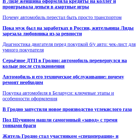
В Лиде женщина оформляла кредиты на коллег и
проигрывала деньги в азартные игры
Почему автомобиль перестал быть просто транспортом
Пока муж был на заработках в России, жительница Лиды
зарезала любовника из-за ревности
Диагностика двигателя перед покупкой б/у авто: чек-лист для
умного покупателя
Серьёзное ДТП в Гродно: автомобиль перевернулся на
кольце после столкновения
Автомобиль и его техническое обслуживание: почему
ремонт необходим
Покупка автомобиля в Беларуси: ключевые этапы и
особенности оформления
В Гродно запустили новое производство углекислого газа
Под Щучином нашли самогонный «завод» с тремя
тоннами браги
Житель Гродно стал участником «спецоперации» и