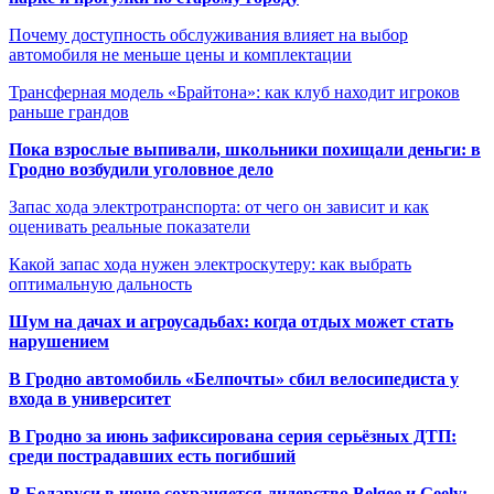
Почему доступность обслуживания влияет на выбор
автомобиля не меньше цены и комплектации
Трансферная модель «Брайтона»: как клуб находит игроков
раньше грандов
Пока взрослые выпивали, школьники похищали деньги: в
Гродно возбудили уголовное дело
Запас хода электротранспорта: от чего он зависит и как
оценивать реальные показатели
Какой запас хода нужен электроскутеру: как выбрать
оптимальную дальность
Шум на дачах и агроусадьбах: когда отдых может стать
нарушением
В Гродно автомобиль «Белпочты» сбил велосипедиста у
входа в университет
В Гродно за июнь зафиксирована серия серьёзных ДТП:
среди пострадавших есть погибший
В Беларуси в июне сохраняется лидерство Belgee и Geely: