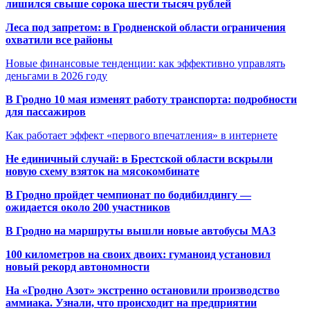
лишился свыше сорока шести тысяч рублей
Леса под запретом: в Гродненской области ограничения
охватили все районы
Новые финансовые тенденции: как эффективно управлять
деньгами в 2026 году
В Гродно 10 мая изменят работу транспорта: подробности
для пассажиров
Как работает эффект «первого впечатления» в интернете
Не единичный случай: в Брестской области вскрыли
новую схему взяток на мясокомбинате
В Гродно пройдет чемпионат по бодибилдингу —
ожидается около 200 участников
В Гродно на маршруты вышли новые автобусы МАЗ
100 километров на своих двоих: гуманоид установил
новый рекорд автономности
На «Гродно Азот» экстренно остановили производство
аммиака. Узнали, что происходит на предприятии