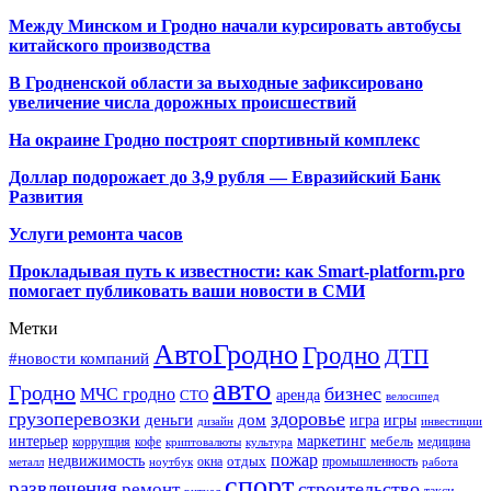
Между Минском и Гродно начали курсировать автобусы
китайского производства
В Гродненской области за выходные зафиксировано
увеличение числа дорожных происшествий
На окраине Гродно построят спортивный
комплекс
Доллар подорожает до 3,9 рубля — Евразийский Банк
Развития
Услуги ремонта часов
Прокладывая путь к известности: как Smart-platform.pro
помогает публиковать ваши новости в СМИ
Метки
АвтоГродно
Гродно
ДТП
#новости компаний
авто
Гродно
бизнес
МЧС гродно
аренда
СТО
велосипед
грузоперевозки
здоровье
деньги
дом
игра
игры
дизайн
инвестиции
интерьер
маркетинг
мебель
коррупция
кофе
медицина
криптовалюты
культура
пожар
недвижимость
отдых
окна
промышленность
металл
ноутбук
работа
спорт
развлечения
строительство
ремонт
такси