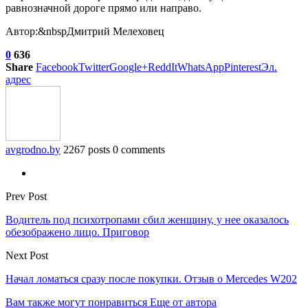
равнозначной дороге прямо или направо.
Автор:&nbspДмитрий Мелеховец
0
636
Share
Facebook
Twitter
Google+
ReddIt
WhatsApp
Pinterest
Эл.
адрес
avgrodno.by
2267 posts
0 comments
Prev Post
Водитель под психотропами сбил женщину, у нее оказалось
обезображено лицо. Приговор
Next Post
Начал ломаться сразу после покупки. Отзыв о Mercedes W202
Вам также могут понравиться
Еще от автора