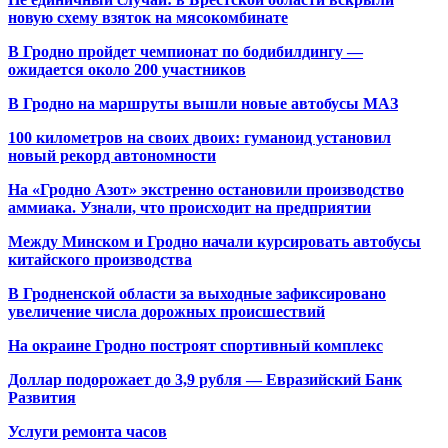
новую схему взяток на мясокомбинате
В Гродно пройдет чемпионат по бодибилдингу —
ожидается около 200 участников
В Гродно на маршруты вышли новые автобусы МАЗ
100 километров на своих двоих: гуманоид установил
новый рекорд автономности
На «Гродно Азот» экстренно остановили производство
аммиака. Узнали, что происходит на предприятии
Между Минском и Гродно начали курсировать автобусы
китайского производства
В Гродненской области за выходные зафиксировано
увеличение числа дорожных происшествий
На окраине Гродно построят спортивный
комплекс
Доллар подорожает до 3,9 рубля — Евразийский Банк
Развития
Услуги ремонта часов