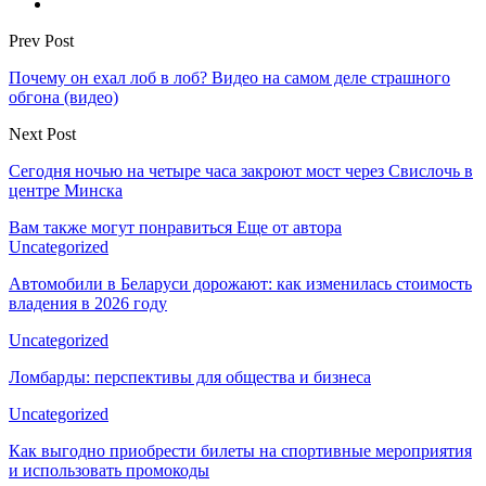
Prev Post
Почему он ехал лоб в лоб? Видео на самом деле страшного
обгона (видео)
Next Post
Сегодня ночью на четыре часа закроют мост через Свислочь в
центре Минска
Вам также могут понравиться
Еще от автора
Uncategorized
Автомобили в Беларуси дорожают: как изменилась стоимость
владения в 2026 году
Uncategorized
Ломбарды: перспективы для общества и бизнеса
Uncategorized
Как выгодно приобрести билеты на спортивные мероприятия
и использовать промокоды