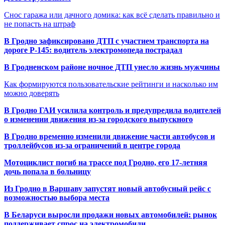
Снос гаража или дачного домика: как всё сделать правильно и
не попасть на штраф
В Гродно зафиксировано ДТП с участием транспорта на
дороге Р-145: водитель электромопеда пострадал
В Гродненском районе ночное ДТП унесло жизнь мужчины
Как формируются пользовательские рейтинги и насколько им
можно доверять
В Гродно ГАИ усилила контроль и предупредила водителей
о изменении движения из-за городского выпускного
В Гродно временно изменили движение части автобусов и
троллейбусов из-за ограничений в центре города
Мотоциклист погиб на трассе под Гродно, его 17-летняя
дочь попала в больницу
Из Гродно в Варшаву запустят новый автобусный рейс с
возможностью выбора места
В Беларуси выросли продажи новых автомобилей: рынок
поддерживает спрос на электромобили