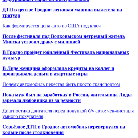
ДТП в центре Гродно: легковая машина вылетела на
тротуар
Как формируется цена авто из США под ключ
После фестиваля под Волковыском нетрезвый житель
Минска устроил драку с милицией
В Гродно пройдет юбилейный Фестиваль национальных
культур
В Лиде женщина оформляла кредиты на коллег и
проигрывала деньги в азартные игры
Почему автомобиль перестал быть просто транспортом
Пока муж был на заработках в России, жительница Лиды
зарезала любовника из-за ревности
Диагностика двигателя перед покупкой б/у авто: чек-лист для
умного покупателя
Серьёзное ДТП в Гродно: автомобиль перевернулся на
кольце после столкновения