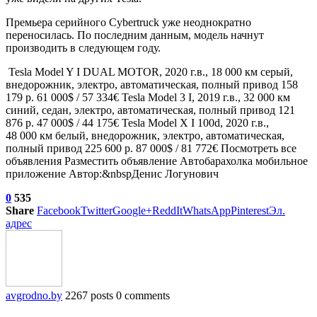
Премьера серийного Cybertruck уже неоднократно
переносилась. По последним данным, модель начнут
производить в следующем году.
Tesla Model Y I DUAL MOTOR, 2020 г.в., 18 000 км серый,
внедорожник, электро, автоматическая, полный привод 158
179 р. 61 000$ / 57 334€
Tesla Model 3 I, 2019 г.в., 32 000 км
синий, седан, электро, автоматическая, полный привод 121
876 р. 47 000$ / 44 175€
Tesla Model X I 100d, 2020 г.в.,
48 000 км белый, внедорожник, электро, автоматическая,
полный привод 225 600 р. 87 000$ / 81 772€ Посмотреть все
объявления Разместить объявление Автобарахолка мобильное
приложение Автор:&nbspДенис Логунович
0
535
Share
Facebook
Twitter
Google+
ReddIt
WhatsApp
Pinterest
Эл.
адрес
avgrodno.by
2267 posts
0 comments