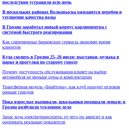
последствия устраняли всю ночь
В нескольких районах Волковыска ожидаются перебои и
ухудшение качества воды
В Гродно заработал новый корпус кардиоцентра с
системой быстрого реагирования
Как современные банковские сервисы экономят время
клиентов
Куда сходить в Гродно 25–26 июля: выставки, музыка в
парке и прогулки по старому городу
Почему доступность обслуживания влияет на выбор
автомобиля не меньше цены и комплектации
Трансферная модель «Брайтона»: как клуб находит игроков
раньше грандов
Пока взрослые выпивали, школьники похищали деньги: в
Гродно возбудили уголовное дело
Запас хода электротранспорта: от чего он зависит и как
оценивать реальные показатели