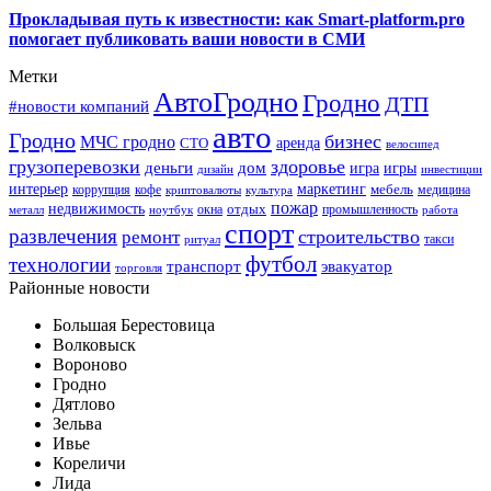
Прокладывая путь к известности: как Smart-platform.pro
помогает публиковать ваши новости в СМИ
Метки
АвтоГродно
Гродно
ДТП
#новости компаний
авто
Гродно
бизнес
МЧС гродно
аренда
СТО
велосипед
грузоперевозки
здоровье
деньги
дом
игра
игры
дизайн
инвестиции
интерьер
маркетинг
мебель
коррупция
кофе
медицина
криптовалюты
культура
пожар
недвижимость
отдых
окна
промышленность
металл
ноутбук
работа
спорт
развлечения
строительство
ремонт
такси
ритуал
футбол
технологии
транспорт
эвакуатор
торговля
Районные новости
Большая Берестовица
Волковыск
Вороново
Гродно
Дятлово
Зельва
Ивье
Кореличи
Лида