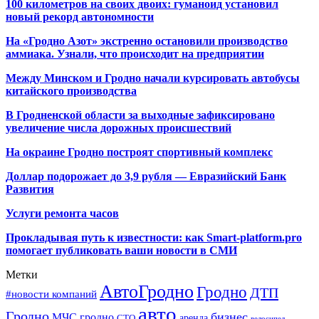
100 километров на своих двоих: гуманоид установил
новый рекорд автономности
На «Гродно Азот» экстренно остановили производство
аммиака. Узнали, что происходит на предприятии
Между Минском и Гродно начали курсировать автобусы
китайского производства
В Гродненской области за выходные зафиксировано
увеличение числа дорожных происшествий
На окраине Гродно построят спортивный
комплекс
Доллар подорожает до 3,9 рубля — Евразийский Банк
Развития
Услуги ремонта часов
Прокладывая путь к известности: как Smart-platform.pro
помогает публиковать ваши новости в СМИ
Метки
АвтоГродно
Гродно
ДТП
#новости компаний
авто
Гродно
бизнес
МЧС гродно
аренда
СТО
велосипед