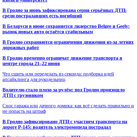
В Гродно за июнь зафиксирована серия серьёзных ДТП:
среди пострадавших есть погибший
В Беларуси в июне сохраняется лидерство Belgee и Geely:
рынок новых авто остаётся стабильным
В Гродно сохраняются ограничения движения из-за летних
дорожных работ
В Гродно временно ограничат движение транспорта в
центре города 21–22 июня
Что сшить или переделать из секонда: подборка идей
апсайклинга для рукодельниц
Водителю стало плохо за рулём: под Гродно произошло
ДТП с грузовиком
Снос гаража или дачного домика: как всё сделать правильно и
не попасть на штраф
В Гродно зафиксировано ДТП с участием транспорта на
дороге Р-145: водитель электромопеда пострадал