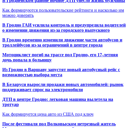
В Гродненском районе ночное ДТП унесло жизнь мужчины
Как формируются пользовательские рейтинги и насколько им
можно доверять
В Гродно ГАИ усилила контроль и предупредила водителей
о изменении движения из-за городского выпускного
В Гродно временно изменили движение части автобусов и
троллейбусов из-за ограничений в центре города
Мотоциклист погиб на трассе под Гродно, его 17-летняя
дочь попала в больницу
Из Гродно в Варшаву запустят новый автобусный рейс с
возможностью выбора места
В Беларуси выросли продажи новых автомобилей: рынок
поддерживает спрос на электромобили
ДТП в центре Гродно: легковая машина вылетела на
тротуар
Как формируется цена авто из США под ключ
После фестиваля под Волковыском нетрезвый житель