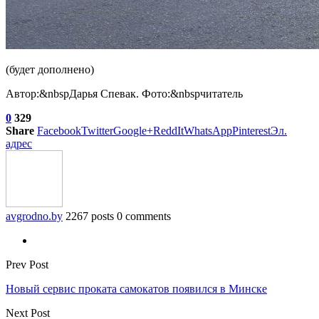
(будет дополнено)
Автор:&nbspДарья Спевак. Фото:&nbspчитатель
0
329
Share
Facebook
Twitter
Google+
ReddIt
WhatsApp
Pinterest
Эл.
адрес
avgrodno.by
2267 posts
0 comments
Prev Post
Новый сервис проката самокатов появился в Минске
Next Post