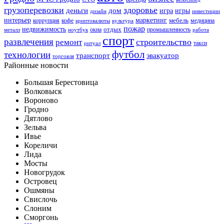
грузоперевозки
здоровье
деньги
дом
игра
игры
дизайн
инвестиции
интерьер
маркетинг
мебель
коррупция
кофе
медицина
криптовалюты
культура
пожар
недвижимость
отдых
окна
промышленность
металл
ноутбук
работа
спорт
развлечения
строительство
ремонт
такси
ритуал
футбол
технологии
транспорт
эвакуатор
торговля
Районные новости
Большая Берестовица
Волковыск
Вороново
Гродно
Дятлово
Зельва
Ивье
Кореличи
Лида
Мосты
Новогрудок
Островец
Ошмяны
Свислочь
Слоним
Сморгонь