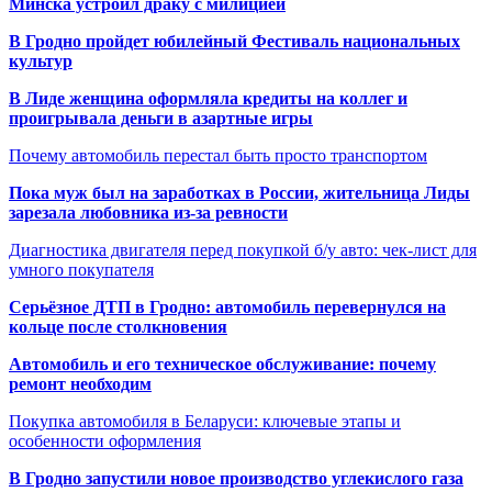
Минска устроил драку с милицией
В Гродно пройдет юбилейный Фестиваль национальных
культур
В Лиде женщина оформляла кредиты на коллег и
проигрывала деньги в азартные игры
Почему автомобиль перестал быть просто транспортом
Пока муж был на заработках в России, жительница Лиды
зарезала любовника из-за ревности
Диагностика двигателя перед покупкой б/у авто: чек-лист для
умного покупателя
Серьёзное ДТП в Гродно: автомобиль перевернулся на
кольце после столкновения
Автомобиль и его техническое обслуживание: почему
ремонт необходим
Покупка автомобиля в Беларуси: ключевые этапы и
особенности оформления
В Гродно запустили новое производство углекислого газа