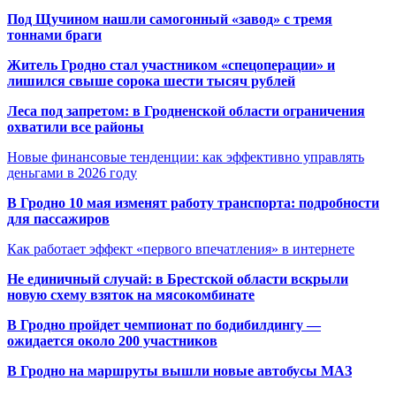
Под Щучином нашли самогонный «завод» с тремя
тоннами браги
Житель Гродно стал участником «спецоперации» и
лишился свыше сорока шести тысяч рублей
Леса под запретом: в Гродненской области ограничения
охватили все районы
Новые финансовые тенденции: как эффективно управлять
деньгами в 2026 году
В Гродно 10 мая изменят работу транспорта: подробности
для пассажиров
Как работает эффект «первого впечатления» в интернете
Не единичный случай: в Брестской области вскрыли
новую схему взяток на мясокомбинате
В Гродно пройдет чемпионат по бодибилдингу —
ожидается около 200 участников
В Гродно на маршруты вышли новые автобусы МАЗ