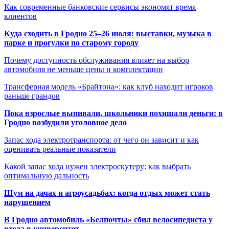
Как современные банковские сервисы экономят время
клиентов
Куда сходить в Гродно 25–26 июля: выставки, музыка в
парке и прогулки по старому городу
Почему доступность обслуживания влияет на выбор
автомобиля не меньше цены и комплектации
Трансферная модель «Брайтона»: как клуб находит игроков
раньше грандов
Пока взрослые выпивали, школьники похищали деньги: в
Гродно возбудили уголовное дело
Запас хода электротранспорта: от чего он зависит и как
оценивать реальные показатели
Какой запас хода нужен электроскутеру: как выбрать
оптимальную дальность
Шум на дачах и агроусадьбах: когда отдых может стать
нарушением
В Гродно автомобиль «Белпочты» сбил велосипедиста у
входа в университет