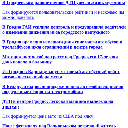
В Гродненском районе ночное ДТП унесло жизнь мужчины
Как формируются пользовательские рейтинги и насколько им
можно доверять
В Гродно ГАИ усилила контроль и предупредила водителей
о изменении движения из-за городского выпускного
В Гродно временно изменили движение части автобусов и
троллейбусов из-за ограничений в центре города
Мотоциклист погиб на трассе под Гродно, его 17-летняя
дочь попала в больницу
Из Гродно в Варшаву запустят новый автобусный рейс с
возможностью выбора места
В Беларуси выросли продажи новых автомобилей: рынок
поддерживает спрос на электромобили
ДТП в центре Гродно: легковая машина вылетела на
тротуар
Как формируется цена авто из США под ключ
После фестиваля под Волковыском нетрезвый житель