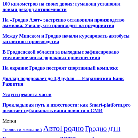
100 километров на своих двоих: гуманоид установил
новый рекорд автономности
На «Гродно Азот» экстренно остановили производство
аммиака. Узнали, что происходит на предприятии
Между Минском и Гродно начали курсировать автобусы
китайского производства
В Гродненской области за выходные зафиксировано
увеличение числа дорожных происшествий
На окраине Гродно построят спортивный
комплекс
Доллар подорожает до 3,9 рубля — Евразийский Банк
Развития
Услуги ремонта часов
Прокладывая путь к известности: как Smart-platform.pro
помогает публиковать ваши новости в СМИ
Метки
АвтоГродно
Гродно
ДТП
#новости компаний
авто