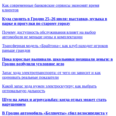
Как современные банковские сервисы экономят время
клиентов
Куда сходить в Гродно 25–26 июля: выставки, музыка в
парке и прогулки по старому городу
Почему доступность обслуживания влияет на выбор
автомобиля не меньше цены и комплектации
Трансферная модель «Брайтона»: как клуб находит игроков
раньше грандов
Пока взрослые выпивали, школьники похищали деньги: в
Гродно возбудили уголовное дело
Запас хода электротранспорта: от чего он зависит и как
оценивать реальные показатели
Какой запас хода нужен электроскутеру: как выбрать
оптимальную дальность
Шум на дачах и агроусадьбах: когда отдых может стать
нарушением
В Гродно автомобиль «Белпочты» сбил велосипедиста у