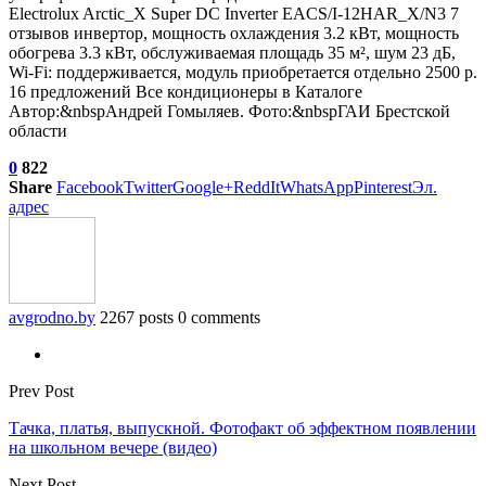
Electrolux Arctic_X Super DC Inverter EACS/I-12HAR_X/N3
7
отзывов
инвертор, мощность охлаждения 3.2 кВт, мощность
обогрева 3.3 кВт, обслуживаемая площадь 35 м², шум 23 дБ,
Wi-Fi: поддерживается, модуль приобретается отдельно 2500 р.
16 предложений Все кондиционеры в Каталоге
Автор:&nbspАндрей Гомыляев. Фото:&nbspГАИ Брестской
области
0
822
Share
Facebook
Twitter
Google+
ReddIt
WhatsApp
Pinterest
Эл.
адрес
avgrodno.by
2267 posts
0 comments
Prev Post
Тачка, платья, выпускной. Фотофакт об эффектном появлении
на школьном вечере (видео)
Next Post