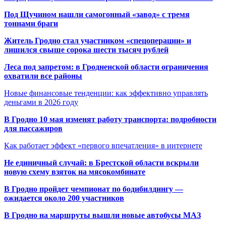
Под Щучином нашли самогонный «завод» с тремя
тоннами браги
Житель Гродно стал участником «спецоперации» и
лишился свыше сорока шести тысяч рублей
Леса под запретом: в Гродненской области ограничения
охватили все районы
Новые финансовые тенденции: как эффективно управлять
деньгами в 2026 году
В Гродно 10 мая изменят работу транспорта: подробности
для пассажиров
Как работает эффект «первого впечатления» в интернете
Не единичный случай: в Брестской области вскрыли
новую схему взяток на мясокомбинате
В Гродно пройдет чемпионат по бодибилдингу —
ожидается около 200 участников
В Гродно на маршруты вышли новые автобусы МАЗ