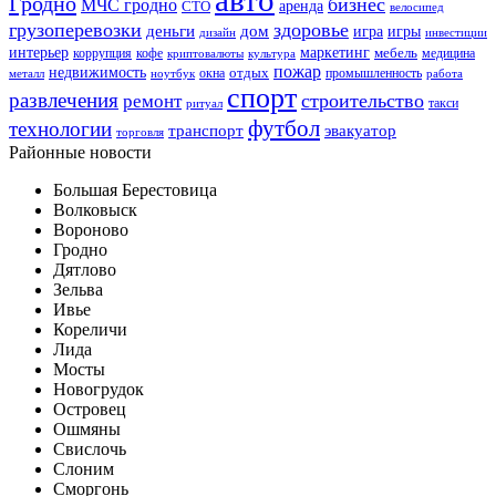
Гродно
бизнес
МЧС гродно
аренда
СТО
велосипед
грузоперевозки
здоровье
деньги
дом
игра
игры
дизайн
инвестиции
интерьер
маркетинг
мебель
коррупция
кофе
медицина
криптовалюты
культура
пожар
недвижимость
отдых
окна
промышленность
металл
ноутбук
работа
спорт
развлечения
строительство
ремонт
такси
ритуал
футбол
технологии
транспорт
эвакуатор
торговля
Районные новости
Большая Берестовица
Волковыск
Вороново
Гродно
Дятлово
Зельва
Ивье
Кореличи
Лида
Мосты
Новогрудок
Островец
Ошмяны
Свислочь
Слоним
Сморгонь