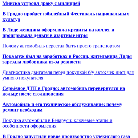
Минска устроил драку с милицией
В Гродно пройдет юбилейный Фестиваль национальных
культур
В Лиде женщина оформляла кредиты на коллег и
проигрывала деньги в азартные игры
Почему автомобиль перестал быть просто транспортом
Пока муж был на заработках в России, жительница Лиды
зарезала любовника из-за ревности
Диагностика двигателя перед покупкой б/у авто: чек-лист для
умного покупателя
Серьёзное ДТП в Гродно: автомобиль перевернулся на
кольце после столкновения
Автомобиль и его техническое обслуживание: почему
ремонт необходим
Покупка автомобиля в Беларуси: ключевые этапы и
особенности оформления
В Гродно запустили новое производство углекислого газа