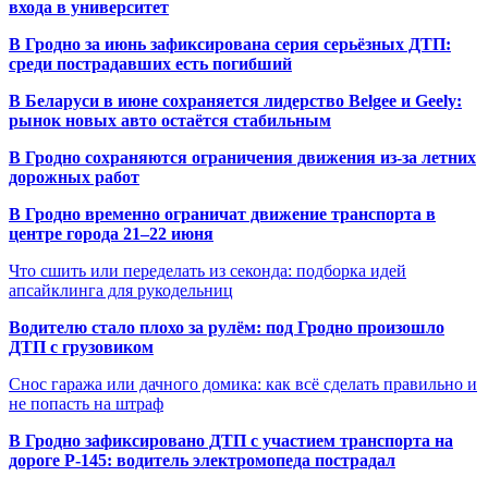
входа в университет
В Гродно за июнь зафиксирована серия серьёзных ДТП:
среди пострадавших есть погибший
В Беларуси в июне сохраняется лидерство Belgee и Geely:
рынок новых авто остаётся стабильным
В Гродно сохраняются ограничения движения из-за летних
дорожных работ
В Гродно временно ограничат движение транспорта в
центре города 21–22 июня
Что сшить или переделать из секонда: подборка идей
апсайклинга для рукодельниц
Водителю стало плохо за рулём: под Гродно произошло
ДТП с грузовиком
Снос гаража или дачного домика: как всё сделать правильно и
не попасть на штраф
В Гродно зафиксировано ДТП с участием транспорта на
дороге Р-145: водитель электромопеда пострадал