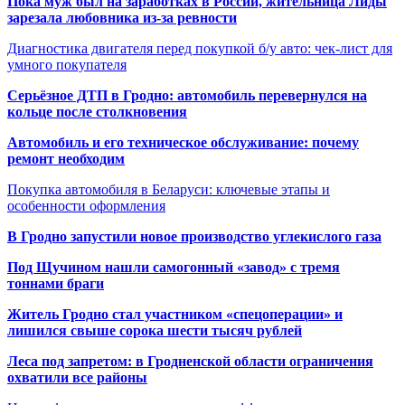
Пока муж был на заработках в России, жительница Лиды
зарезала любовника из-за ревности
Диагностика двигателя перед покупкой б/у авто: чек-лист для
умного покупателя
Серьёзное ДТП в Гродно: автомобиль перевернулся на
кольце после столкновения
Автомобиль и его техническое обслуживание: почему
ремонт необходим
Покупка автомобиля в Беларуси: ключевые этапы и
особенности оформления
В Гродно запустили новое производство углекислого газа
Под Щучином нашли самогонный «завод» с тремя
тоннами браги
Житель Гродно стал участником «спецоперации» и
лишился свыше сорока шести тысяч рублей
Леса под запретом: в Гродненской области ограничения
охватили все районы