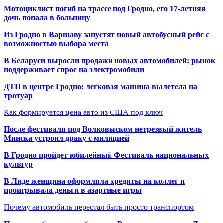
Мотоциклист погиб на трассе под Гродно, его 17-летняя
дочь попала в больницу
Из Гродно в Варшаву запустят новый автобусный рейс с
возможностью выбора места
В Беларуси выросли продажи новых автомобилей: рынок
поддерживает спрос на электромобили
ДТП в центре Гродно: легковая машина вылетела на
тротуар
Как формируется цена авто из США под ключ
После фестиваля под Волковыском нетрезвый житель
Минска устроил драку с милицией
В Гродно пройдет юбилейный Фестиваль национальных
культур
В Лиде женщина оформляла кредиты на коллег и
проигрывала деньги в азартные игры
Почему автомобиль перестал быть просто транспортом