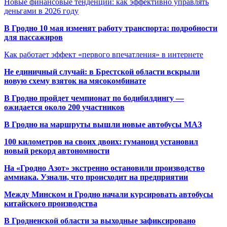
Новые финансовые тенденции: как эффективно управлять
деньгами в 2026 году
В Гродно 10 мая изменят работу транспорта: подробности
для пассажиров
Как работает эффект «первого впечатления» в интернете
Не единичный случай: в Брестской области вскрыли
новую схему взяток на мясокомбинате
В Гродно пройдет чемпионат по бодибилдингу —
ожидается около 200 участников
В Гродно на маршруты вышли новые автобусы МАЗ
100 километров на своих двоих: гуманоид установил
новый рекорд автономности
На «Гродно Азот» экстренно остановили производство
аммиака. Узнали, что происходит на предприятии
Между Минском и Гродно начали курсировать автобусы
китайского производства
В Гродненской области за выходные зафиксировано