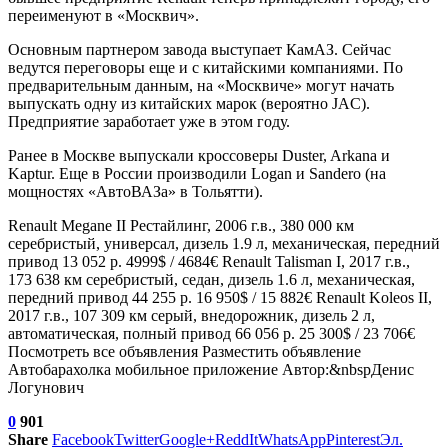
переименуют в «Москвич».
Основным партнером завода выступает КамАЗ. Сейчас
ведутся переговоры еще и с китайскими компаниями. По
предварительным данным, на «Москвиче» могут начать
выпускать одну из китайских марок (вероятно JAC).
Предприятие заработает уже в этом году.
Ранее в Москве выпускали кроссоверы Duster, Arkana и
Kaptur. Еще в России производили Logan и Sandero (на
мощностях «АвтоВАЗа» в Тольятти).
Renault Megane II Рестайлинг, 2006 г.в., 380 000 км
серебристый, универсал, дизель 1.9 л, механическая, передний
привод 13 052 р. 4999$ / 4684€
Renault Talisman I, 2017 г.в.,
173 638 км серебристый, седан, дизель 1.6 л, механическая,
передний привод 44 255 р. 16 950$ / 15 882€
Renault Koleos II,
2017 г.в., 107 309 км серый, внедорожник, дизель 2 л,
автоматическая, полный привод 66 056 р. 25 300$ / 23 706€
Посмотреть все объявления Разместить объявление
Автобарахолка мобильное приложение Автор:&nbspДенис
Логунович
0
901
Share
Facebook
Twitter
Google+
ReddIt
WhatsApp
Pinterest
Эл.