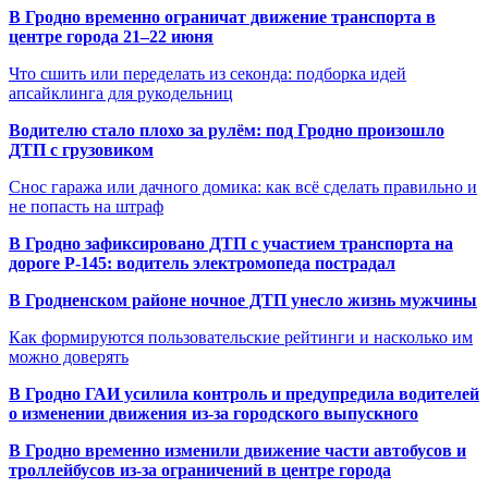
В Гродно временно ограничат движение транспорта в
центре города 21–22 июня
Что сшить или переделать из секонда: подборка идей
апсайклинга для рукодельниц
Водителю стало плохо за рулём: под Гродно произошло
ДТП с грузовиком
Снос гаража или дачного домика: как всё сделать правильно и
не попасть на штраф
В Гродно зафиксировано ДТП с участием транспорта на
дороге Р-145: водитель электромопеда пострадал
В Гродненском районе ночное ДТП унесло жизнь мужчины
Как формируются пользовательские рейтинги и насколько им
можно доверять
В Гродно ГАИ усилила контроль и предупредила водителей
о изменении движения из-за городского выпускного
В Гродно временно изменили движение части автобусов и
троллейбусов из-за ограничений в центре города