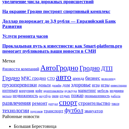
увеличение числа дорожных происшествий
На окраине Гродно построят спортивный
комплекс
Доллар подорожает до 3,9 рубля — Евразийский Банк
Развития
Услуги ремонта часов
Прокладывая путь к известности: как Smart-platform.pro
помогает публиковать ваши новости в СМИ
Метки
АвтоГродно
Гродно
ДТП
#новости компаний
авто
Гродно
бизнес
МЧС гродно
аренда
СТО
велосипед
грузоперевозки
здоровье
деньги
дом
игра
игры
дизайн
инвестиции
интерьер
маркетинг
мебель
коррупция
кофе
медицина
криптовалюты
культура
пожар
недвижимость
отдых
окна
промышленность
металл
ноутбук
работа
спорт
развлечения
строительство
ремонт
такси
ритуал
футбол
технологии
транспорт
эвакуатор
торговля
Районные новости
Большая Берестовица