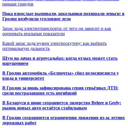
раньше грандов
Пока взрослые выпивали, школьники похищали деньги: в
Гродно возбудили уголовное дело
Запас хода электротранспорта: от чего он зависит и как
оценивать реальные показатели
Какой запас хода нужен электроскутеру: как выбрать
оптимальную дальность
Шум на дачах и агроусадьбах: когда отдых может стать
нарушением
В Гродно автомобиль «Белпочты» сбил велосипедиста у
входа в университет
В Гродно за июнь зафиксирована серия серьёзных ДТП:
среди пострадавших есть погибший
В Беларуси в июне сохраняется лидерство Belgee и Geely:
рынок новых авто остаётся стабильным
В Гродно сохраняются ограничения движения из-за летних
дорожных работ