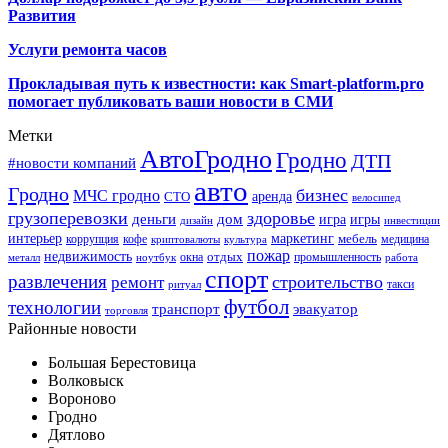
Развития
Услуги ремонта часов
Прокладывая путь к известности: как Smart-platform.pro
помогает публиковать ваши новости в СМИ
Метки
АвтоГродно
Гродно
ДТП
#новости компаний
авто
Гродно
бизнес
МЧС гродно
аренда
СТО
велосипед
грузоперевозки
здоровье
деньги
дом
игра
игры
дизайн
инвестиции
интерьер
маркетинг
мебель
коррупция
кофе
медицина
криптовалюты
культура
пожар
недвижимость
отдых
окна
промышленность
металл
ноутбук
работа
спорт
развлечения
строительство
ремонт
такси
ритуал
футбол
технологии
транспорт
эвакуатор
торговля
Районные новости
Большая Берестовица
Волковыск
Вороново
Гродно
Дятлово