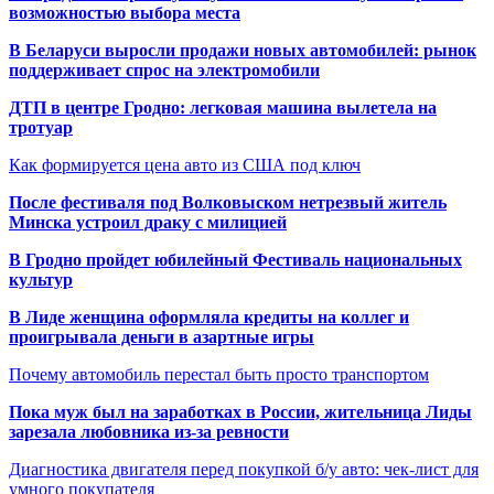
возможностью выбора места
В Беларуси выросли продажи новых автомобилей: рынок
поддерживает спрос на электромобили
ДТП в центре Гродно: легковая машина вылетела на
тротуар
Как формируется цена авто из США под ключ
После фестиваля под Волковыском нетрезвый житель
Минска устроил драку с милицией
В Гродно пройдет юбилейный Фестиваль национальных
культур
В Лиде женщина оформляла кредиты на коллег и
проигрывала деньги в азартные игры
Почему автомобиль перестал быть просто транспортом
Пока муж был на заработках в России, жительница Лиды
зарезала любовника из-за ревности
Диагностика двигателя перед покупкой б/у авто: чек-лист для
умного покупателя