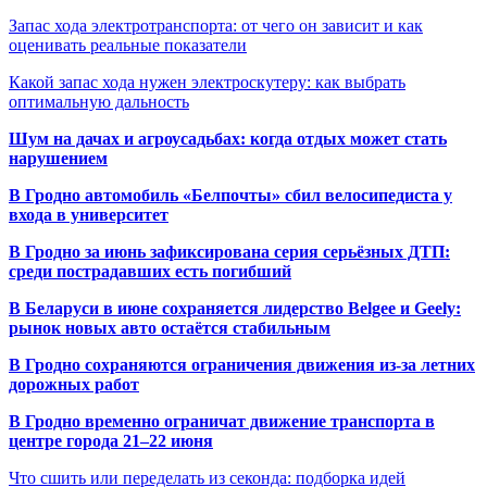
Запас хода электротранспорта: от чего он зависит и как
оценивать реальные показатели
Какой запас хода нужен электроскутеру: как выбрать
оптимальную дальность
Шум на дачах и агроусадьбах: когда отдых может стать
нарушением
В Гродно автомобиль «Белпочты» сбил велосипедиста у
входа в университет
В Гродно за июнь зафиксирована серия серьёзных ДТП:
среди пострадавших есть погибший
В Беларуси в июне сохраняется лидерство Belgee и Geely:
рынок новых авто остаётся стабильным
В Гродно сохраняются ограничения движения из-за летних
дорожных работ
В Гродно временно ограничат движение транспорта в
центре города 21–22 июня
Что сшить или переделать из секонда: подборка идей