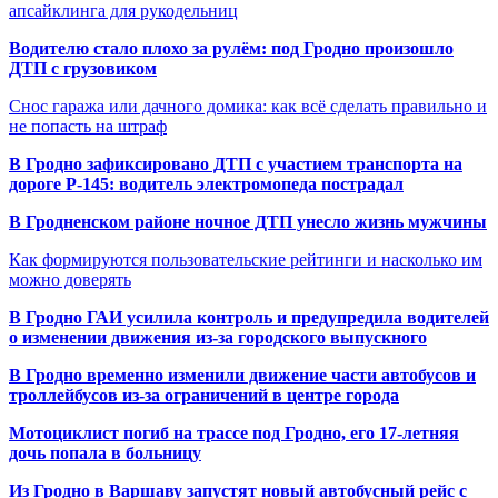
апсайклинга для рукодельниц
Водителю стало плохо за рулём: под Гродно произошло
ДТП с грузовиком
Снос гаража или дачного домика: как всё сделать правильно и
не попасть на штраф
В Гродно зафиксировано ДТП с участием транспорта на
дороге Р-145: водитель электромопеда пострадал
В Гродненском районе ночное ДТП унесло жизнь мужчины
Как формируются пользовательские рейтинги и насколько им
можно доверять
В Гродно ГАИ усилила контроль и предупредила водителей
о изменении движения из-за городского выпускного
В Гродно временно изменили движение части автобусов и
троллейбусов из-за ограничений в центре города
Мотоциклист погиб на трассе под Гродно, его 17-летняя
дочь попала в больницу
Из Гродно в Варшаву запустят новый автобусный рейс с