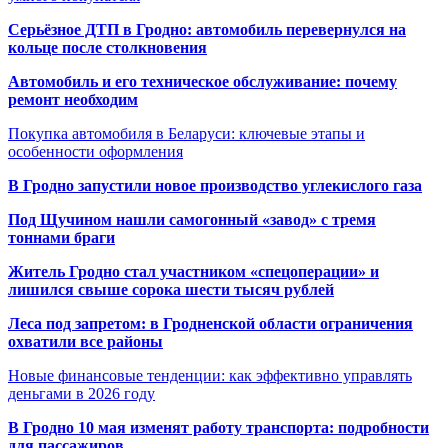
Серьёзное ДТП в Гродно: автомобиль перевернулся на
кольце после столкновения
Автомобиль и его техническое обслуживание: почему
ремонт необходим
Покупка автомобиля в Беларуси: ключевые этапы и
особенности оформления
В Гродно запустили новое производство углекислого газа
Под Щучином нашли самогонный «завод» с тремя
тоннами браги
Житель Гродно стал участником «спецоперации» и
лишился свыше сорока шести тысяч рублей
Леса под запретом: в Гродненской области ограничения
охватили все районы
Новые финансовые тенденции: как эффективно управлять
деньгами в 2026 году
В Гродно 10 мая изменят работу транспорта: подробности
для пассажиров