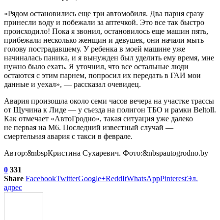
«Рядом остановились еще три автомобиля. Два парня сразу
принесли воду и побежали за аптечкой. Это все так быстро
происходило! Пока я звонил, остановилось еще машин пять,
прибежали несколько женщин и девушек, они начали мыть
голову пострадавшему. У ребенка в моей машине уже
начиналась паника, и я вынужден был уделить ему время, мне
нужно было ехать. Я уточнил, что все остальные люди
остаются с этим парнем, попросил их передать в ГАИ мои
данные и уехал», — рассказал очевидец.
Авария произошла около семи часов вечера на участке трассы
от Щучина к Лиде — у съезда на полигон ТБО и рамки Beltoll.
Как отмечает «АвтоГродно», такая ситуация уже далеко
не первая на М6. Последний известный случай —
смертельная авария с такси в феврале.
Автор:&nbspКристина Сухаревич. Фото:&nbspautogrodno.by
0
331
Share
Facebook
Twitter
Google+
ReddIt
WhatsApp
Pinterest
Эл.
адрес