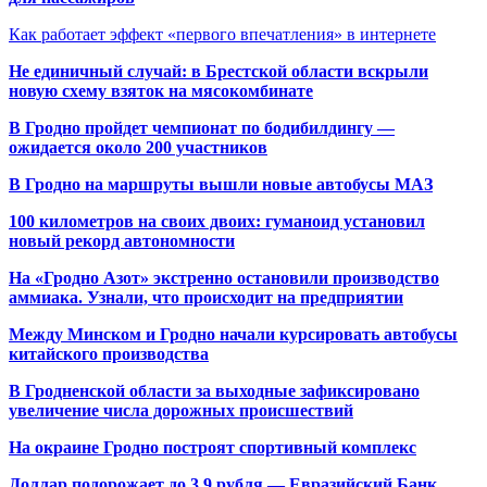
Как работает эффект «первого впечатления» в интернете
Не единичный случай: в Брестской области вскрыли
новую схему взяток на мясокомбинате
В Гродно пройдет чемпионат по бодибилдингу —
ожидается около 200 участников
В Гродно на маршруты вышли новые автобусы МАЗ
100 километров на своих двоих: гуманоид установил
новый рекорд автономности
На «Гродно Азот» экстренно остановили производство
аммиака. Узнали, что происходит на предприятии
Между Минском и Гродно начали курсировать автобусы
китайского производства
В Гродненской области за выходные зафиксировано
увеличение числа дорожных происшествий
На окраине Гродно построят спортивный
комплекс
Доллар подорожает до 3,9 рубля — Евразийский Банк