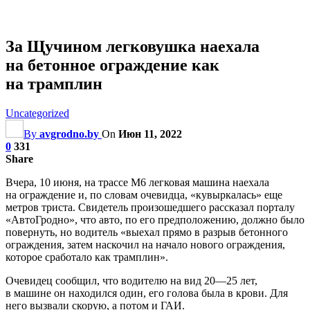
За Щучином легковушка наехала
на бетонное ограждение как
на трамплин
Uncategorized
By
avgrodno.by
On
Июн 11, 2022
0
331
Share
Вчера, 10 июня, на трассе М6 легковая машина наехала
на ограждение и, по словам очевидца, «кувыркалась» еще
метров триста. Свидетель произошедшего рассказал порталу
«АвтоГродно», что авто, по его предположению, должно было
повернуть, но водитель «выехал прямо в разрыв бетонного
ограждения, затем наскочил на начало нового ограждения,
которое сработало как трамплин».
Очевидец сообщил, что водителю на вид 20—25 лет,
в машине он находился один, его голова была в крови.
Для
него вызвали скорую, а потом и ГАИ.