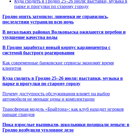
Куда сходить в Гродно 25–26 июля: выставки, музыка в
парке и прогулки по старому городу
Гродно опять затопило: ливневки не справились,
последствия устраняли всю ночь
В нескольких районах Волковыска ожидаются перебои и
ухудшение качества воды
В Гродно заработал новый корпус кардиоцентра с
системой быстрого реагирования
Как современные банковские сервисы экономят время
клиентов
Куда сходить в Гродно 25–26 июля: выставки, музыка в
парке и прогулки по старому городу
Почему доступность обслуживания влияет на выбор
автомобиля не меньше цены и комплектации
Трансферная модель «Брайтона»: как клуб находит игроков
раньше грандов
Пока взрослые выпивали, школьники похищали деньги: в
Гродно возбудили уголовное дело