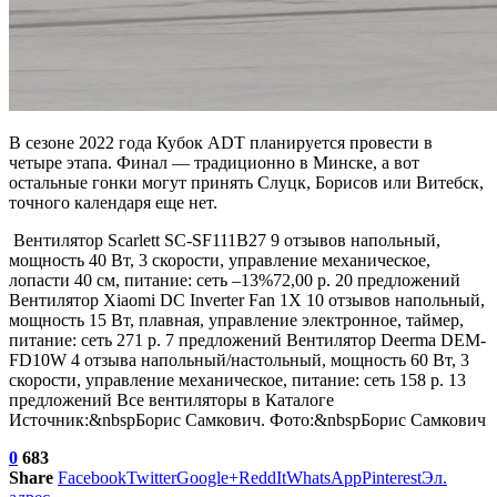
В сезоне 2022 года Кубок ADT планируется провести в
четыре этапа. Финал — традиционно в Минске, а вот
остальные гонки могут принять Слуцк, Борисов или Витебск,
точного календаря еще нет.
Вентилятор Scarlett SC-SF111B27
9 отзывов
напольный,
мощность 40 Вт, 3 скорости, управление механическое,
лопасти 40 см, питание: сеть
–13%
72,00 р. 20 предложений
Вентилятор Xiaomi DC Inverter Fan 1X
10 отзывов
напольный,
мощность 15 Вт, плавная, управление электронное, таймер,
питание: сеть 271 р. 7 предложений
Вентилятор Deerma DEM-
FD10W
4 отзыва
напольный/настольный, мощность 60 Вт, 3
скорости, управление механическое, питание: сеть 158 р. 13
предложений Все вентиляторы в Каталоге
Источник:&nbspБорис Самкович. Фото:&nbspБорис Самкович
0
683
Share
Facebook
Twitter
Google+
ReddIt
WhatsApp
Pinterest
Эл.