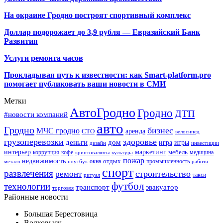
На окраине Гродно построят спортивный
комплекс
Доллар подорожает до 3,9 рубля — Евразийский Банк
Развития
Услуги ремонта часов
Прокладывая путь к известности: как Smart-platform.pro
помогает публиковать ваши новости в СМИ
Метки
АвтоГродно
Гродно
ДТП
#новости компаний
авто
Гродно
бизнес
МЧС гродно
аренда
СТО
велосипед
грузоперевозки
здоровье
деньги
дом
игра
игры
дизайн
инвестиции
интерьер
маркетинг
мебель
коррупция
кофе
медицина
криптовалюты
культура
пожар
недвижимость
отдых
окна
промышленность
металл
ноутбук
работа
спорт
развлечения
строительство
ремонт
такси
ритуал
футбол
технологии
транспорт
эвакуатор
торговля
Районные новости
Большая Берестовица
Волковыск