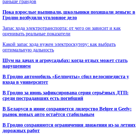
раньше грандов
Пока взрослые выпивали, школьники похищали деньги: в
Гродно возбудили уголовное дело
Запас хода электротранспорта: от чего он зависит и как
оценивать реальные показатели
Какой запас хода нужен электроскутеру: как выбрать
оптимальную дальность
Шум на дачах и агроусадьбах: когда отдых может стать
нарушением
В Гродно автомобиль «Белпочты» сбил велосипедиста у
входа в университет
В Гродно за июнь зафиксирована серия серьёзных ДТП:
среди пострадавших есть погибший
В Беларуси в июне сохраняется лидерство Belgee и Geely:
рынок новых авто остаётся стабильным
В Гродно сохраняются ограничения движения из-за летних
дорожных работ