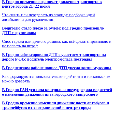
В Гродно временно ограничат движение транспорта в
центре города 21–22 июня
Что сшить или переделать из секонда: подборка идей
апсайклинга для рукодельниц
Водителю стало плохо за рулём: под Гродно произошло
ДТП с грузовиком
Снос гаража или дачного домика: как всё сделать правильно и
не попасть на штраф
В Гродно зафиксировано ДТП с участием транспорта на
дороге Р-145: водитель электромопеда пострадал
В Гродненском районе ночное ДТП унесло жизнь мужчины
Как формируются пользовательские рейтинги и насколько им
можно доверять
В Гродно ГАИ усилила контроль и предупредила водителей
о изменении движения из-за городского выпускного
В Гродно временно изменили движение части автобусов и
троллейбусов из-за ограничений в центре города