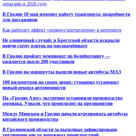
деньгами в 2026 году
В Гродно 10 мая изменят работу транспорта: подробности
для пассажиров
Как работает эффект «первого впечатления» в интернете
Не единичный случай: в Брестской области вскрыли
новую схему взяток на мясокомбинате
В Гродно пройдет чемпионат по бодибилдингу —
ожидается около 200 участников
В Гродно на маршруты вышли новые автобусы МАЗ
100 километров на своих двоих: гуманоид установил
новый рекорд автономности
На «Гродно Азот» экстренно остановили производство
аммиака. Узнали, что происходит на предприятии
Между Минском и Гродно начали курсировать автобусы
китайского производства
В Гродненской области за выходные зафиксировано
увеличение числа дорожных происшествий