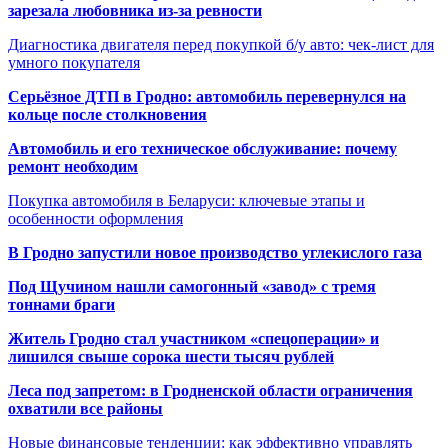
зарезала любовника из-за ревности
Диагностика двигателя перед покупкой б/у авто: чек-лист для
умного покупателя
Серьёзное ДТП в Гродно: автомобиль перевернулся на
кольце после столкновения
Автомобиль и его техническое обслуживание: почему
ремонт необходим
Покупка автомобиля в Беларуси: ключевые этапы и
особенности оформления
В Гродно запустили новое производство углекислого газа
Под Щучином нашли самогонный «завод» с тремя
тоннами браги
Житель Гродно стал участником «спецоперации» и
лишился свыше сорока шести тысяч рублей
Леса под запретом: в Гродненской области ограничения
охватили все районы
Новые финансовые тенденции: как эффективно управлять