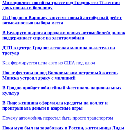
Мотоциклист погиб на трассе под Гродно, его 17-летняя
дочь попала в больницу
Из Гродно в Варшаву запустят новый автобусный рейс с
возможностью выбора места
В Беларуси выросли продажи новых автомобилей: рынок
поддерживает спрос на электромобили
ДТП в центре Гродно: легковая машина вылетела на
тротуар
Как формируется цена авто из США под ключ
После фестиваля под Волковыском нетрезвый житель
Минска устроил драку с милицией
В Гродно пройдет юбилейный Фестиваль национальных
культур
В Лиде женщина оформляла кредиты на коллег и
проигрывала деньги в азартные игры
Почему автомобиль перестал быть просто транспортом
Пока муж был на заработках в России, жительница Лиды