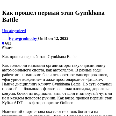
Как прошел первый этап Gymkhana
Battle
Uncategorized
By
avgrodno.by
On
Июн 12, 2022
0
683
Share
Как прошел первый этап Gymkhana Battle
Как только ни называли организаторы такую дисциплину
автомобильного спорта, как автослалом. В разные годы
рабочими названиями были «скоростное маневрирование»,
«фигурное вождение» и даже простонародное «фишки».
Нынче дисциплину кличут Gymkhana Battle. Но суть осталась
прежней — большая асфальтированная
площадка, дорожные
конусы, бочки из-под масла, визг от шин и затянутый чуть ли
не в каждом повороте ручник. Как вчера прошел первый этап
Кубка ADT — в фоторепортаже Onlíner.
Нынешний старт сезона оказался не столь богатым на